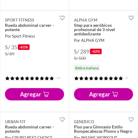
SPORT FITNESS
ALPHA GYM
Rueda abdominal carver -
Step para aeróbicos
potente
profesional de 3 nivel
antideslizante
Por Sport Fitness
Por ALPHA GYM
S/ 35
-61%
S/ 289
-42%
S/ 89
S/ 500
Retira mañana
(16)
(2)
Agregar
Agregar
URBAN FIT
GENERICO
Rueda abdominal carver -
Piso para Gimnasio Estilo
potente
Rompecabezas Plomo y Negro
Por GRUPO BEST CHOICE
Por INSANE WORKOUT