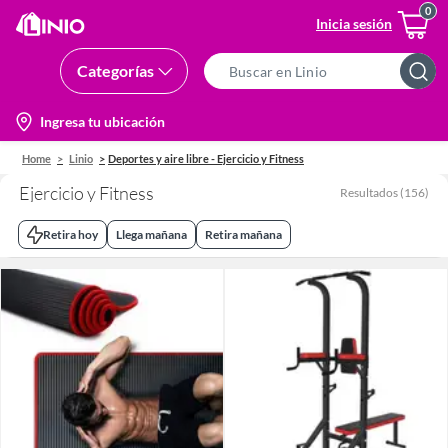
Inicia sesión
Categorías
Search
Bar
location-
Ingresa tu ubicación
icon
Home
Linio
Deportes y aire libre - Ejercicio y Fitness
Ejercicio y Fitness
Resultados
(
156
)
Retira hoy
Llega mañana
Retira mañana