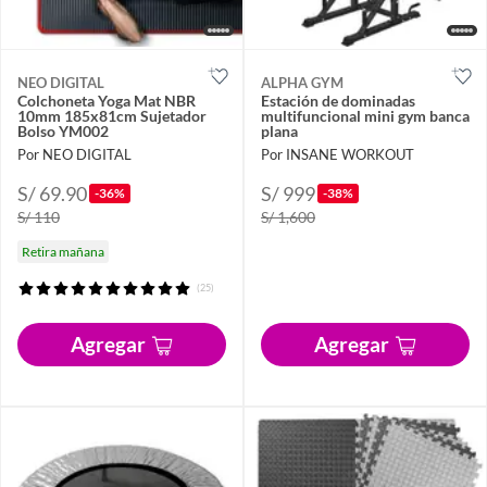
NEO DIGITAL
ALPHA GYM
Colchoneta Yoga Mat NBR
Estación de dominadas
10mm 185x81cm Sujetador
multifuncional mini gym banca
Bolso YM002
plana
Por NEO DIGITAL
Por INSANE WORKOUT
S/ 69.90
S/ 999
-36%
-38%
S/ 110
S/ 1,600
Retira mañana
(25)
Agregar
Agregar