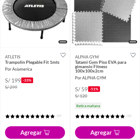
ATLETIS
ALPHA GYM
Trampolin Plegable Fit 1mts
Tatami Gym Piso EVA para
gimansio Fitness
Por Asiamerica
100x100x2cm
Por ALPHA GYM
S/ 199
-33%
S/ 299
S/ 59
-51%
S/ 120
Retira mañana
(47)
(12)
Agregar
Agregar