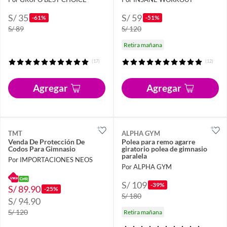
S/ 35
S/ 59
-61%
-51%
S/ 89
S/ 120
Retira mañana
(17)
(12)
Agregar
Agregar
TMT
ALPHA GYM
Venda De Protección De
Polea para remo agarre
Codos Para Gimnasio
giratorio polea de gimnasio
paralela
Por IMPORTACIONES NEOS
Por ALPHA GYM
S/ 109
-39%
S/ 89.90
-25%
S/ 180
S/ 94.90
S/ 120
Retira mañana