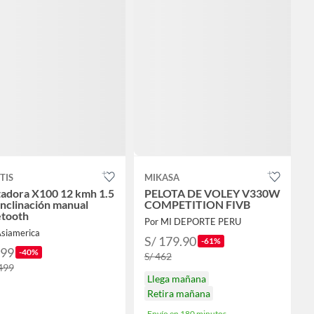
TIS
MIKASA
tadora X100 12 kmh 1.5
PELOTA DE VOLEY V330W
nclinación manual
COMPETITION FIVB
etooth
Por MI DEPORTE PERU
Asiamerica
S/ 179.90
-61%
899
-40%
S/ 462
,499
Llega mañana
Retira mañana
Envío en 180 minutos