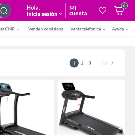
0
Hola
,
Mi
cuenta
Inicia sesión
eta CMR
Vende y comisiona
Venta telefónica
Ayuda
...
1
2
3
200