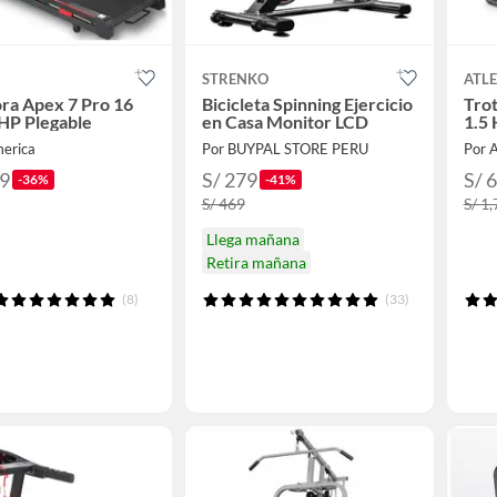
STRENKO
ATLE
ra Apex 7 Pro 16
Bicicleta Spinning Ejercicio
Tro
HP Plegable
en Casa Monitor LCD
1.5
merica
Por BUYPAL STORE PERU
Por 
99
S/ 279
S/ 
-36%
-41%
S/ 469
S/ 1
Llega mañana
Retira mañana
(8)
(33)