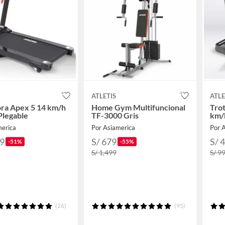
ATLETIS
ATLE
ra Apex 5 14 km/h
Home Gym Multifuncional
Trot
Plegable
TF-3000 Gris
km/
merica
Por Asiamerica
Por 
29
S/ 679
S/ 
-51%
-55%
S/ 1,499
S/ 9
(26)
(95)