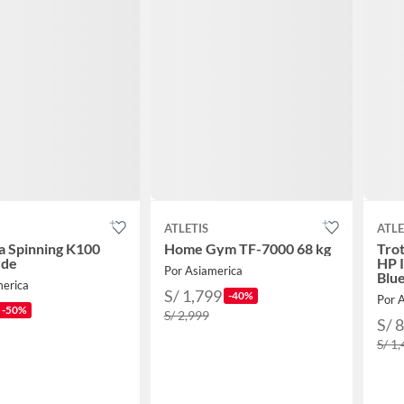
ATLETIS
ATLE
ta Spinning K100
Home Gym TF-7000 68 kg
Tro
rde
HP I
Por Asiamerica
Blu
merica
S/ 1,799
-40%
Por 
-50%
S/ 2,999
S/ 
S/ 1