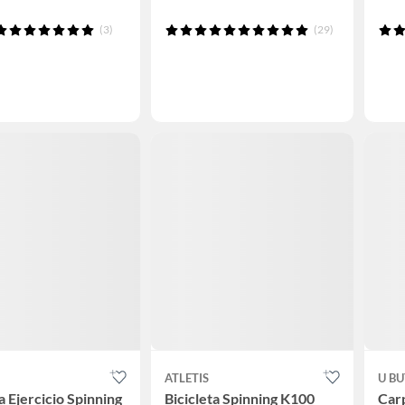
(3)
(29)
ATLETIS
U B
a Ejercicio Spinning
Bicicleta Spinning K100
Car