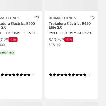
MATE FITNESS
ULTIMATE FITNESS
adora Eléctrica E600
Trotadora Eléctrica E650
e 2.0
Elite 2.0
BETTER COMMERCE S.A.C.
Por BETTER COMMERCE S.A.C.
3,099
S/ 3,799
-51%
-47%
,300
S/ 7,199
ga mañana
(4)
(2)