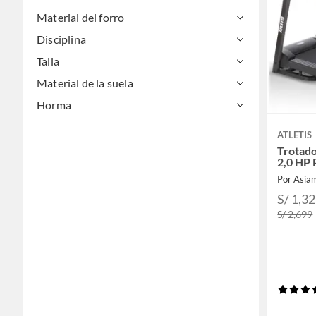
Material del forro
Disciplina
Talla
Material de la suela
Horma
ATLETIS
Trotado
2,0 HP 
Por Asia
S/ 1,3
S/ 2,699