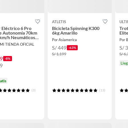
ATLETIS
ULTI
 Eléctrico 6 Pro
Bicicleta Spinning K300
Trot
le Autonomía 70km
6kg Amarillo
Elit
km/h Neumáticos
Por Asiamerica
Por 
0W Suspensión
OMI TIENDA OFICIAL
S/ 449
S/ 
-63%
S/ 1,199
S/ 6
99
-8%
Lle
99
atis
(3)
(13)