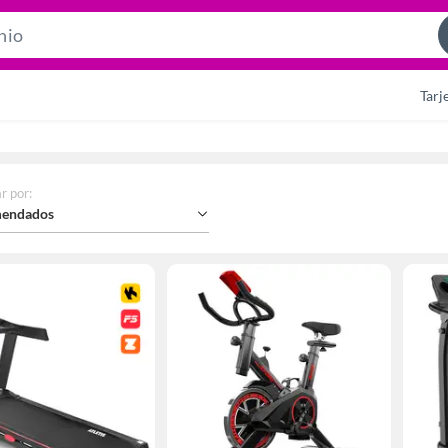
Search
Bar
Tarj
r por
:
endados