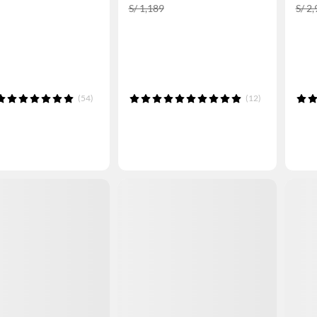
S/ 1,189
S/ 2
(54)
(12)