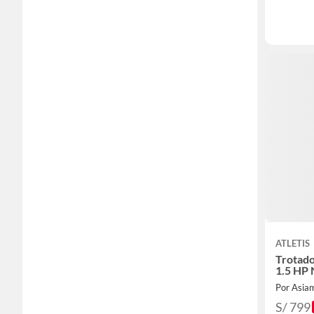
ATLETIS
Trotad
1.5 HP
Por Asia
S/ 799