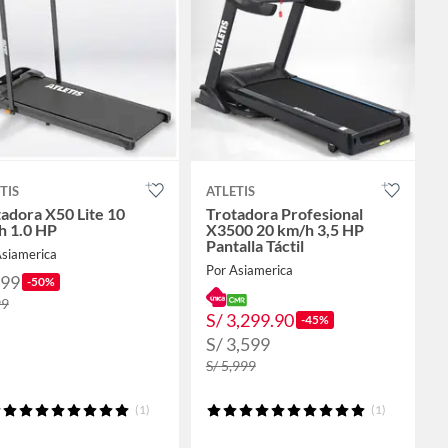
TIS
ATLETIS
adora X50 Lite 10
Trotadora Profesional
h 1.0 HP
X3500 20 km/h 3,5 HP
Pantalla Táctil
Asiamerica
Por Asiamerica
499
-50%
99
S/ 3,299.90
-45%
S/ 3,599
S/ 5,999
(1)
(1)