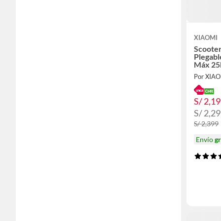
XIAOMI
Scooter
Plegab
Máx 25
12"100
Por XIA
S/ 2,1
S/ 2,2
S/ 2,399
Envío
gr