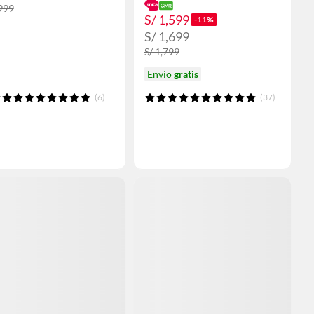
,999
S/ 1,599
-11%
S/ 1,699
S/ 1,799
Envío
gratis
(6)
(37)