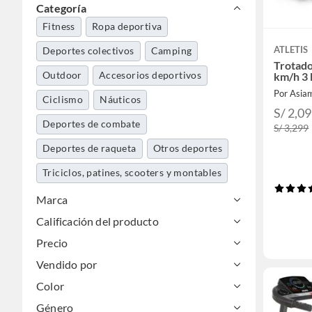
Categoría
Fitness
Ropa deportiva
ATLETIS
Deportes colectivos
Camping
Trotado
Outdoor
Accesorios deportivos
km/h 3 
Por Asia
Ciclismo
Náuticos
S/ 2,0
Deportes de combate
S/ 3,299
Deportes de raqueta
Otros deportes
Triciclos, patines, scooters y montables
Skate y scooter
Ejercicio y fitness
Marca
Calificación del producto
Electromovilidad
Deportes de nieve
Precio
Vendido por
Color
Género