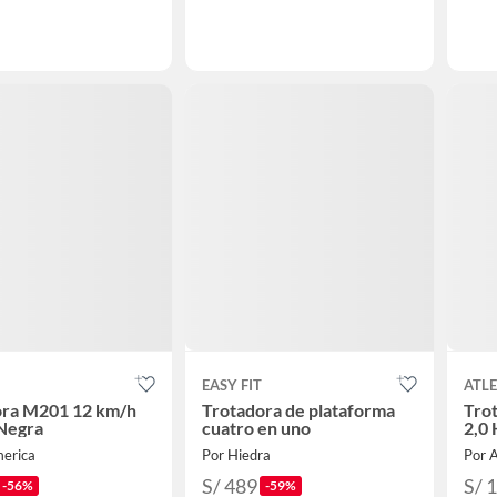
EASY FIT
ATLE
ora M201 12 km/h
Trotadora de plataforma
Tro
 Negra
cuatro en uno
2,0 
merica
Por Hiedra
Por 
S/ 489
S/ 
-56%
-59%