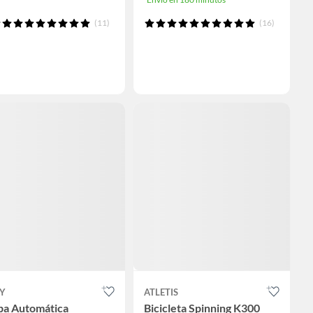
(11)
(16)
UY
ATLETIS
pa Automática
Bicicleta Spinning K300