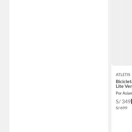
ATLETIS
Bicicle
Lite Ve
Por Asia
S/ 349
S/ 699