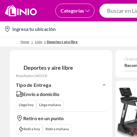
Categorías
location-
Ingresa tu ubicación
icon
Home
Linio
Deportes y aire libre
Ordena
Recom
Deportes y aire libre
Resultados
(
40333
)
Tipo de Entrega
Envío a domicilio
Llega hoy
Llega mañana
Retiro en un punto
Retira hoy
Retira mañana