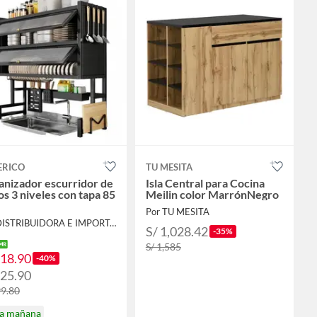
ERICO
TU MESITA
anizador escurridor de
Isla Central para Cocina
os 3 niveles con tapa 85
Meilin color MarrónNegro
Por TU MESITA
Por DISTRIBUIDORA E IMPORTADORA
S/ 1,028.42
-35%
S/ 1,585
118.90
-40%
125.90
99.80
ga mañana