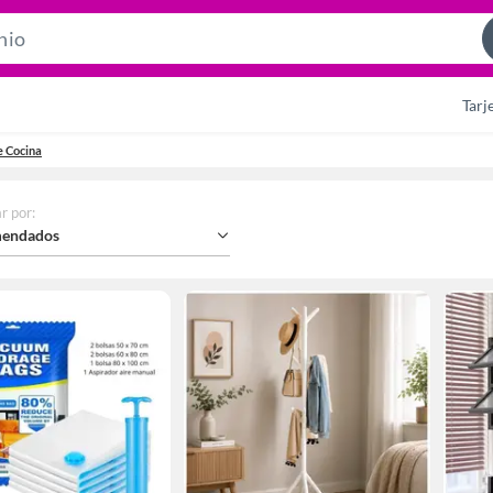
Search
Bar
Tarj
e Cocina
r por
:
endados