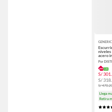
GENERI
Escurri
niveles
acero i
S/ 301
S/ 318
S/ 470.2
Llega m
Retira 