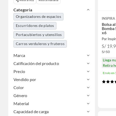
Categoría
Organizadores de espacios
INSPIRA
Bolsa al
Escurridores de platos
Bomba 
x6
Portacubiertos y utensilios
Por Inspi
Carros verduleros y fruteros
S/ 19.
S/ 50
Marca
Llega m
Calificación del producto
Retira 
Precio
Envío en
Vendido por
Color
Género
Material
Capacidad de carga