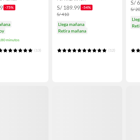
S/ 
99
S/ 189.99
-75%
-54%
S/ 2
S/ 410
Lle
añana
Llega mañana
Reti
hoy
Retira mañana
 180 minutos
(13)
(12)