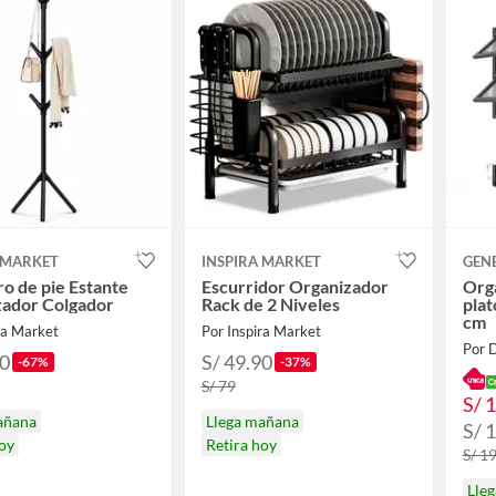
 MARKET
INSPIRA MARKET
GEN
o de pie Estante
Escurridor Organizador
Org
zador Colgador
Rack de 2 Niveles
plat
cm
ra Market
Por Inspira Market
90
S/ 49.90
-67%
-37%
S/ 79
S/ 
añana
Llega mañana
S/ 
hoy
Retira hoy
S/ 1
Lle