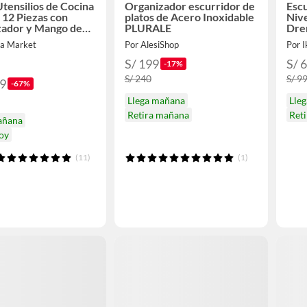
Utensilios de Cocina
Organizador escurridor de
Escu
a 12 Piezas con
platos de Acero Inoxidable
Niv
zador y Mango de
PLURALE
Dren
Resistente al Calor
Port
ra Market
Por AlesiShop
Por I
S/ 199
S/ 
-17%
S/ 240
S/ 9
99
-67%
Llega mañana
Lle
Retira mañana
Ret
añana
hoy
(11)
(1)