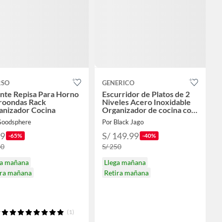
RSO
GENERICO
nte Repisa Para Horno
Escurridor de Platos de 2
roondas Rack
Niveles Acero Inoxidable
anizador Cocina
Organizador de cocina con
Porta Cubiertos
Goodsphere
Por Black Jago
49
S/ 149.99
-65%
-40%
40
S/ 250
ga mañana
Llega mañana
ira mañana
Retira mañana
(1)