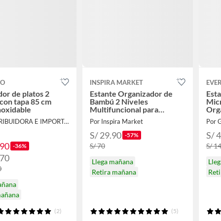
CO
INSPIRA MARKET
EVE
dor de platos 2
Estante Organizador de
Esta
 con tapa 85 cm
Bambú 2 Niveles
Mic
noxidable
Multifuncional para
Org
Cocina, Baño y Escritorio
Por DISTRIBUIDORA E IMPORTADORA
Por Inspira Market
Por 
S/ 29.90
S/ 
-57%
.90
S/ 70
S/ 1
-36%
.70
Llega mañana
Lle
0
Retira mañana
Ret
añana
mañana
(2)
(5)