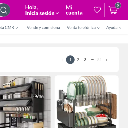
0
Hola
,
Mi
cuenta
Inicia sesión
eta CMR
Vende y comisiona
Venta telefónica
Ayuda
...
1
2
3
81