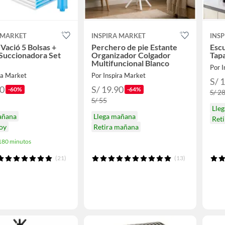
 MARKET
INSPIRA MARKET
INS
 Vació 5 Bolsas +
Perchero de pie Estante
Escu
Succionadora Set
Organizador Colgador
Tapa
Multifuncional Blanco
Por I
ra Market
Por Inspira Market
S/ 
90
S/ 19.90
-60%
-64%
S/ 2
S/ 55
Lle
añana
Llega mañana
Reti
hoy
Retira mañana
 180 minutos
(21)
(13)