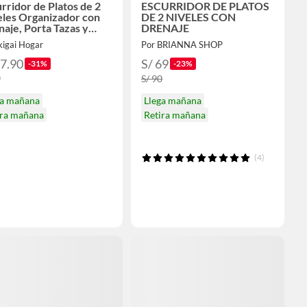
rridor de Platos de 2
ESCURRIDOR DE PLATOS
eles Organizador con
DE 2 NIVELES CON
aje, Porta Tazas y
DRENAJE
a Cubiertos - Negro
kigai Hogar
Por BRIANNA SHOP
67.90
S/ 69
-31%
-23%
9
S/ 90
ga mañana
Llega mañana
ira mañana
Retira mañana
(4)