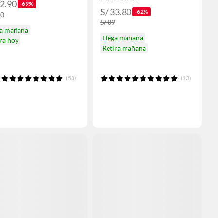
62.90
-69%
S/ 33.80
-62%
00
S/ 89
ga mañana
Llega mañana
ra hoy
Retira mañana
(53)
(13)