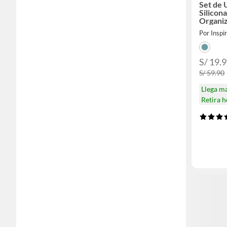
Set de 
Silicon
Organi
Madera 
Por Inspi
S/ 19.
S/ 59.90
Llega m
Retira 