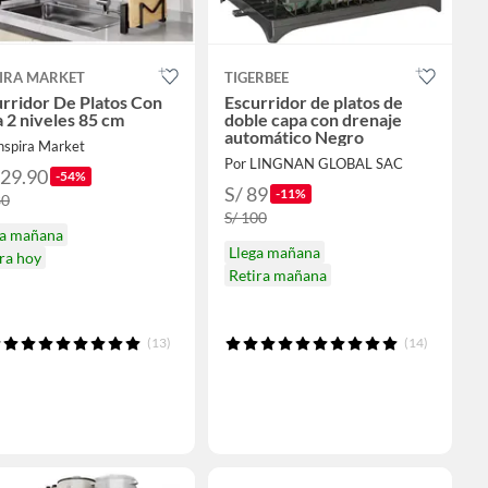
PIRA MARKET
TIGERBEE
rridor De Platos Con
Escurridor de platos de
 2 niveles 85 cm
doble capa con drenaje
automático Negro
nspira Market
Por LINGNAN GLOBAL SAC
129.90
-54%
S/ 89
-11%
80
S/ 100
ga mañana
Llega mañana
ra hoy
Retira mañana
(13)
(14)