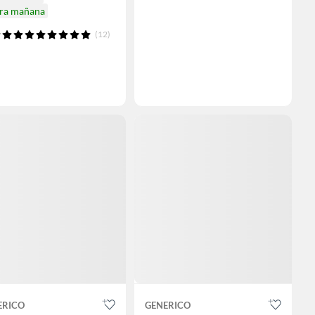
ira mañana
(12)
ERICO
GENERICO