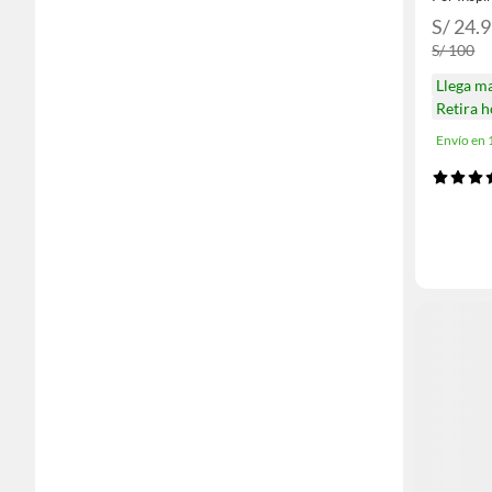
S/ 24.
S/ 100
Llega m
Retira 
Envío en