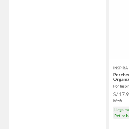
INSPIRA
Percher
Organi
Por Inspi
S/ 17.
S/ 55
Llega m
Retira 