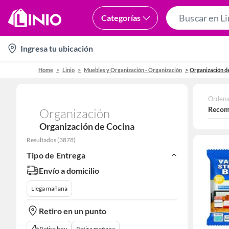
Categorías
location-
Ingresa tu ubicación
icon
Home
Linio
Muebles y Organización - Organización
Organización d
Ordena
Recom
Organización
Organización de Cocina
Resultados
(
3878
)
Tipo de Entrega
Envío a domicilio
Llega mañana
Retiro en un punto
Retira hoy
Retira mañana