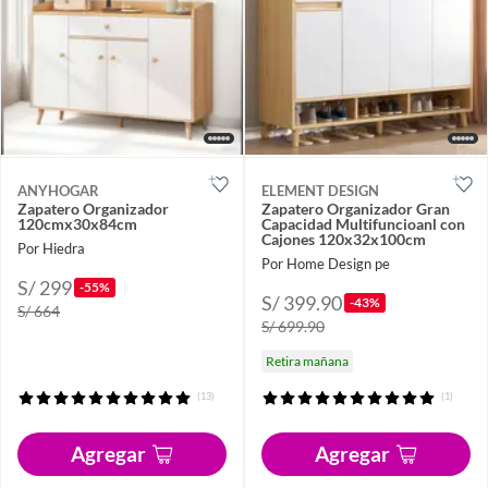
ANYHOGAR
ELEMENT DESIGN
Zapatero Organizador
Zapatero Organizador Gran
120cmx30x84cm
Capacidad Multifuncioanl con
Cajones 120x32x100cm
Por Hiedra
Por Home Design pe
S/ 299
-55%
S/ 399.90
-43%
S/ 664
S/ 699.90
Retira mañana
(13)
(1)
Agregar
Agregar