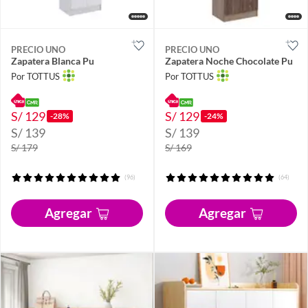
PRECIO UNO
PRECIO UNO
Zapatera Blanca Pu
Zapatera Noche Chocolate Pu
Por TOTTUS
Por TOTTUS
S/ 129
S/ 129
-28%
-24%
S/ 139
S/ 139
S/ 179
S/ 169
(96)
(64)
Agregar
Agregar