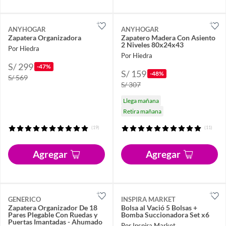
ANYHOGAR
ANYHOGAR
Zapatera Organizadora
Zapatero Madera Con Asiento
2 Niveles 80x24x43
Por Hiedra
Por Hiedra
S/ 299
-47%
S/ 159
-48%
S/ 569
S/ 307
Llega mañana
Retira mañana
(19)
(11)
Agregar
Agregar
GENERICO
INSPIRA MARKET
Zapatera Organizador De 18
Bolsa al Vació 5 Bolsas +
Pares Plegable Con Ruedas y
Bomba Succionadora Set x6
Puertas Imantadas - Ahumado
Por Inspira Market