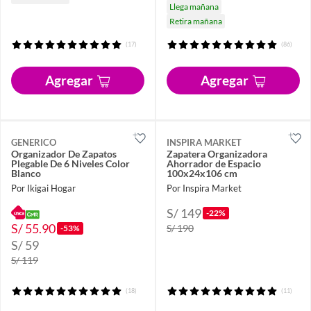
Llega mañana
Retira mañana
(17)
(86)
Agregar
Agregar
GENERICO
INSPIRA MARKET
Organizador De Zapatos
Zapatera Organizadora
Plegable De 6 Niveles Color
Ahorrador de Espacio
Blanco
100x24x106 cm
Por Ikigai Hogar
Por Inspira Market
S/ 149
-22%
S/ 55.90
S/ 190
-53%
S/ 59
S/ 119
(18)
(11)