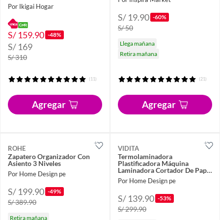
Por Ikigai Hogar
S/ 19.90
-60%
S/ 50
S/ 159.90
-48%
Llega mañana
S/ 169
Retira mañana
S/ 310
(11)
(21)
Agregar
Agregar
ROHE
VIDITA
Zapatero Organizador Con
Termolaminadora
Asiento 3 Niveles
Plastificadora Máquina
Laminadora Cortador De Papel
Por Home Design pe
300 Micas
Por Home Design pe
S/ 199.90
-49%
S/ 139.90
-53%
S/ 389.90
S/ 299.90
Retira mañana