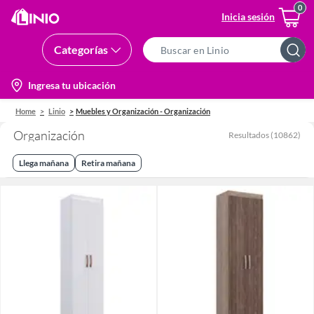
Inicia sesión
Categorías
Search
Bar
location-
Ingresa tu ubicación
icon
Home
Linio
Muebles y Organización - Organización
Organización
Resultados
(
10862
)
Llega mañana
Retira mañana