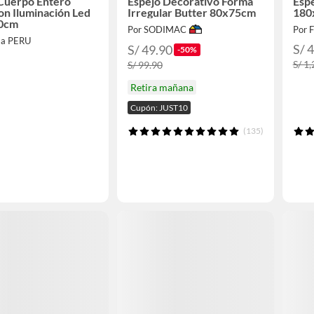
Cuerpo Entero
Espejo Decorativo Forma
Espe
Con Iluminación Led
Irregular Butter 80x75cm
180
60cm
Por SODIMAC
Por 
sa PERU
S/ 
S/ 49.90
-50%
S/ 1
S/ 99.90
Retira mañana
Cupón: JUST10
(135)