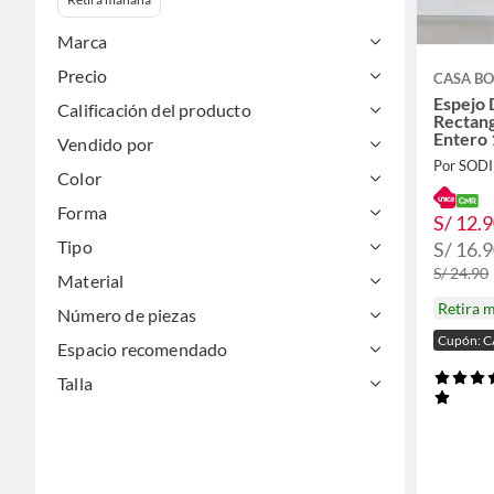
Marca
Precio
CASA BO
Espejo 
Calificación del producto
Rectan
Entero
Vendido por
Por SOD
Color
Forma
S/ 12.
Tipo
S/ 16.
S/ 24.90
Material
Retira 
Número de piezas
Cupón: 
Espacio recomendado
Talla