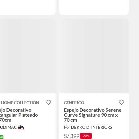
T HOME COLLECTION
GENERICO
ejo Decorativo
Espejo Decorativo Serene
tangular Plateado
Curve Signature 90 cm x
70cm
70 cm
 SODIMAC
Por DEKKO D' INTERIORS
S/ 399
-73%