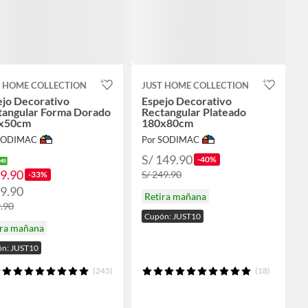
T HOME COLLECTION
JUST HOME COLLECTION
ejo Decorativo
Espejo Decorativo
tangular Forma Dorado
Rectangular Plateado
x50cm
180x80cm
 SODIMAC
Por SODIMAC
S/ 149.90
-40%
59.90
S/ 249.90
-33%
69.90
Retira mañana
9.90
Cupón: JUST10
ira mañana
n: JUST10
(245)
(18)