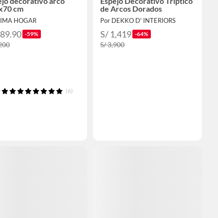
jo decorativo arco
Espejo Decorativo Tríptico
x70 cm
de Arcos Dorados
FIMA HOGAR
Por DEKKO D' INTERIORS
489.90
S/ 1,419
-59%
-64%
,200
S/ 3,900
(6)