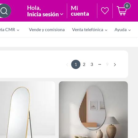
0
Hola
,
Mi
cuenta
Inicia sesión
eta CMR
Vende y comisiona
Venta telefónica
Ayuda
...
1
2
3
9