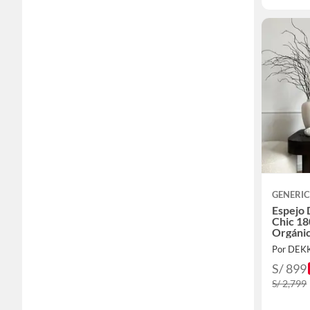
GENERI
Espejo 
Chic 1
Orgáni
Por DEK
S/ 899
S/ 2,799