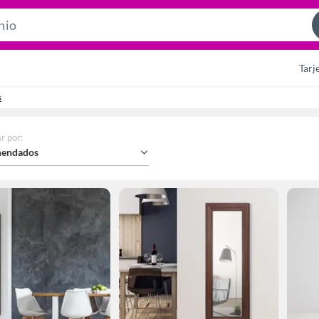
Search
Bar
Tarj
s
r por
:
endados