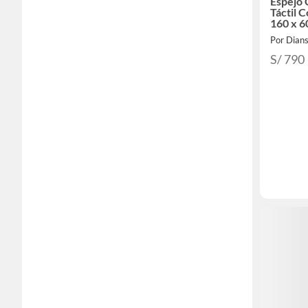
Espejo 
Táctil 
160 x 
Por Dian
S/ 790