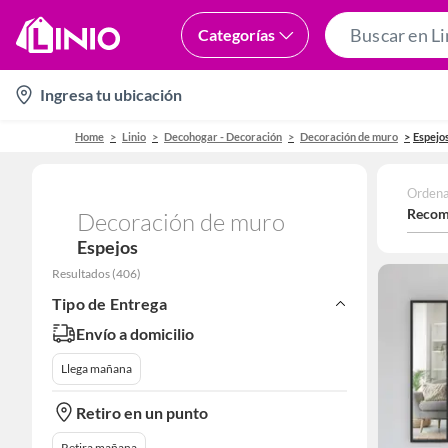
Categorías
location-
Ingresa tu ubicación
icon
Home
Linio
Decohogar - Decoración
Decoración de muro
Espejo
Ordena
Recom
Decoración de muro
Espejos
Resultados
(
406
)
Tipo de Entrega
Envío a domicilio
Llega mañana
Retiro en un punto
Retira mañana