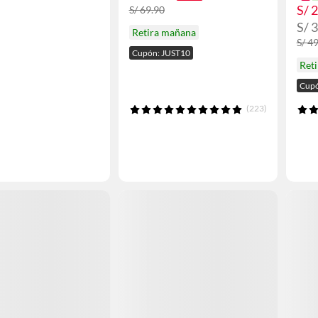
S/ 
S/ 69.90
S/ 
Retira mañana
S/ 4
Cupón: JUST10
Ret
Cupó
(223)