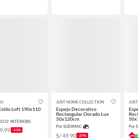
CO
JUST HOME COLLECTION
JUS
Estilo Loft 190x110
Espejo Decorativo
Esp
Rectangular Dorado Lux
Rec
50x120cm
50x
KO D' INTERIORS
Por SODIMAC
Por
19.99
-53%
S/ 49.90
-29%