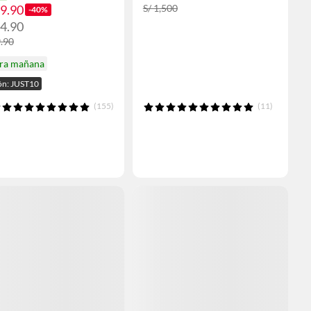
29.90
S/ 1,500
-40%
34.90
9.90
ira mañana
n: JUST10
(155)
(11)