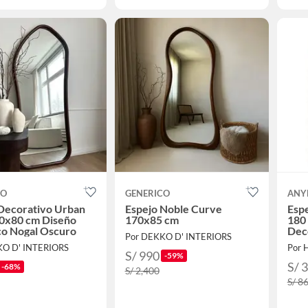
CO
GENERICO
ANY
Decorativo Urban
Espejo Noble Curve
Esp
80x80 cm Diseño
170x85 cm
180 
co Nogal Oscuro
Dec
Por DEKKO D' INTERIORS
KO D' INTERIORS
Por 
S/ 990
-59%
S/ 
-68%
S/ 2,400
S/ 8