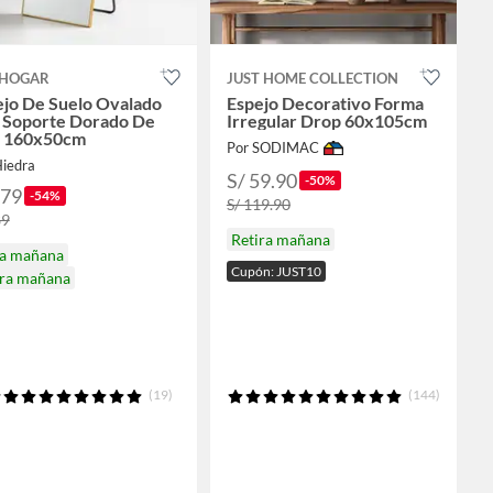
HOGAR
JUST HOME COLLECTION
ejo De Suelo Ovalado
Espejo Decorativo Forma
 Soporte Dorado De
Irregular Drop 60x105cm
o 160x50cm
Por SODIMAC
Hiedra
S/ 59.90
-50%
179
-54%
S/ 119.90
89
Retira mañana
ga mañana
Cupón: JUST10
ira mañana
(19)
(144)