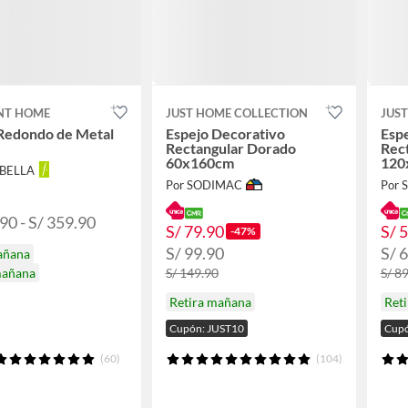
NT HOME
JUST HOME COLLECTION
JUS
 Redondo de Metal
Espejo Decorativo
Esp
Rectangular Dorado
Rec
60x160cm
120
ABELLA
Por SODIMAC
Por
90 - S/ 359.90
S/ 79.90
S/ 
-47%
S/ 99.90
S/ 
añana
mañana
S/ 149.90
S/ 8
Retira mañana
Ret
Cupón: JUST10
Cupó
(60)
(104)