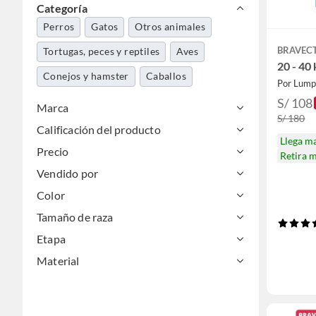
Categoría
Perros
Gatos
Otros animales
BRAVEC
Tortugas, peces y reptiles
Aves
20 - 40
Conejos y hamster
Caballos
Por Lump
S/ 108
Marca
S/ 180
Calificación del producto
Llega m
Precio
Retira 
Vendido por
Color
Tamaño de raza
Etapa
Material