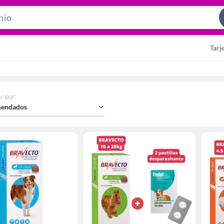
Search
Bar
Tarj
r por
:
endados