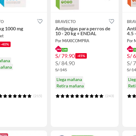
TO
BRAVECTO
BRA
 kg 1000 mg
Antipulgas para perros de
Anti
10 - 20 kg + ENDAL
4.5 
et
Por MAXICOMPRA
Por
-40%
S/ 79.90
S/ 
-45%
añana
S/ 84.90
S/ 
mañana
S/ 145
S/ 1
Llega mañana
Lle
Retira mañana
Ret
(215)
(243)