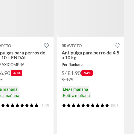
VECTO
BRAVECTO
pulgas para perros de
Antipulga para perro de 4.5
- 10 + ENDAL
a 10 kg
 MAXICOMPRA
Por Rankana
86.90
S/ 81.90
-40%
-54%
45
S/ 179
ga mañana
Llega mañana
ira mañana
Retira mañana
(140)
(281)