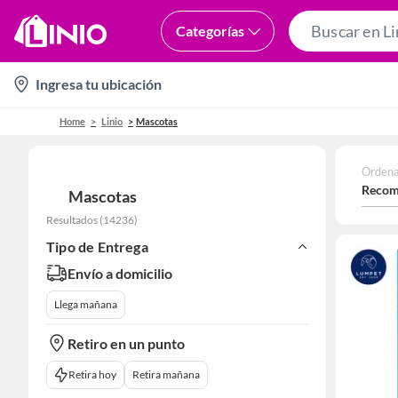
Categorías
location-
Ingresa tu ubicación
icon
Home
Linio
Mascotas
Ordena
Recom
Mascotas
Resultados
(
14236
)
Tipo de Entrega
Envío a domicilio
Llega mañana
Retiro en un punto
Retira hoy
Retira mañana