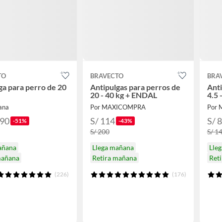
TO
BRAVECTO
BRA
ga para perro de 20
Antipulgas para perros de
Anti
20 - 40 kg + ENDAL
4.5 
ana
Por MAXICOMPRA
Por
.90
S/ 114
S/ 
-51%
-43%
S/ 200
S/ 1
añana
Llega mañana
Lle
mañana
Retira mañana
Ret
(226)
(176)