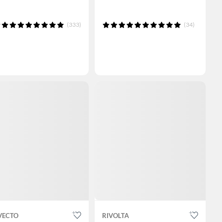
(333)
(34)
VECTO
RIVOLTA