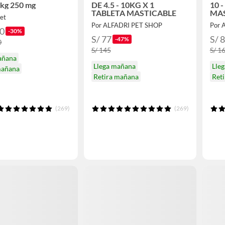
0 kg 250 mg
DE 4.5 - 10KG X 1
10 
TABLETA MASTICABLE
MAS
et
Por ALFADRI PET SHOP
Por 
80
-30%
S/ 77
S/ 
-47%
0
S/ 145
S/ 1
añana
Llega mañana
Lle
mañana
Retira mañana
Ret
(269)
(269)