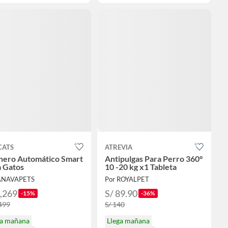
CATS
ATREVIA
nero Automático Smart
Antipulgas Para Perro 360°
a Gatos
10 -20 kg x1 Tableta
ANAVAPETS
Por ROYALPET
1,269
S/ 89.90
-15%
-36%
,499
S/ 140
ga mañana
Llega mañana