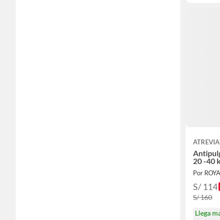
ATREVIA
Antipul
20 -40 
Por ROY
S/ 114
S/ 160
Llega m