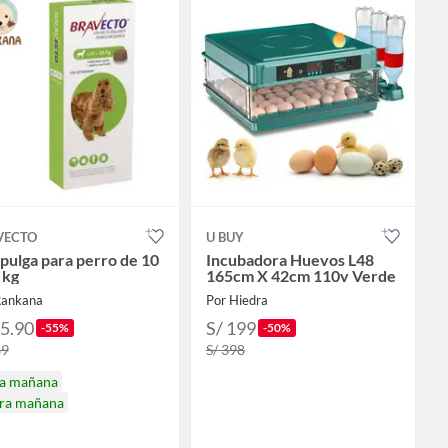
VECTO
U BUY
pulga para perro de 10
Incubadora Huevos L48
 kg
165cm X 42cm 110v Verde
Rankana
Por Hiedra
85.90
S/ 199
-55%
-50%
89
S/ 398
ga mañana
ira mañana