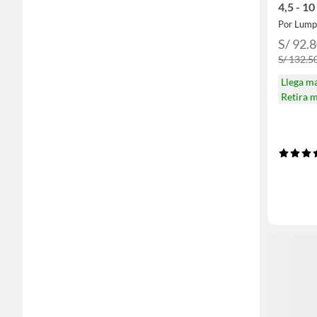
4,5 - 1
Por Lump
S/ 92.
S/ 132.5
Llega m
Retira 