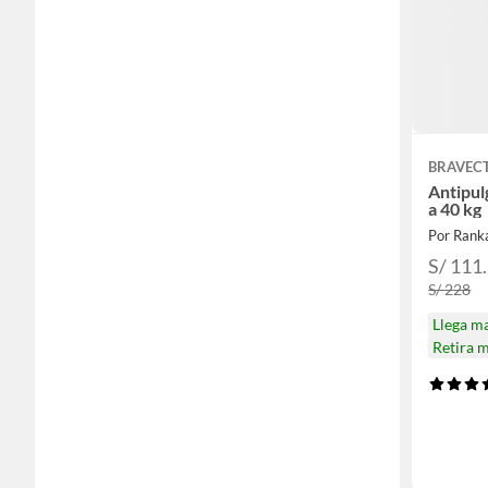
BRAVEC
Antipul
a 40 kg
Por Rank
S/ 111
S/ 228
Llega m
Retira 