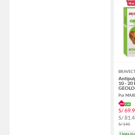
BRAVEC
Antipul
10 - 20 
GEOLO
Por MA
S/ 69.
S/ 81.
S/ 145
Llega m