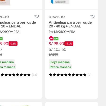
VECTO
BRAVECTO
pulgas para perros de
Antipulgas para perros de
- 10 + ENDAL
20 - 40 kg + ENDAL
 MAXICOMPRA
Por MAXICOMPRA
69.90
S/ 98.90
-52%
-51%
77
S/ 105.50
45
S/ 200
ga mañana
Llega mañana
ira mañana
Retira mañana
(15)
(9)