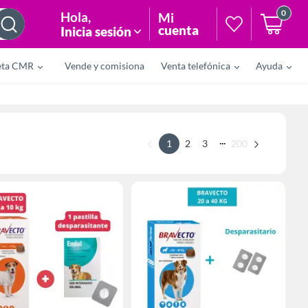
0
Hola
,
Mi
cuenta
Inicia sesión
eta CMR
Vende y comisiona
Venta telefónica
Ayuda
...
1
2
3
200