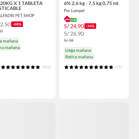
- 20KG X 1 TABLETA
6% 2,6 kg - 7,5 kg 0,75 ml
TICABLE
Por Lumpet
ALFADRI PET SHOP
82.50
-48%
S/ 24.90
-34%
60
S/ 26.90
S/ 38
ga mañana
ira mañana
Llega mañana
Retira mañana
(302)
(31)