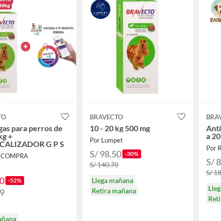
TO
BRAVECTO
BRA
gas para perros de
10 - 20 kg 500 mg
Anti
kg +
a 20
Por Lumpet
CALIZADOR G P S
Por 
S/ 98.50
-30%
XICOMPRA
S/ 
S/ 140.70
S/ 1
90
Llega mañana
-52%
Lle
Retira mañana
49
Ret
añana