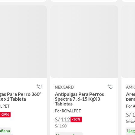
NEXGARD
AMI
gas Para Perro 360°
Antipulgas Para Perros
Are
kg x1 Tableta
Spectra 7 .6-15 KgX3
par
Tabletas
ALPET
Por 
Por ROYALPET
S/ 
-29%
S/ 112
-30%
S/ 1
S/ 160
añana
Lle