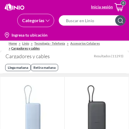
Inicia sesión
Categorías
Search
Bar
location-
Ingresa tu ubicación
icon
Home
Linio
Tecnología - Telefonía
Accesorios Celulares
Cargadores y cables
Cargadores y cables
Resultados
(
11293
)
Llega mañana
Retira mañana