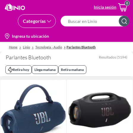
Inicia sesión
Categorías
Search
Bar
location-
Ingresa tu ubicación
icon
Home
Linio
Tecnología - Audio
Parlantes Bluetooth
Parlantes Bluetooth
Resultados
(
5194
)
Retira hoy
Llega mañana
Retira mañana