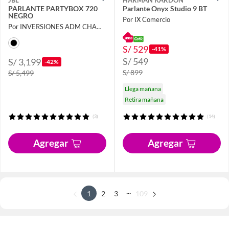
JBL
HARMAN KARDON
PARLANTE PARTYBOX 720
Parlante Onyx Studio 9 BT
NEGRO
Por IX Comercio
Por INVERSIONES ADM CHAMORRO SAC
S/ 529
-41%
S/ 549
S/ 3,199
-42%
S/ 899
S/ 5,499
Llega mañana
Retira mañana
(3)
(14)
Agregar
Agregar
...
1
2
3
109