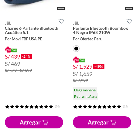
JBL
JBL
Charge 6 Parlante Bluetooth
Parlante Bluetooth Boombox
Acuático 5.1
4 Negro IP68 210W
Por Movi FBF USA PE
Por Ofertec Peru
S/ 439
-24%
S/ 469
S/ 1,529
-49%
S/ 579 - S/ 699
S/ 1,659
S/ 2,999
Llega mañana
Retira mañana
(36)
(15)
Agregar
Agregar