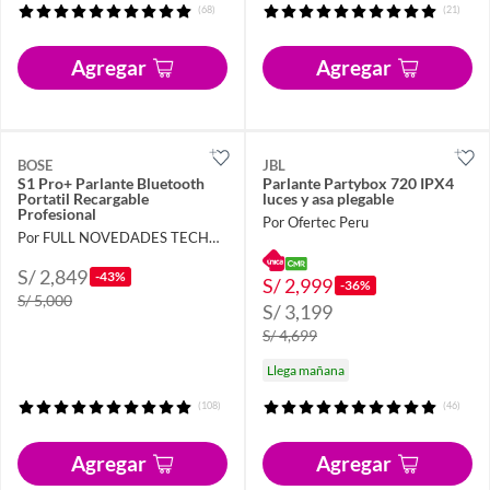
(68)
(21)
Agregar
Agregar
BOSE
JBL
S1 Pro+ Parlante Bluetooth
Parlante Partybox 720 IPX4
Portatil Recargable
luces y asa plegable
Profesional
Por Ofertec Peru
Por FULL NOVEDADES TECHNOLOGY E.I.R.L.
S/ 2,849
-43%
S/ 2,999
-36%
S/ 5,000
S/ 3,199
S/ 4,699
Llega mañana
(108)
(46)
Agregar
Agregar