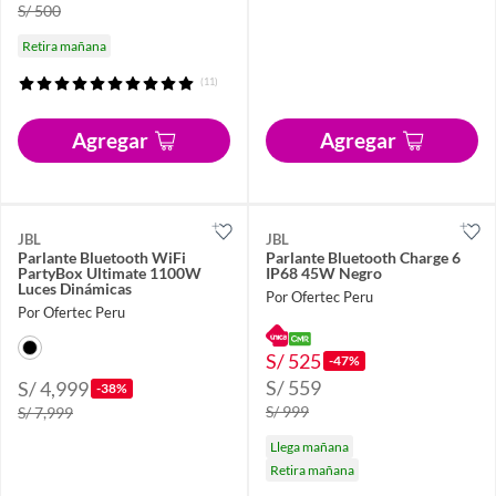
S/ 500
Retira mañana
(11)
Agregar
Agregar
JBL
JBL
Parlante Bluetooth WiFi
Parlante Bluetooth Charge 6
PartyBox Ultimate 1100W
IP68 45W Negro
Luces Dinámicas
Por Ofertec Peru
Por Ofertec Peru
S/ 525
-47%
S/ 559
S/ 4,999
-38%
S/ 999
S/ 7,999
Llega mañana
Retira mañana