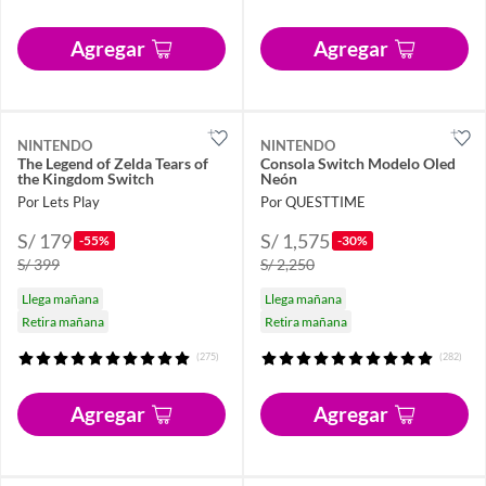
Agregar
Agregar
NINTENDO
NINTENDO
The Legend of Zelda Tears of
Consola Switch Modelo Oled
the Kingdom Switch
Neón
Por Lets Play
Por QUESTTIME
S/ 179
S/ 1,575
-55%
-30%
S/ 399
S/ 2,250
Llega mañana
Llega mañana
Retira mañana
Retira mañana
(275)
(282)
Agregar
Agregar