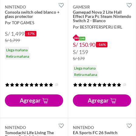
NINTENDO
GAMESIR
Consola switch oled blanco +
Gamepad Nova 2 Lite Hall
glass protector
Effect Para Pc Steam Nintendo
Switch 2 - Blanco
Por TOP GAMES
Por BESTOFFERSPERU EIRL
S/ 1,499
-17%
S/ 1,799
S/ 150.90
-16%
Llega mañana
S/ 159
Retira mañana
S/ 179
Llega mañana
Retira mañana
(2)
(2)
Agregar
Agregar
NINTENDO
NINTENDO
Tomodachi Life Living The
EA Sports FC 26 Switch