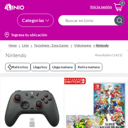
Inicia sesión
Categorías
Search
Bar
location-
Ingresa tu ubicación
icon
Home
Linio
Tecnología - Zona Gamer
Videojuegos
Nintendo
Nintendo
Resultados
(
1421
)
Retira hoy
Llega hoy
Llega mañana
Retira mañana