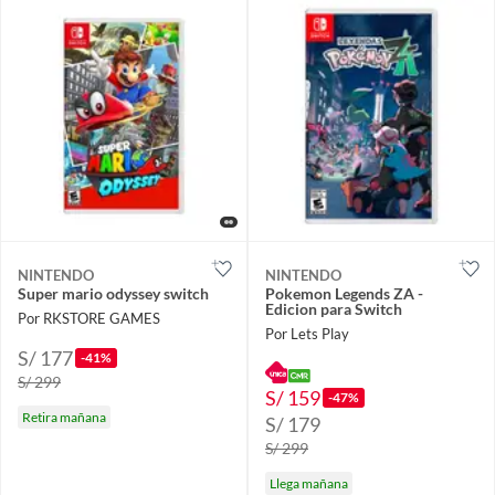
NINTENDO
NINTENDO
Super mario odyssey switch
Pokemon Legends ZA -
Edicion para Switch
Por RKSTORE GAMES
Por Lets Play
S/ 177
-41%
S/ 299
S/ 159
-47%
Retira mañana
S/ 179
S/ 299
Llega mañana