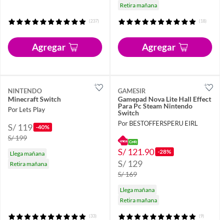
Retira mañana
(237)
(18)
Agregar
Agregar
NINTENDO
GAMESIR
Minecraft Switch
Gamepad Nova Lite Hall Effect
Para Pc Steam Nintendo
Por Lets Play
Switch
Por BESTOFFERSPERU EIRL
S/ 119
-40%
S/ 199
S/ 121.90
-28%
Llega mañana
S/ 129
Retira mañana
S/ 169
Llega mañana
Retira mañana
(33)
(9)