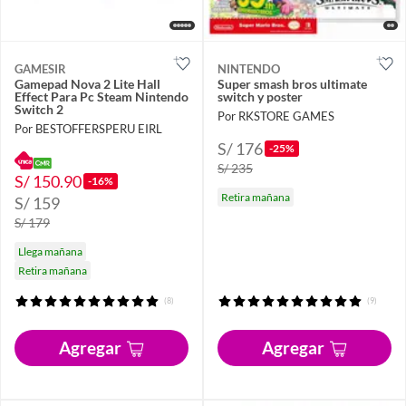
GAMESIR
NINTENDO
Gamepad Nova 2 Lite Hall
Super smash bros ultimate
Effect Para Pc Steam Nintendo
switch y poster
Switch 2
Por RKSTORE GAMES
Por BESTOFFERSPERU EIRL
S/ 176
-25%
S/ 235
S/ 150.90
-16%
Retira mañana
S/ 159
S/ 179
Llega mañana
Retira mañana
(8)
(9)
Agregar
Agregar