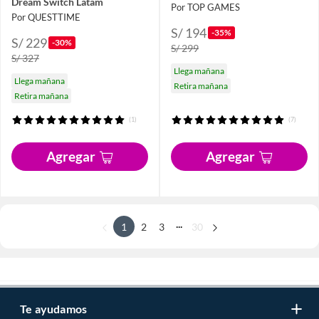
Dream Switch Latam
Por TOP GAMES
Por QUESTTIME
S/ 194
-35%
S/ 229
-30%
S/ 299
S/ 327
Llega mañana
Llega mañana
Retira mañana
Retira mañana
(1)
(7)
Agregar
Agregar
...
1
2
3
30
Te ayudamos