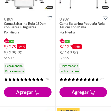
U BUY
U BUY
Cama Saltarina Roja 150cm
Cama Saltarina Pequeña Roja
con Barra + Juguetes
140cm con Malla
Por Hiedra
Por Hiedra
S/ 279
S/ 139
-54%
-46%
S/ 299.90
S/ 149.90
S/ 609
S/ 259
Llega mañana
Llega mañana
Retira mañana
Retira mañana
(24)
(19)
Agregar
Agregar
TOP VENTAS