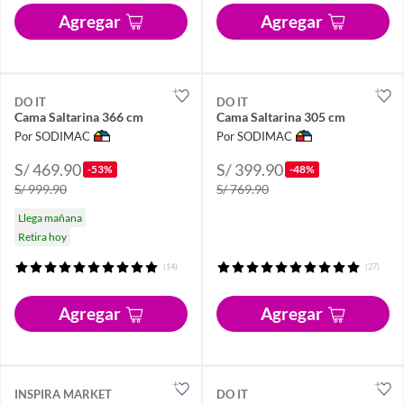
Agregar
Agregar
DO IT
DO IT
Cama Saltarina 366 cm
Cama Saltarina 305 cm
Por SODIMAC
Por SODIMAC
S/ 469.90
S/ 399.90
-53%
-48%
S/ 999.90
S/ 769.90
Llega mañana
Retira hoy
(14)
(27)
Agregar
Agregar
INSPIRA MARKET
DO IT