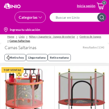
Inicia sesión
Categorías
Search
Bar
location-
Ingresa tu ubicación
icon
Home
Linio
Niños y Juguetería - Juegos de exterior
Centros de Juegos
Camas Saltarinas
Camas Saltarinas
Resultados
(
134
)
Retira hoy
Llega mañana
Retira mañana
TOP VENTAS