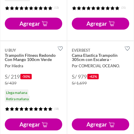
(13)
(31)
Agregar
Agregar
U BUY
EVERBEST
Trampolin Fitness Redondo
Cama Elastica Trampolín
Con Mango 100cm Verde
305cm con Escalera -
Por Hiedra
Por COMERCIAL OCEANO.
S/ 219
S/ 979
-50%
-42%
S/ 439
S/ 1,699
Llega mañana
Retira mañana
(18)
Agregar
Agregar