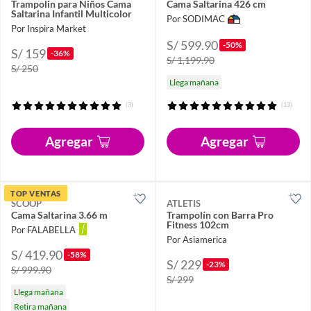
Trampolin para Niños Cama
Cama Saltarina 426 cm
Saltarina Infantil Multicolor
Por SODIMAC
Por Inspira Market
S/ 599.90
-50%
S/ 159
-36%
S/ 1,199.90
S/ 250
Llega mañana
(3)
(13)
Agregar
Agregar
TOP VENTAS
SCOOP
ATLETIS
Cama Saltarina 3.66 m
Trampolín con Barra Pro
Fitness 102cm
Por FALABELLA
Por Asiamerica
S/ 419.90
-58%
S/ 229
-23%
S/ 999.90
S/ 299
Llega mañana
Retira mañana