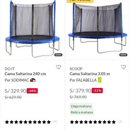
DO IT
SCOOP
Cama Saltarina 240 cm
Cama Saltarina 3.05 m
Por SODIMAC
Por FALABELLA
S/ 379.90
S/ 329.90
-51%
-48%
S/ 769.90
S/ 629.90
Llega mañana
Retira mañana
(31)
(13)