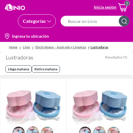
Inicia sesión
Categorías
Search
Bar
location-
Ingresa tu ubicación
icon
Home
Linio
Electrohogar - Aspirado y Limpieza
Lustradoras
Lustradoras
Resultados
(
5
)
Llega mañana
Retira mañana