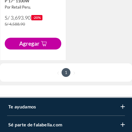
P 17" 1100W
Por Retail Peru.
S/ 3,693.90
-20%
S/ 4,588.90
Agregar
1
Te ayudamos
Sé parte de falabella.com