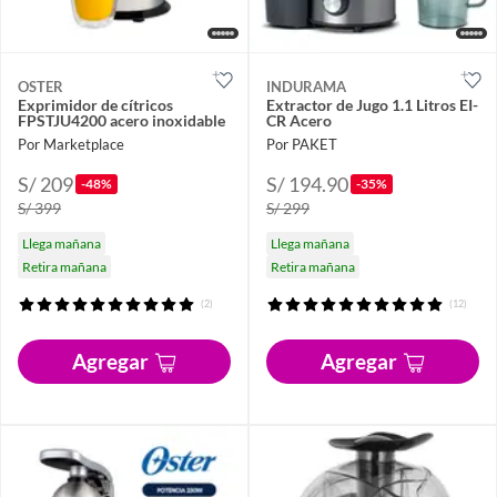
OSTER
INDURAMA
Exprimidor de cítricos
Extractor de Jugo 1.1 Litros EI-
FPSTJU4200 acero inoxidable
CR Acero
Por Marketplace
Por PAKET
S/ 209
S/ 194.90
-48%
-35%
S/ 399
S/ 299
Llega mañana
Llega mañana
Retira mañana
Retira mañana
(2)
(12)
Agregar
Agregar