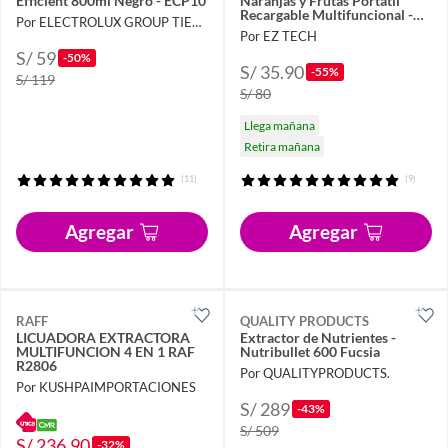
Efficient 800ml Negro - ECP10
Naranjas y Frutas Portátil
Recargable Multifuncional -
Por ELECTROLUX GROUP TIENDA OFICIAL
Verde claro - M
Por EZ TECH
S/ 59
-50%
S/ 35.90
-55%
S/ 119
S/ 80
Llega mañana
Retira mañana
(11)
(9)
Agregar
Agregar
RAFF
QUALITY PRODUCTS
LICUADORA EXTRACTORA
Extractor de Nutrientes -
MULTIFUNCION 4 EN 1 RAF
Nutribullet 600 Fucsia
R2806
Por QUALITYPRODUCTS.
Por KUSHPAIMPORTACIONES
S/ 289
-43%
S/ 509
S/ 236.90
-32%