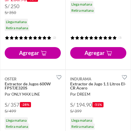
Llega mañana
S/ 250
Retira mañana
S/ 350
Llega mañana
Retira mañana
(2)
(3)
Agregar
Agregar
OSTER
INDURAMA
Extractor de Jugos 600W
Extractor de Jugo 1.1 Litros EI-
FPSTJE320S
CR Acero
Por ONLY MAX LINE
Por DREEM
S/ 357
S/ 194.90
-28%
-51%
S/ 499
S/ 399
Llega mañana
Llega mañana
Retira mañana
Retira mañana