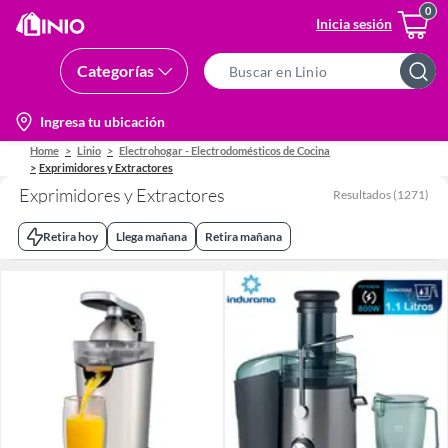
Inicia sesión
Categorías
Search
Bar
location-
Ingresa tu ubicación
icon
Home
Linio
Electrohogar - Electrodomésticos de Cocina
Exprimidores y Extractores
Exprimidores y Extractores
Resultados
(
1271
)
Retira hoy
Llega mañana
Retira mañana