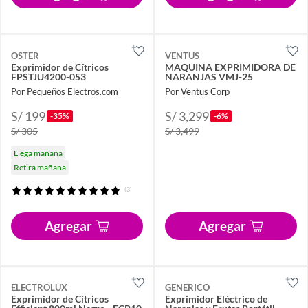
OSTER
VENTUS
Exprimidor de Cítricos
MAQUINA EXPRIMIDORA DE
FPSTJU4200-053
NARANJAS VMJ-25
Por Pequeños Electros.com
Por Ventus Corp
S/ 199
S/ 3,299
-35%
-6%
S/ 305
S/ 3,499
Llega mañana
Retira mañana
(3)
Agregar
Agregar
ELECTROLUX
GENERICO
Exprimidor de Cítricos
Exprimidor Eléctrico de