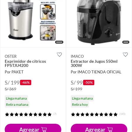
OSTER
IMACO
Exprimidor de cítricos
Extractor de Jugos 550ml
FPSTJU4200
300W
Por PAKET
Por IMACO TIENDA OFICIAL
S/ 199
S/ 99
-46%
-50%
S/ 369
S/ 199
Llega mañana
Llega mañana
Retira mañana
Retira hoy
(7)
(145)
Agregar
Agregar