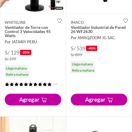
WHITELINE
IMACO
Ventilador de Torre con
Ventilador Industrial de Pared
Control 3 Velocidades 45
26 WF2630
Watts
Por AMAQZOOM JG SAC.
Por JATARIY PERÚ
S/ 539
-40%
S/ 129
-35%
S/ 899
S/ 199
Llega mañana
Llega mañana
Retira mañana
Retira mañana
(39)
Agregar
Agregar