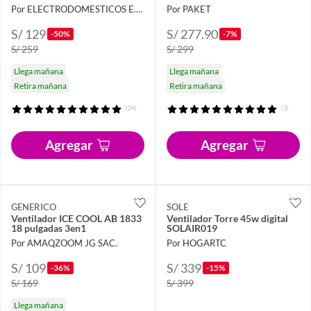
Por ELECTRODOMESTICOS E.I.R.L
Por PAKET
S/ 129
S/ 277.90
-50%
-7%
S/ 259
S/ 299
Llega mañana
Llega mañana
Retira mañana
Retira mañana
(24)
(3)
Agregar
Agregar
GENERICO
SOLE
Ventilador ICE COOL AB 1833
Ventilador Torre 45w digital
18 pulgadas 3en1
SOLAIR019
Por AMAQZOOM JG SAC.
Por HOGARTC
S/ 109
S/ 339
-36%
-15%
S/ 169
S/ 399
Llega mañana