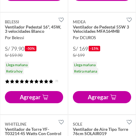
BELESSI
MIDEA
Ventilador Pedestal 16", 45W,
Ventilador de Pedestal 55W 3
3 velocidades Blanco
Velocidades MFA164MB
Por Belessi
Por DCUROS
S/ 79.90
S/ 169
-50%
-15%
S/ 159.90
S/ 199
Llega mañana
Llega mañana
Retira hoy
Retira mañana
(9)
Agregar
Agregar
WHITELINE
SOLE
Ventilador de Torre YF-
Ventilador de Aire Tipo Torre
T03214 45 Watts Con Control
76cm SOLAIR019