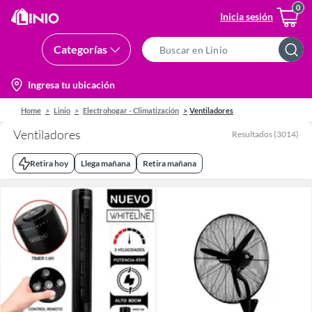
Inicia sesión
Categorías
Search
Bar
location-
Ingresa tu ubicación
icon
Home
Linio
Electrohogar - Climatización
Ventiladores
Ventiladores
Resultados
(
3014
)
Retira hoy
Llega mañana
Retira mañana