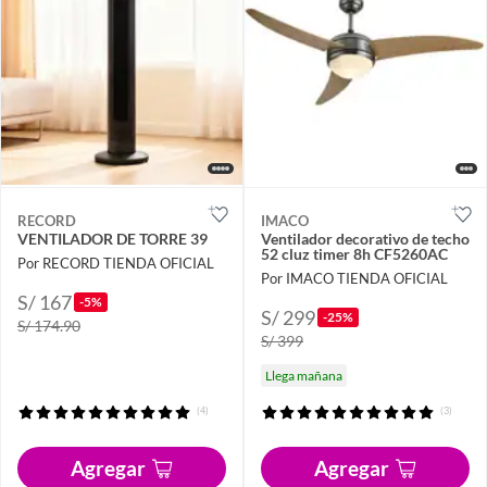
RECORD
IMACO
VENTILADOR DE TORRE 39
Ventilador decorativo de techo
52 cluz timer 8h CF5260AC
Por RECORD TIENDA OFICIAL
Por IMACO TIENDA OFICIAL
S/ 167
-5%
S/ 299
-25%
S/ 174.90
S/ 399
Llega mañana
(4)
(3)
Agregar
Agregar