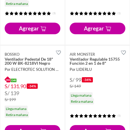
Retira mañana
(3)
(1)
Agregar
Agregar
BOSSKO
AIR MONSTER
Ventilador Pedestal De 18"
Ventilador Regulable 15755
200 W BK-8218VI Negro
Función 2 en 1 de 8"
Por ELECTROTEC SOLUTION DA
Por LIDERLU
S/ 99
-34%
S/ 131.90
S/ 149
-34%
S/ 139
Llega mañana
S/ 199
Retira mañana
Llega mañana
Retira mañana
(5)