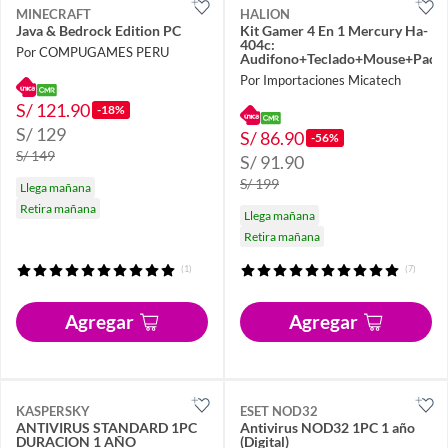
MINECRAFT
HALION
Java & Bedrock Edition PC
Kit Gamer 4 En 1 Mercury Ha-
404c:
Por COMPUGAMES PERU
Audifono+Teclado+Mouse+Pad
Por Importaciones Micatech
S/ 121.90
-18%
S/ 129
S/ 86.90
-56%
S/ 149
S/ 91.90
S/ 199
Llega mañana
Retira mañana
Llega mañana
Retira mañana
(1)
(7)
Agregar
Agregar
KASPERSKY
ESET NOD32
ANTIVIRUS STANDARD 1PC
Antivirus NOD32 1PC 1 año
DURACION 1 AÑO
(Digital)