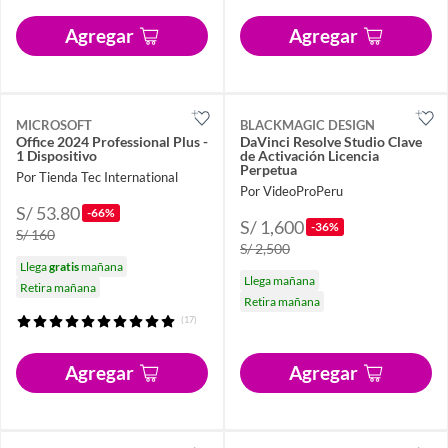
Agregar
Agregar
MICROSOFT
BLACKMAGIC DESIGN
Office 2024 Professional Plus -
DaVinci Resolve Studio Clave
1 Dispositivo
de Activación Licencia
Perpetua
Por Tienda Tec International
Por VideoProPeru
S/ 53.80
-66%
S/ 1,600
-36%
S/ 160
S/ 2,500
Llega
gratis
mañana
Llega mañana
Retira mañana
Retira mañana
(17)
Agregar
Agregar