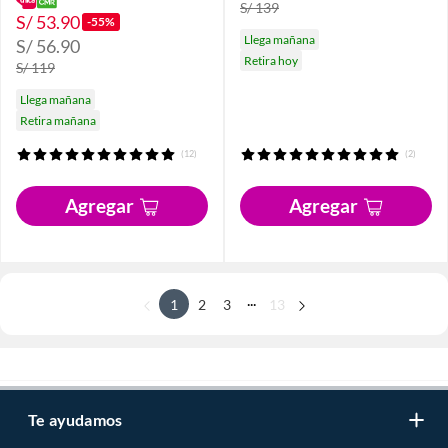
S/ 139
S/ 53.90
-55%
Llega mañana
S/ 56.90
Retira hoy
S/ 119
Llega mañana
Retira mañana
(12)
(2)
Agregar
Agregar
...
1
2
3
13
Te ayudamos