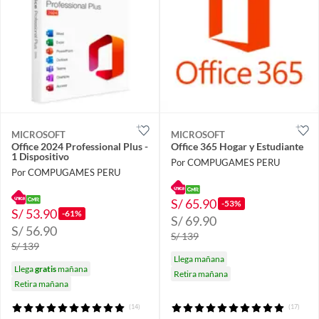
MICROSOFT
MICROSOFT
Office 2024 Professional Plus -
Office 365 Hogar y Estudiante
1 Dispositivo
Por COMPUGAMES PERU
Por COMPUGAMES PERU
S/ 65.90
-53%
S/ 53.90
-61%
S/ 69.90
S/ 56.90
S/ 139
S/ 139
Llega mañana
Llega
gratis
mañana
Retira mañana
Retira mañana
(14)
(17)