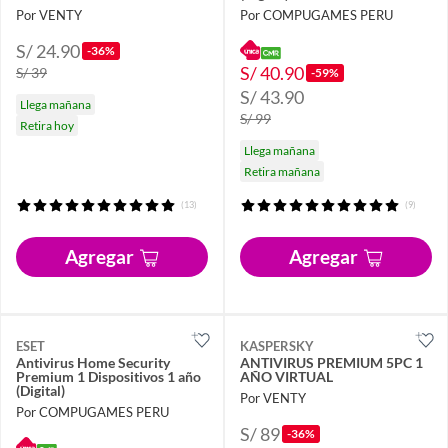
Por VENTY
Por COMPUGAMES PERU
S/ 24.90
-36%
S/ 40.90
S/ 39
-59%
S/ 43.90
Llega mañana
S/ 99
Retira hoy
Llega mañana
Retira mañana
(13)
(9)
Agregar
Agregar
ESET
KASPERSKY
Antivirus Home Security
ANTIVIRUS PREMIUM 5PC 1
Premium 1 Dispositivos 1 año
AÑO VIRTUAL
(Digital)
Por VENTY
Por COMPUGAMES PERU
S/ 89
-36%