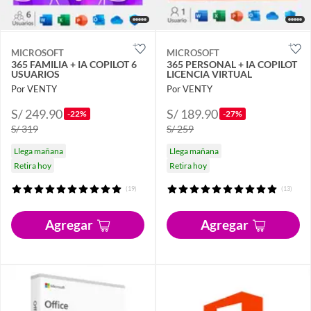
MICROSOFT
MICROSOFT
365 FAMILIA + IA COPILOT 6
365 PERSONAL + IA COPILOT
USUARIOS
LICENCIA VIRTUAL
Por VENTY
Por VENTY
S/ 249.90
S/ 189.90
-22%
-27%
S/ 319
S/ 259
Llega mañana
Llega mañana
Retira hoy
Retira hoy
(19)
(13)
Agregar
Agregar