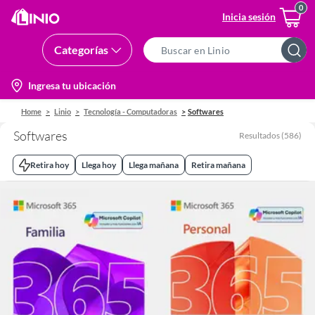
Inicia sesión
Categorías
Search
Bar
location-
Ingresa tu ubicación
icon
Home
Linio
Tecnología - Computadoras
Softwares
Softwares
Resultados
(
586
)
Retira hoy
Llega hoy
Llega mañana
Retira mañana