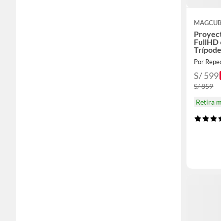
MAGCUB
Proyect
FullHD 
Trípod
Por Repe
S/ 599
S/ 859
Retira 