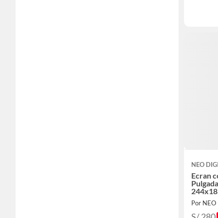
NEO DIG
Ecran c
Pulgada
244x18
Por NEO
S/ 280