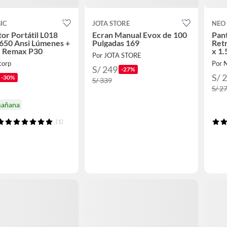
IC
JOTA STORE
NEO 
or Portátil L018
Ecran Manual Evox de 100
Pant
650 Ansi Lúmenes +
Pulgadas 169
Retr
e Remax P30
x 1
Por JOTA STORE
corp
Por 
S/ 249
-27%
S/ 
-30%
S/ 339
S/ 2
mañana
(1)