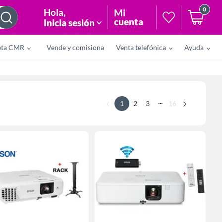
0
Hola
,
Mi
cuenta
Inicia sesión
eta CMR
Vende y comisiona
Venta telefónica
Ayuda
...
1
2
3
16