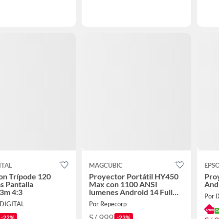
ITAL
MAGCUBIC
EPS
on Trípode 120
Proyector Portátil HY450
Pro
s Pantalla
Max con 1100 ANSI
And
3m 4:3
lumenes Android 14 Full
Por 
HD y Enfoque Automático
 DIGITAL
Por Repecorp
S/ 999
-22%
-23%