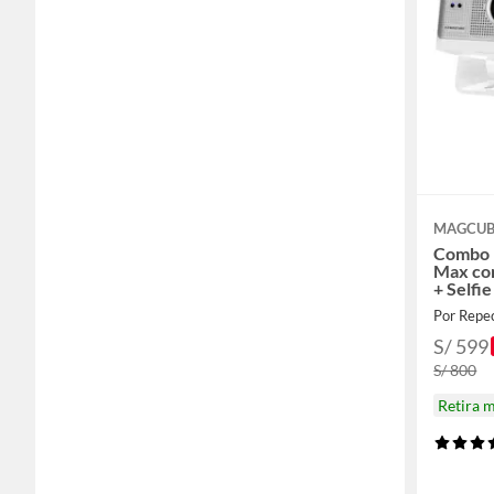
MAGCUB
Combo 
Max co
+ Selfi
P30
Por Repe
S/ 599
S/ 800
Retira 