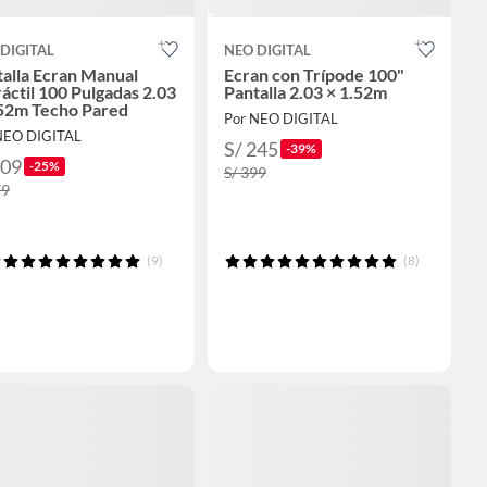
DIGITAL
NEO DIGITAL
alla Ecran Manual
Ecran con Trípode 100"
áctil 100 Pulgadas 2.03
Pantalla 2.03 × 1.52m
.52m Techo Pared
Por NEO DIGITAL
NEO DIGITAL
S/ 245
-39%
209
-25%
S/ 399
79
(9)
(8)