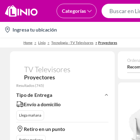
Categorías
location-
Ingresa tu ubicación
icon
Home
Linio
Tecnología - TV Televisores
Proyectores
Ordena
Recom
TV Televisores
Proyectores
Resultados
(
745
)
Tipo de Entrega
Envío a domicilio
Llega mañana
Retiro en un punto
Retira mañana