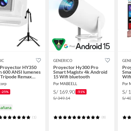
IC
GENERICO
GEN
Proyector HY350
Proyector Hy300 Pro
Pro
n 600 ANSI lumenes
Smart Magistv 4k Android
Sma
e Trípode Remax
15 Wifi bluetooth
Wifi
corp
Por MABEELL
Por
S/ 169.90
S/ 
-25%
-51%
S/ 349.14
S/ 4
mañana
(1)
(8)