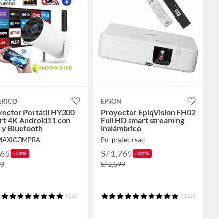
ERICO
EPSON
yector Portátil HY300
Proyector EpiqVision FH02
rt 4K Android11 con
Full HD smart streaming
 y Bluetooth
inalámbrico
 MAXICOMPRA
Por pratech sac
165
S/ 1,769
-59%
-32%
00
S/ 2,599
(11)
(118)