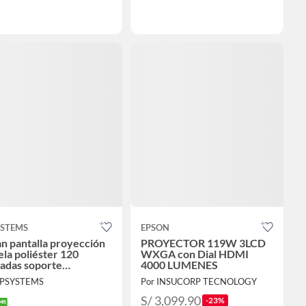
YSTEMS
EPSON
n pantalla proyección
PROYECTOR 119W 3LCD
ela poliéster 120
WXGA con Dial HDMI
adas soporte
4000 LUMENES
montable tripode +
JPSYSTEMS
Por INSUCORP TECNOLOGY
eta
S/ 3,099.90
-23%