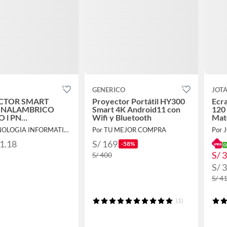
GENERICO
JOTA
CTOR SMART
Proyector Portátil HY300
Ecr
 INALAMBRICO
Smart 4K Android11 con
120 
 l PN
Wifi y Bluetooth
Mat
9H.JLV77.13L
Por TECNOLOGIA INFORMATICA Y CONSULTORIA
Por TU MEJOR COMPRA
Por 
91.18
S/ 169
-58%
S/ 
S/ 400
S/ 
S/ 4
(1)