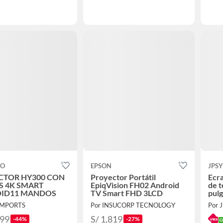
CO
EPSON
JPS
CTOR HY300 CON
Proyector Portátil
Ecra
S 4K SMART
EpiqVision FH02 Android
de t
ID11 MANDOS
TV Smart FHD 3LCD
pulg
des
 IMPORTS
Por INSUCORP TECNOLOGY
Por 
mal
.99
S/ 1,819
-44%
-27%