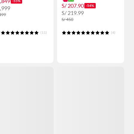
3,849
-55%
S/ 207.90
-54%
3,999
S/ 219.99
,499
S/ 450
(11)
(4)