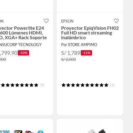
ON
EPSON
yector Powerlite E24
Proyector EpiqVision FH02
3600 Lúmenes HDMI,
Full HD smart streaming
D, XGA+ Rack Soporte
inalámbrico
 INSUCORP TECNOLOGY
Por STORE AMPIMO
1,799.90
S/ 1,789
-10%
-11%
,000
S/ 2,000
(5)
(1)