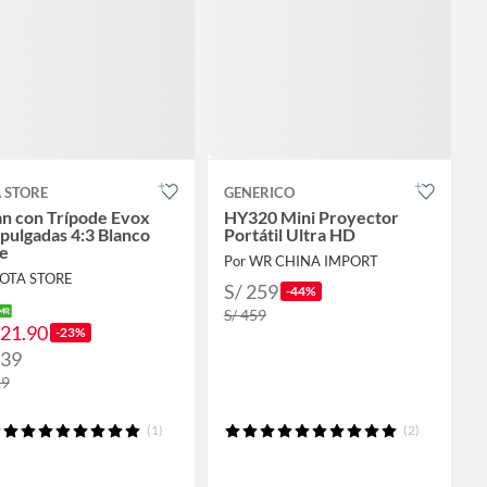
 STORE
GENERICO
an con Trípode Evox
HY320 Mini Proyector
pulgadas 4:3 Blanco
Portátil Ultra HD
e
Por WR CHINA IMPORT
JOTA STORE
S/ 259
-44%
S/ 459
321.90
-23%
339
19
(1)
(2)