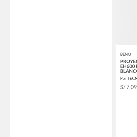
BENQ
PROYE
EH600
BLANCO
PREBQV
S/ 7,0