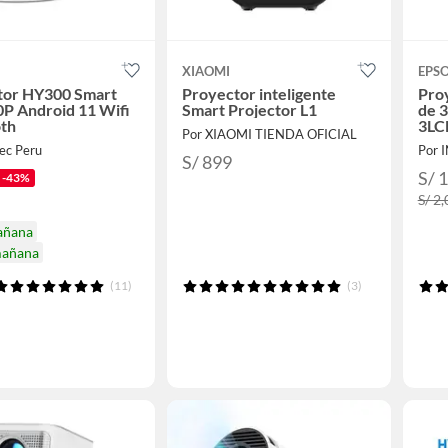
XIAOMI
EPS
tor HY300 Smart
Proyector inteligente
Pro
P Android 11 Wifi
Smart Projector L1
de 
oth
3LC
Por XIAOMI TIENDA OFICIAL
ec Peru
Por
S/ 899
S/ 
-43%
S/ 2
añana
mañana
(11)
(3)