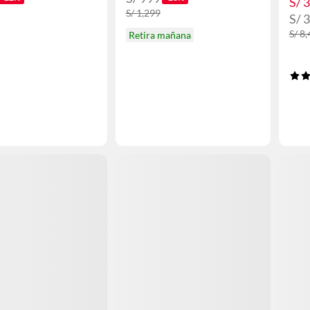
S/ 
S/ 1,299
S/ 
S/ 8
Retira mañana