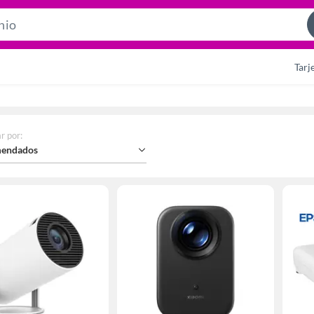
Search
Bar
Tarj
r por
:
endados