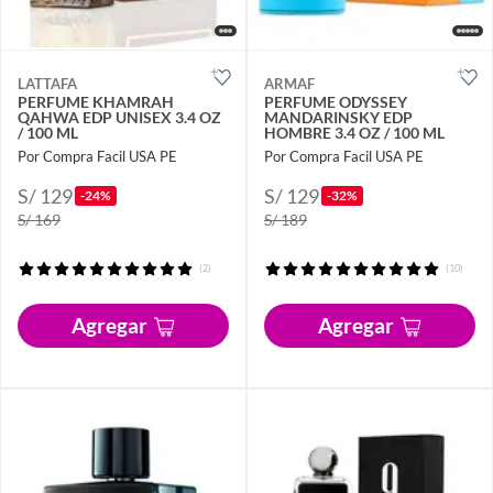
LATTAFA
ARMAF
PERFUME KHAMRAH
PERFUME ODYSSEY
QAHWA EDP UNISEX 3.4 OZ
MANDARINSKY EDP
/ 100 ML
HOMBRE 3.4 OZ / 100 ML
Por Compra Facil USA PE
Por Compra Facil USA PE
S/ 129
S/ 129
-24%
-32%
S/ 169
S/ 189
(2)
(10)
Agregar
Agregar