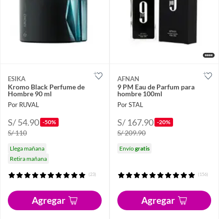
ESIKA
AFNAN
Kromo Black Perfume de
9 PM Eau de Parfum para
Hombre 90 ml
hombre 100ml
Por RUVAL
Por STAL
S/ 54.90
S/ 167.90
-50%
-20%
S/ 110
S/ 209.90
Llega mañana
Envío
gratis
Retira mañana
(23)
(156)
Agregar
Agregar