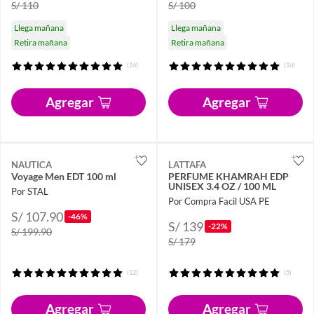
S/ 110
S/ 100
Llega mañana
Llega mañana
Retira mañana
Retira mañana
(16)
(16)
Agregar
Agregar
NAUTICA
LATTAFA
Voyage Men EDT 100 ml
PERFUME KHAMRAH EDP
UNISEX 3.4 OZ / 100 ML
Por STAL
Por Compra Facil USA PE
S/ 107.90
-46%
S/ 139
-22%
S/ 199.90
S/ 179
(12)
(5)
Agregar
Agregar