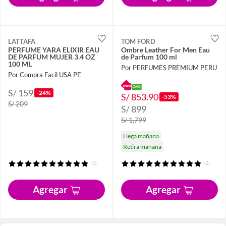
LATTAFA
TOM FORD
PERFUME YARA ELIXIR EAU
Ombre Leather For Men Eau
DE PARFUM MUJER 3.4 OZ
de Parfum 100 ml
100 ML
Por PERFUMES PREMIUM PERU
Por Compra Facil USA PE
S/ 159
-24%
S/ 853.90
-53%
S/ 209
S/ 899
S/ 1,799
Llega mañana
Retira mañana
(3)
(2)
Agregar
Agregar