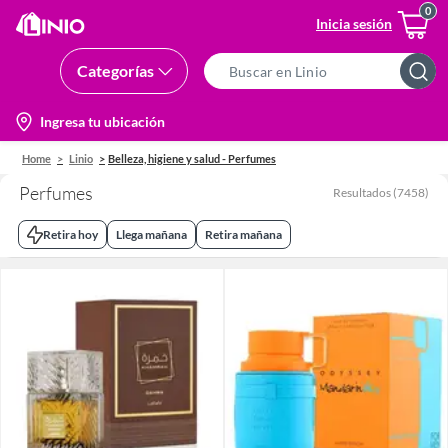
Inicia sesión
Categorías
Search
Bar
location-
Ingresa tu ubicación
icon
Home
Linio
Belleza, higiene y salud - Perfumes
Perfumes
Resultados
(
7458
)
Retira hoy
Llega mañana
Retira mañana