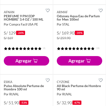
AFNAN
ARMAF
PERFUME 9 PM EDP
Odyssey Aqua Eau de Parfum
HOMBRE' 3.4 OZ / 100 ML
for Men 100ml
Por Compra Facil USA PE
Por STAL
S/ 129
S/ 169.90
-24%
-35%
S/ 169
S/ 259.90
(4)
(18)
Agregar
Agregar
ESIKA
CYZONE
Pulso Absolute Perfume de
All Black Perfume de Hombre
Hombre 100 ml
90 ml
Por RUVAL
Por RUVAL
S/ 51.90
S/ 32.90
-53%
-67%