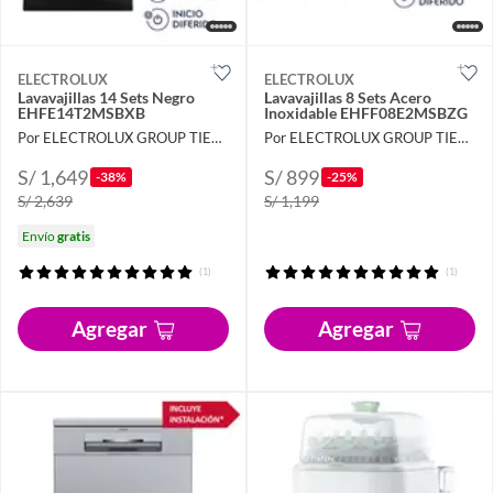
ELECTROLUX
ELECTROLUX
Lavavajillas 14 Sets Negro
Lavavajillas 8 Sets Acero
EHFE14T2MSBXB
Inoxidable EHFF08E2MSBZG
Por ELECTROLUX GROUP TIENDA OFICIAL
Por ELECTROLUX GROUP TIENDA OFICIAL
S/ 1,649
S/ 899
-38%
-25%
S/ 2,639
S/ 1,199
Envío
gratis
(1)
(1)
Agregar
Agregar