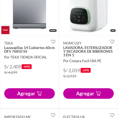
TEKA
MOMCOZY
Lavavajillas 14 Cubiertos 60cm
LAVADORA, ESTERILIZADOR
DFS 76850 SS
Y SECADORA DE BIBERONES
3 EN 1
Por TEKA TIENDA OFICIAL
Por Compra Facil USA PE
S/ 2,409
-44%
S/ 2,059
-29%
S/ 4,299
S/ 2,919
Agregar
Agregar
IMPORTADO MC
ELECTROLUX