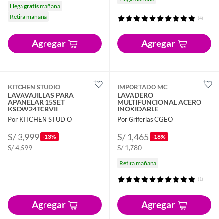
Llega
gratis
mañana
Retira mañana
(4)
Agregar
Agregar
KITCHEN STUDIO
IMPORTADO MC
LAVAVAJILLAS PARA
LAVADERO
APANELAR 15SET
MULTIFUNCIONAL ACERO
KSDW24TCBVII
INOXIDABLE
Por KITCHEN STUDIO
Por Griferias CGEO
S/ 3,999
S/ 1,465
-13%
-18%
S/ 4,599
S/ 1,780
Retira mañana
(1)
Agregar
Agregar