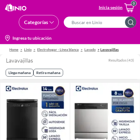
Inicia sesión
Categorías
Search
Bar
location-
Ingresa tu ubicación
icon
Home
Linio
Electrohogar - Línea blanca
Lavado
Lavavajillas
Lavavajillas
Resultados
(
43
)
Llega mañana
Retira mañana