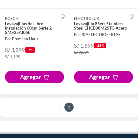
BOSCH
ELECTROLUX
Lavavajillas de Libre
Lavavajilla 8Sets Stainless
Instalación 60cm Serie 2
Steel EHCE08M2STG Acero
SMS25AI05E
Por J&AELECTROFERTAS
Por Premium Haus
S/ 1,599
-38%
S/ 3,899
-7%
S/ 2,599
S/ 4,199
Agregar
Agregar
1