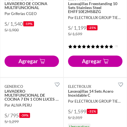
LAVADERO DE COCINA
Lavavajillas Freestanding 10
MULTIFUNCIONAL
Sets Stainless Steel
EHFF10E2MSBZG
Por Griferias CGEO
Por ELECTROLUX GROUP TIENDA OFICIAL
S/ 1,540
-19%
S/ 1,199
-25%
S/ 1,900
S/ 1,599
(1)
Agregar
Agregar
GENERICO
ELECTROLUX
LAVADERO
Lavavajillas 14 Sets Acero
MULTIFUNCIONAL DE
Inoxidable C
COCINA 7 EN 1 CON LUCES 7
Por ELECTROLUX GROUP TIENDA OFICIAL
TECLAS + MEZCLADORA
Por ALIVA PERU
S/ 1,599
-31%
S/ 795
-39%
S/ 2,319
S/ 1,299
Llega mañana