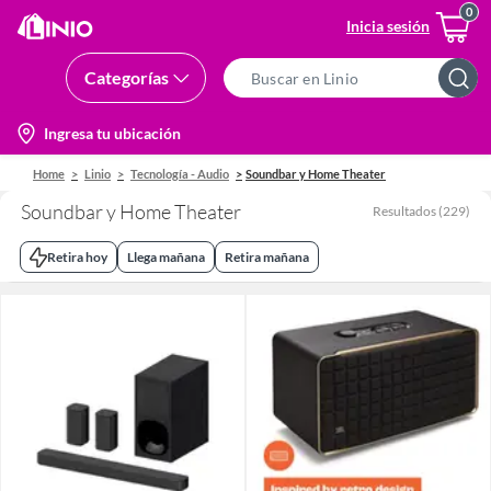
Inicia sesión
Categorías
Search
Bar
location-
Ingresa tu ubicación
icon
Home
Linio
Tecnología - Audio
Soundbar y Home Theater
Soundbar y Home Theater
Resultados
(
229
)
Retira hoy
Llega mañana
Retira mañana