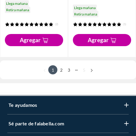
Llega mañana
Llega mañana
Retira mañana
Retira mañana
(2)
(1)
Agregar
Agregar
...
1
2
3
5
Te ayudamos
Sé parte de falabella.com