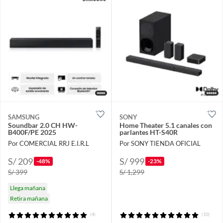
SAMSUNG
SONY
Soundbar 2.0 CH HW-
Home Theater 5.1 canales con
B400F/PE 2025
parlantes HT-S40R
Por COMERCIAL RRJ E.I.R.L
Por SONY TIENDA OFICIAL
S/ 209
S/ 999
-48%
-23%
S/ 399
S/ 1,299
Llega mañana
Retira mañana
(4)
(10)