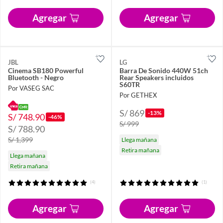
Agregar
Agregar
JBL
LG
Cinema SB180 Powerful
Barra De Sonido 440W 51ch
Bluetooth - Negro
Rear Speakers incluidos
S60TR
Por VASEG SAC
Por GETHEX
S/ 869
-13%
S/ 748.90
-46%
S/ 999
S/ 788.90
S/ 1,399
Llega mañana
Retira mañana
Llega mañana
Retira mañana
(4)
(1)
Agregar
Agregar