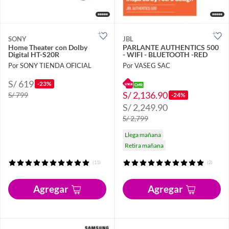
SONY
JBL
Home Theater con Dolby
PARLANTE AUTHENTICS 500
Digital HT-S20R
- WIFI - BLUETOOTH -RED
Por SONY TIENDA OFICIAL
Por VASEG SAC
S/ 619
-23%
S/ 2,136.90
S/ 799
-24%
S/ 2,249.90
S/ 2,799
Llega mañana
Retira mañana
(11)
(2)
Agregar
Agregar