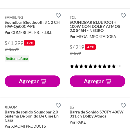
SAMSUNG
TCL
Soundbar Bluethooth 3 1 2 CH
SOUNDBAR BLUETOOTH
HW-Q600CP/PE
100W CON DOLBY ATMOS
2.0 S45H - NEGRO
Por COMERCIAL RRJ E.I.R.L
Por MEGA IMPORTADORA
S/ 1,299
-19%
S/ 219
-45%
S/ 1,599
S/ 399
Retira mañana
(4)
Agregar
Agregar
XIAOMI
LG
Barra de sonido Soundbar 2.0
Barra de Sonido S70TY 400W
Sistema De Sonido De Cine En
311 ch Dolby Atmos
Casa
Por PAKET
Por XIAOMI PRODUCTS