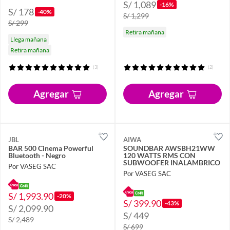
S/ 1,089
-16%
S/ 178
-40%
S/ 1,299
S/ 299
Retira mañana
Llega mañana
Retira mañana
(3)
(2)
Agregar
Agregar
JBL
AIWA
BAR 500 Cinema Powerful
SOUNDBAR AWSBH21WW
Bluetooth - Negro
120 WATTS RMS CON
SUBWOOFER INALAMBRICO
Por VASEG SAC
Por VASEG SAC
S/ 1,993.90
-20%
S/ 399.90
-43%
S/ 2,099.90
S/ 449
S/ 2,489
S/ 699