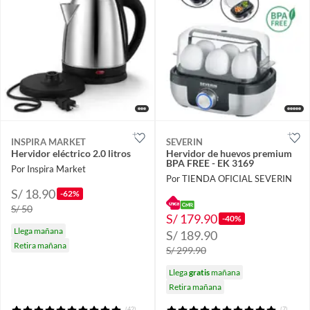
INSPIRA MARKET
SEVERIN
Hervidor eléctrico 2.0 litros
Hervidor de huevos premium
BPA FREE - EK 3169
Por Inspira Market
Por TIENDA OFICIAL SEVERIN
S/ 18.90
-62%
S/ 50
S/ 179.90
-40%
Llega mañana
S/ 189.90
Retira mañana
S/ 299.90
Llega
gratis
mañana
Retira mañana
(42)
(7)