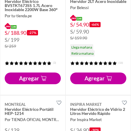
Hervidor Eléctrico
Hervidor 2LT Acero Inoxidable
BVSTKT673SS 1.7L Acero
Por Belessi
Inoxidable 2200W Base 360°
Por tu-tienda.pe
S/ 54.90
-66%
S/ 59.90
S/ 188.90
-27%
S/ 159.90
S/ 199
S/ 259
Llega mañana
Retira mañana
(3)
(16)
Agregar
Agregar
MONTREAL
INSPIRA MARKET
Hervidor Eléctrico Portátil
Hervidor Eléctrico de Vidrio 2
HEP-1214
Litros Hervido Rápido
Por TIENDA OFICIAL MONTREAL
Por Inspira Market
S/ 129
S/ 34.90
-30%