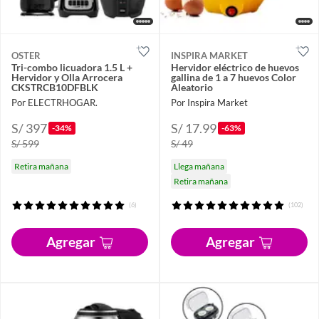
OSTER
INSPIRA MARKET
Tri-combo licuadora 1.5 L +
Hervidor eléctrico de huevos
Hervidor y Olla Arrocera
gallina de 1 a 7 huevos Color
CKSTRCB10DFBLK
Aleatorio
Por ELECTRHOGAR.
Por Inspira Market
S/ 397
S/ 17.99
-34%
-63%
S/ 599
S/ 49
Retira mañana
Llega mañana
Retira mañana
(6)
(102)
Agregar
Agregar