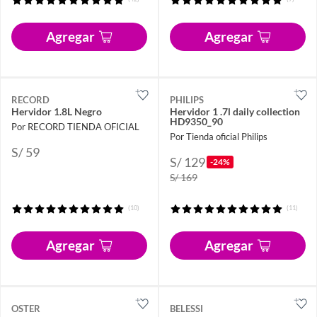
Agregar
Agregar
RECORD
PHILIPS
Hervidor 1.8L Negro
Hervidor 1 .7l daily collection
HD9350_90
Por RECORD TIENDA OFICIAL
Por Tienda oficial Philips
S/ 59
S/ 129
-24%
S/ 169
(10)
(11)
Agregar
Agregar
OSTER
BELESSI