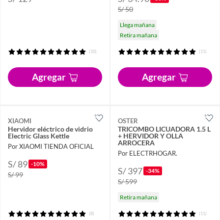
S/ 50
Llega mañana
Retira mañana
(10)
(11)
Agregar
Agregar
XIAOMI
OSTER
Hervidor eléctrico de vidrio
TRICOMBO LICUADORA 1.5 L
Electric Glass Kettle
+ HERVIDOR Y OLLA
ARROCERA
Por XIAOMI TIENDA OFICIAL
Por ELECTRHOGAR.
S/ 89
-10%
S/ 397
-34%
S/ 99
S/ 599
Retira mañana
(8)
(11)