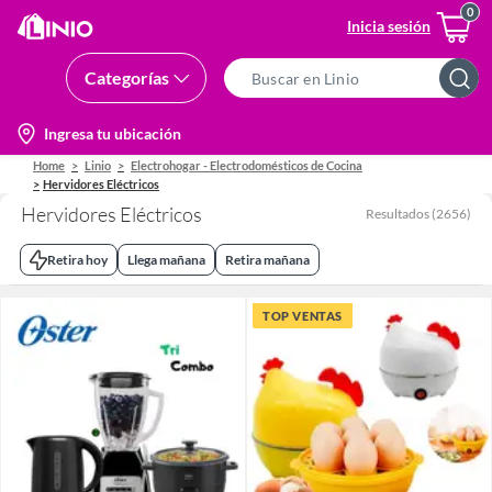
Inicia sesión
Categorías
Search
Bar
location-
Ingresa tu ubicación
icon
Home
Linio
Electrohogar - Electrodomésticos de Cocina
Hervidores Eléctricos
Hervidores Eléctricos
Resultados
(
2656
)
Retira hoy
Llega mañana
Retira mañana
TOP VENTAS