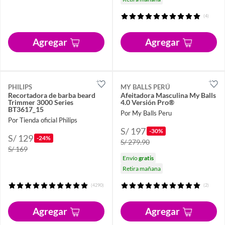
(4)
Agregar
Agregar
PHILIPS
MY BALLS PERÚ
Recortadora de barba beard
Afeitadora Masculina My Balls
Trimmer 3000 Series
4.0 Versión Pro®
BT3617_15
Por My Balls Peru
Por Tienda oficial Philips
S/ 197
-30%
S/ 129
-24%
S/ 279.90
S/ 169
Envío
gratis
Retira mañana
(4290)
(2)
Agregar
Agregar