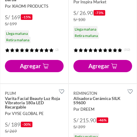
Por Inspira Market
Por XIAOMI PRODUCTS
S/ 26.90
-73%
S/ 169
-15%
S/ 100
S/ 199
Llega mañana
Llega mañana
Retira mañana
Retira mañana
(2)
(312)
Agregar
Agregar
PLUM
REMINGTON
Varita Facial Beauty Luz Roja
Alisadora Cerámica SILK
Vibratoria 180a LED
S9600
Recargable
Por DREEM
Por VYSE GLOBAL PE
S/ 215.90
-46%
S/ 189
-30%
S/ 399
S/ 269
Retira mañana