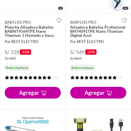
BABYLISS PRO
BABYLISS PRO
Plancha Alisadora Babyliss
Alisadora Babyliss Profesional
BABNT9564TPE Nano
BNT4091TPE Nano Titanium
Titanium 1 Húmedo y Seco.
Digital Azul
Por BEST ELECTRO
Por BEST ELECTRO
S/ 339
S/ 549
-51%
-37%
S/ 689
S/ 869
Retira mañana
Retira mañana
(12)
(11)
Agregar
Agregar