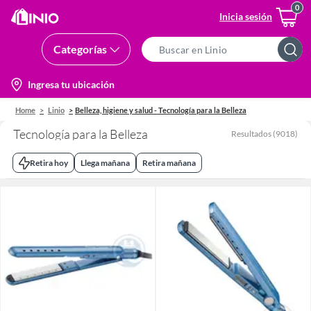
Inicia sesión
Categorías
Search
Bar
location-
Ingresa tu ubicación
icon
Home
Linio
Belleza, higiene y salud - Tecnología para la Belleza
Tecnología para la Belleza
Resultados
(
9018
)
Retira hoy
Llega mañana
Retira mañana