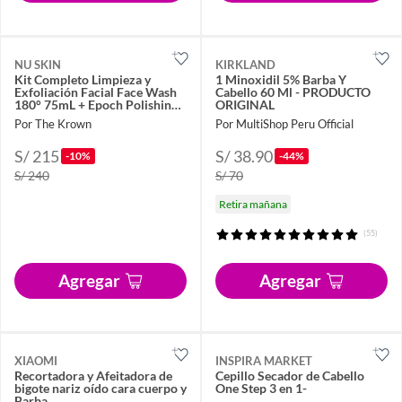
NU SKIN
KIRKLAND
Kit Completo Limpieza y
1 Minoxidil 5% Barba Y
Exfoliación Facial Face Wash
Cabello 60 Ml - PRODUCTO
180° 75mL + Epoch Polishing
ORIGINAL
Bar
Por The Krown
Por MultiShop Peru Official
S/ 215
S/ 38.90
-10%
-44%
S/ 240
S/ 70
Retira mañana
(55)
Agregar
Agregar
XIAOMI
INSPIRA MARKET
Recortadora y Afeitadora de
Cepillo Secador de Cabello
bigote nariz oído cara cuerpo y
One Step 3 en 1-
Barba