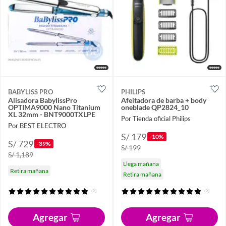
BABYLISS PRO
PHILIPS
Alisadora BabylissPro
Afeitadora de barba + body
OPTIMA9000 Nano Titanium
oneblade QP2824_10
XL 32mm - BNT9000TXLPE
Por Tienda oficial Philips
Por BEST ELECTRO
S/ 179
-10%
S/ 729
-39%
S/ 199
S/ 1,189
Llega mañana
Retira mañana
Retira mañana
(2)
(3)
Agregar
Agregar