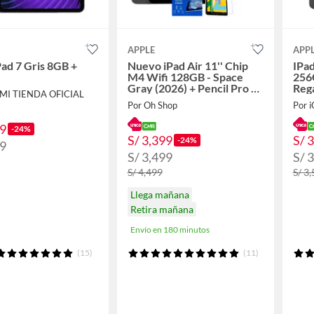
APPLE
APP
Pad 7 Gris 8GB +
Nuevo iPad Air 11'' Chip
IPad
M4 Wifi 128GB - Space
256
Gray (2026) + Pencil Pro +
Reg
OMI TIENDA OFICIAL
Regalo
Por Oh Shop
Por 
99
-24%
S/ 3,399
S/ 
-24%
99
S/ 3,499
S/ 
S/ 4,499
S/ 3
Llega mañana
Retira mañana
Envío en 180 minutos
(15)
(11)