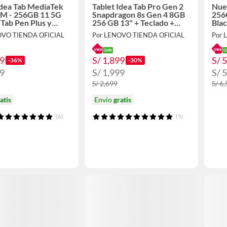
Idea Tab MediaTek
Tablet Idea Tab Pro Gen 2
Nue
M - 256GB 11 5G
Snapdragon 8s Gen 4 8GB
256
 Tab Pen Plus y
256 GB 13" + Teclado +
Blac
eclado Folio
Lapiz + Garantía ADP ONE
OVO TIENDA OFICIAL
Por LENOVO TIENDA OFICIAL
Por 
49
S/ 1,899
S/ 
-36%
-30%
99
S/ 1,999
S/ 
S/ 2,699
S/ 6
atis
Envío
gratis
(6)
(5)