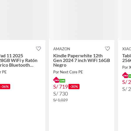
AMAZON
XIA
Pad 11 2025
Kindle Paperwhite 12th
Tabl
8GB WiFi y Ratón
Gen 2024 7 inch WiFi 16GB
256
rico Bluetooth
Negro
Por 
o & Lápiz-Rosa
r PE
Por Next Core PE
S/ 
S/ 719
-36%
-30%
S/ 
S/ 730
S/ 1,029