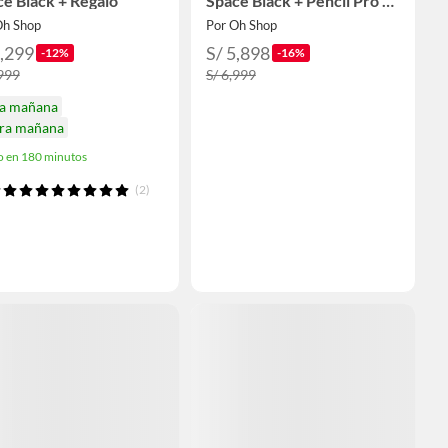
e Black + Regalo
Space Black + Pencil Pro +
Regalo
Oh Shop
Por Oh Shop
5,299
S/ 5,898
-12%
-16%
,999
S/ 6,999
ga mañana
ira mañana
o en 180 minutos
(2)