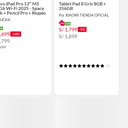
vo iPad Pro 13″ M5
Tablet Pad 8 Gris 8GB +
Gb Wi-Fi 2025 - Space
256GB
k + Pencil Pro + Regalo
Por XIAOMI TIENDA OFICIAL
LUCKA
S/ 1,799
-5%
5,699
-14%
S/ 1,899
5,799
,599
(6)