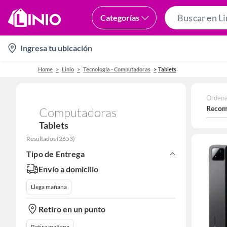
Categorías
location-
Ingresa tu ubicación
icon
Home
Linio
Tecnología - Computadoras
Tablets
Ordena
Recom
Computadoras
Tablets
Resultados
(
2653
)
Tipo de Entrega
Envío a domicilio
Llega mañana
Retiro en un punto
Retira mañana