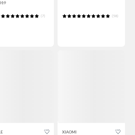
,019
(7)
(58)
LE
XIAOMI