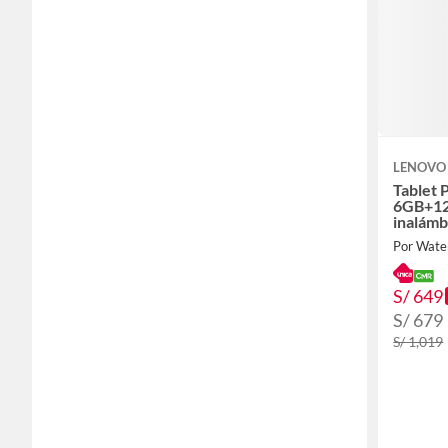
LENOVO
Tablet 
6GB+12
inalámb
&Teclad
Por Wate
S/ 649
S/ 679
S/ 1,019