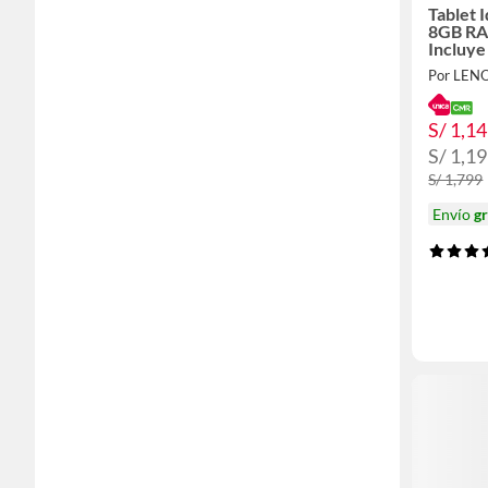
Tablet 
8GB RA
Incluye
Funda T
Por LEN
S/ 1,1
S/ 1,1
S/ 1,799
Envío
gr