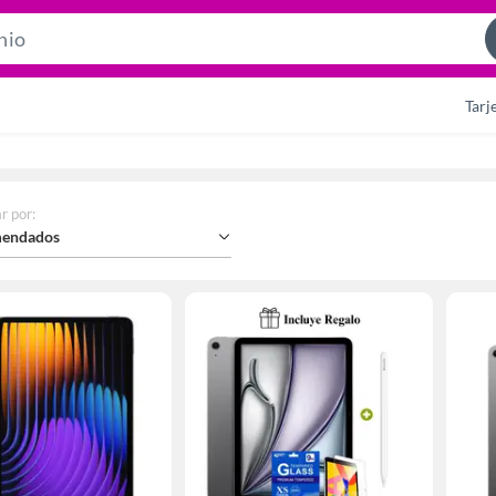
Search
Bar
Tarj
r por
:
endados