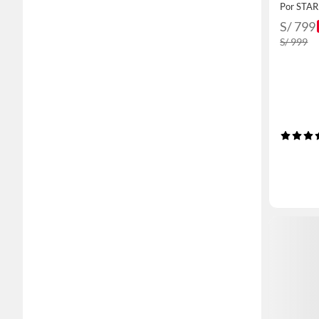
Por STA
S/ 799
S/ 999