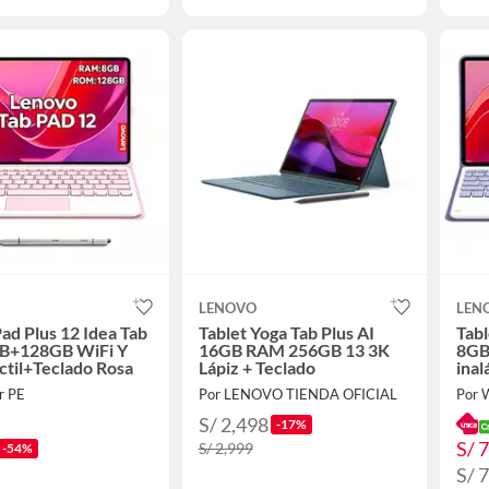
LENOVO
LEN
Pad Plus 12 Idea Tab
Tablet Yoga Tab Plus AI
Tabl
GB+128GB WiFi Y
16GB RAM 256GB 13 3K
8GB
áctil+Teclado Rosa
Lápiz + Teclado
inal
&Te
r PE
Por LENOVO TIENDA OFICIAL
Por 
S/ 2,498
-17%
S/ 
S/ 2,999
-54%
S/ 