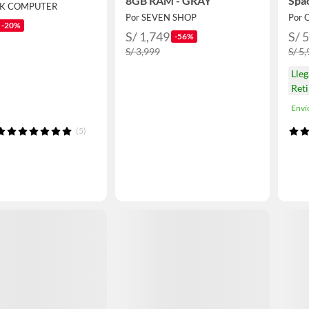
8GB RAM - GRAY
Spac
RK COMPUTER
Por SEVEN SHOP
Por 
-20%
S/ 1,749
S/ 
-56%
S/ 3,999
S/ 5
Lle
Ret
Enví
(5)