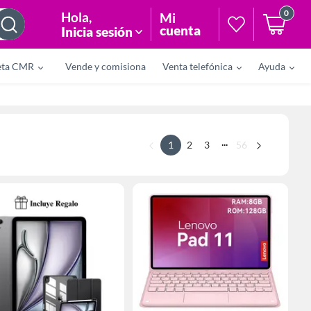
0
Hola
,
Mi
cuenta
Inicia sesión
eta CMR
Vende y comisiona
Venta telefónica
Ayuda
...
1
2
3
56