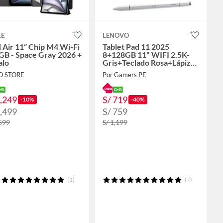
LE
LENOVO
 Air 11” Chip M4 Wi-Fi
Tablet Pad 11 2025
GB - Space Gray 2026 +
8+128GB 11" WIFI 2.5K-
alo
Gris+Teclado Rosa+Lápiz
táctil
iO STORE
Por Gamers PE
3,249
S/ 719
-10%
-40%
3,499
S/ 759
,599
S/ 1,199
(1)
(7)