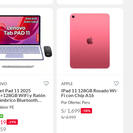
OVO
APPLE
et Pad 11 2025
IPad 11 128GB Rosado Wi-
+128GB WiFi y Ratón
Fi con Chip A16
ámbrico Bluetooth
Por Ofertec Peru
clado & Lápiz-Morado
Water PE
S/ 1,699
-58%
S/ 3,999
719
-29%
759