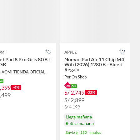
OMI
APPLE
et Pad 8 Pro Gris 8GB +
Nuevo iPad Air 11 Chip M4
GB
Wifi (2026) 128GB - Blue +
Regalo
XIAOMI TIENDA OFICIAL
Por Oh Shop
2,399
-4%
S/ 2,749
-35%
2,499
S/ 2,899
S/ 4,199
Llega mañana
Retira mañana
Envío en 180 minutos