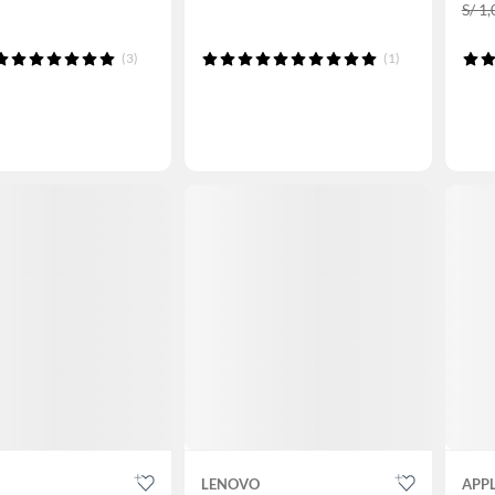
S/ 1
(3)
(1)
LENOVO
APP