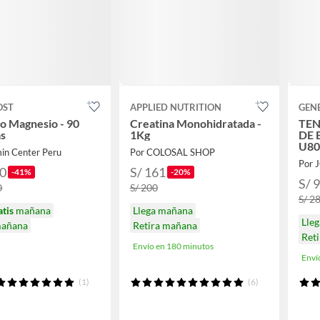
OST
APPLIED NUTRITION
GEN
to Magnesio - 90
Creatina Monohidratada -
TEN
as
1Kg
DE
U8
min Center Peru
Por COLOSAL SHOP
Por 
90
S/ 161
-41%
-20%
S/ 
0
S/ 200
S/ 2
atis
mañana
Llega mañana
Lle
mañana
Retira mañana
Ret
Envío en 180 minutos
Enví
(1)
(6)