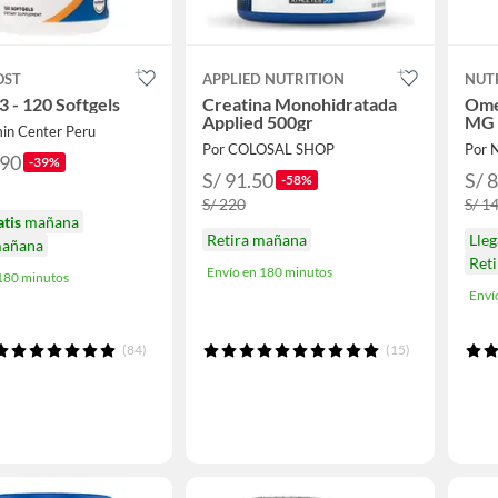
OST
APPLIED NUTRITION
NUT
 - 120 Softgels
Creatina Monohidratada
Ome
Applied 500gr
MG 
min Center Peru
Por COLOSAL SHOP
Por 
.90
-39%
S/ 91.50
S/ 
-58%
S/ 220
S/ 1
atis
mañana
Retira mañana
Lle
mañana
Ret
Envío en 180 minutos
 180 minutos
Enví
(84)
(15)