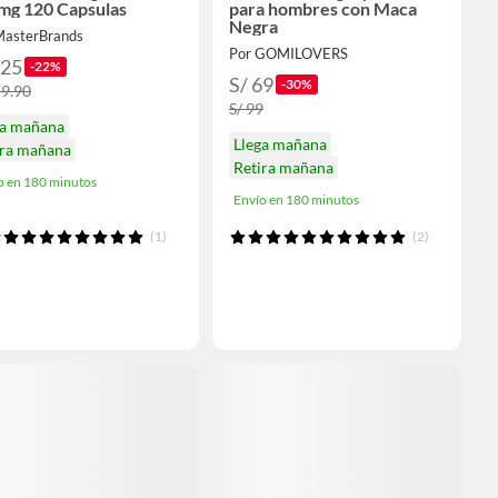
mg 120 Capsulas
para hombres con Maca
Negra
MasterBrands
Por GOMILOVERS
125
-22%
S/ 69
-30%
59.90
S/ 99
ga mañana
Llega mañana
ira mañana
Retira mañana
o en 180 minutos
Envío en 180 minutos
(1)
(2)