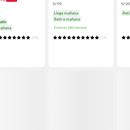
S/ 99
S/ 2
Llega mañana
Ret
Retira mañana
atis
mañana
Envío en 180 minutos
(14)
(19)