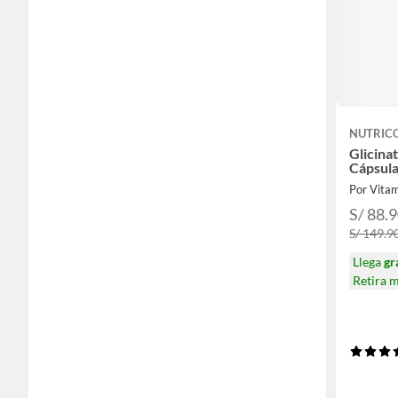
NUTRIC
Glicina
Cápsul
Por Vita
S/ 88.
S/ 149.9
Llega
gr
Retira 