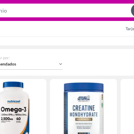
Search
Bar
Tarj
r por
:
endados