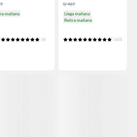
59
S/ 469
ira mañana
Llega mañana
Retira mañana
(8)
(263)