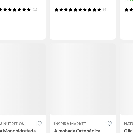
(1)
(4)
M NUTRITION
INSPIRA MARKET
NAT
na Monohidratada
Almohada Ortopédica
Glic