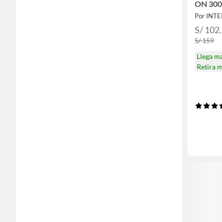
ON 300
Por INT
S/ 102
S/ 159
Llega m
Retira 