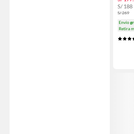
S/ 188
S/ 269
Envío
gr
Retira 