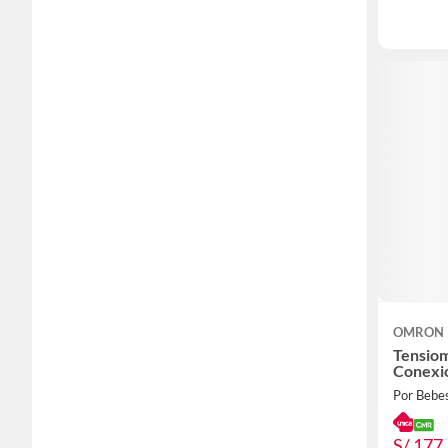
OMRON
Tensio
Conexi
Por Bebes
S/ 177