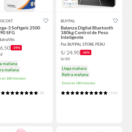
RICOST
BUYPAL
ga-3 Softgels 2500
Balanza Digital Bluetooth
90 SFG
180kg Control de Peso
Inteligente
NutraVits
Por BUYPAL STORE PERU
86.50
-39%
S/ 24.90
-36%
42
S/ 39
ga mañana
Llega mañana
ira mañana
Retira mañana
o en 180 minutos
Envío en 180 minutos
(8)
(165)