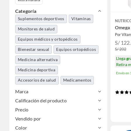
Categoría
Suplementos deportivos
Vitaminas
NUTRIC
Omega 3
Monitores de salud
Por Vita
Equipos médicos y ortopédicos
S/ 122
S/ 202
Bienestar sexual
Equipos ortopédicos
Llega
gr
Medicina alternativa
Retira 
Medicina deportiva
Envío en
Accesorios de salud
Medicamentos
Tests personales
Guateros
Marca
Calificación del producto
Precio
Vendido por
Color