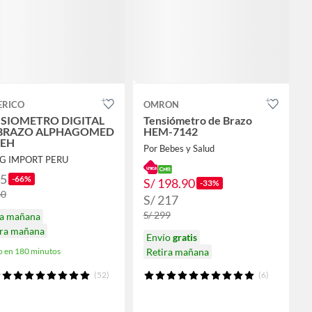
ERICO
OMRON
SIOMETRO DIGITAL
Tensiómetro de Brazo
 BRAZO ALPHAGOMED
HEM-7142
0EH
Por Bebes y Salud
JG IMPORT PERU
95
-66%
S/ 198.90
-33%
80
S/ 217
S/ 299
ga mañana
ira mañana
Envío
gratis
o en 180 minutos
Retira mañana
(52)
(6)