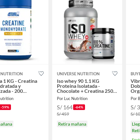
 NUTRITION
UNIVERSE NUTRITION
BUY
a 1 KG - Creatina
Iso whey 90 1.1 KG
Vibr
dratada y
Proteina Isolatada -
Dobl
zada - 200
Chocolate + Creatina 250
Org
os
G
utrition
Por Luc Nutrition
Por 
S/ 164
S/ 
-59%
-64%
S/ 459
S/ 1
mañana
Retira mañana
Lle
Ret
Enví