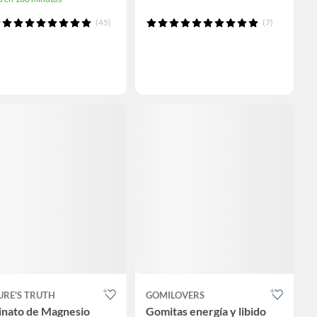
(45)
(7)
URE'S TRUTH
GOMILOVERS
inato de Magnesio
Gomitas energía y libido