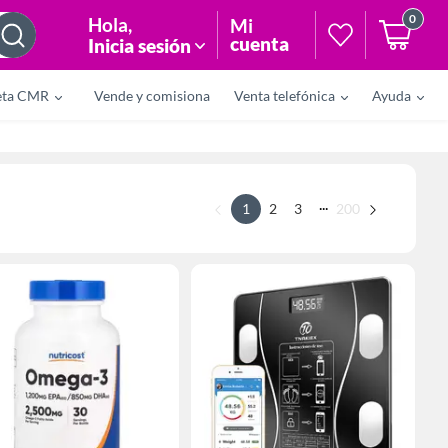
0
Hola
,
Mi
cuenta
Inicia sesión
eta CMR
Vende y comisiona
Venta telefónica
Ayuda
...
1
2
3
200