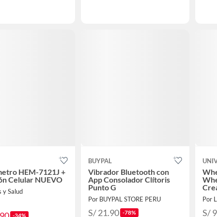
BUYPAL
UNI
metro HEM-7121J +
Vibrador Bluetooth con
Whe
ón Celular NUEVO
App Consolador Clítoris
Whe
Punto G
Cre
 y Salud
Por BUYPAL STORE PERU
Por L
S/ 21.90
S/ 
-78%
.90
-34%