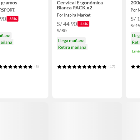
 gramos
Cervical Ergonómica
200
Blanca PACK x2
ERSPORT.
Por 
Por Inspira Market
.90
S/ 
-35%
S/ 44.90
-44%
S/ 1
S/ 80
añana
Lle
Llega mañana
mañana
Ret
Retira mañana
Enví
(8)
(17)