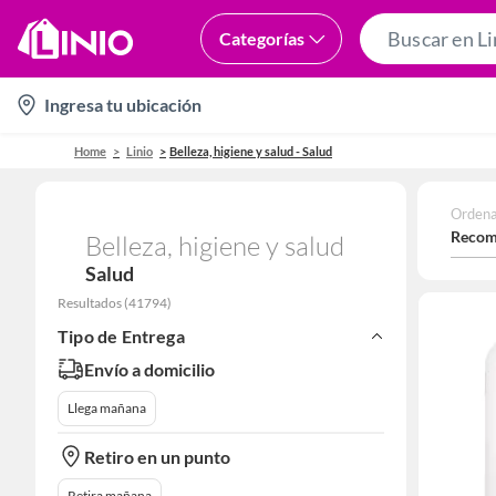
Categorías
location-
Ingresa tu ubicación
icon
Home
Linio
Belleza, higiene y salud - Salud
Ordena
Recom
Belleza, higiene y salud
Salud
Resultados
(
41794
)
Tipo de Entrega
Envío a domicilio
Llega mañana
Retiro en un punto
Retira mañana