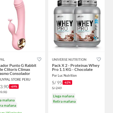
PAL
UNIVERSE NUTRITION
ador Punto G Rabbit
Pack X 2 - Proteinas Whey
e Clitoris Climax
Pro 1.1 KG - Chocolate
asmo Consolador
Por Luc Nutrition
BUYPAL STORE PERU
S/ 95
-62%
33.90
-69%
S/ 249
09.90
Llega mañana
ga mañana
Retira mañana
ira mañana
o en 180 minutos