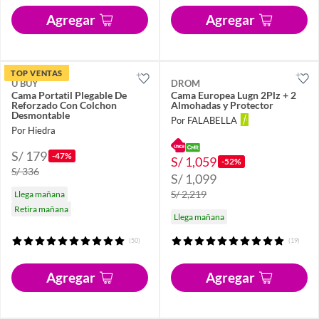
Agregar
Agregar
TOP VENTAS
U BUY
DROM
Cama Portatil Plegable De
Cama Europea Lugn 2Plz + 2
Reforzado Con Colchon
Almohadas y Protector
Desmontable
Por FALABELLA
Por Hiedra
S/ 179
-47%
S/ 1,059
-52%
S/ 336
S/ 1,099
S/ 2,219
Llega mañana
Retira mañana
Llega mañana
(50)
(19)
Agregar
Agregar