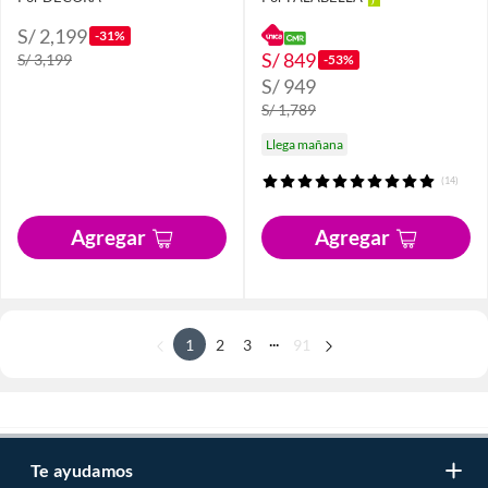
S/ 2,199
-31%
S/ 849
S/ 3,199
-53%
S/ 949
S/ 1,789
Llega mañana
(14)
Agregar
Agregar
...
1
2
3
91
Te ayudamos