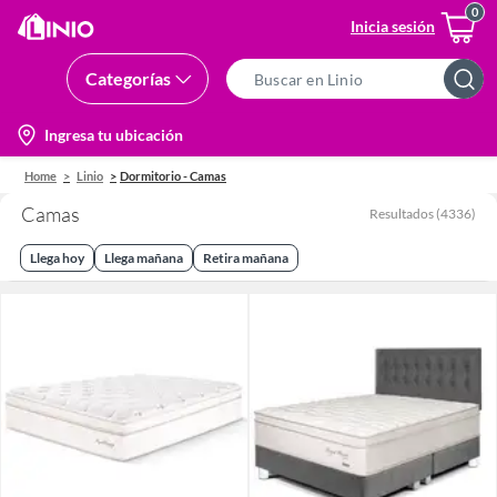
Inicia sesión
Categorías
Search
Bar
location-
Ingresa tu ubicación
icon
Home
Linio
Dormitorio - Camas
Camas
Resultados
(
4336
)
Llega hoy
Llega mañana
Retira mañana