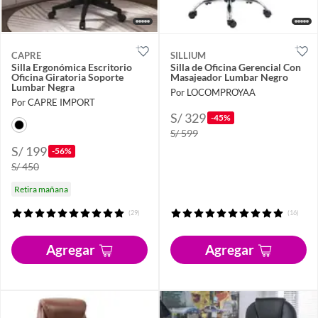
CAPRE
SILLIUM
Silla Ergonómica Escritorio
Silla de Oficina Gerencial Con
Oficina Giratoria Soporte
Masajeador Lumbar Negro
Lumbar Negra
Por LOCOMPROYAA
Por CAPRE IMPORT
S/ 329
-45%
S/ 599
S/ 199
-56%
S/ 450
Retira mañana
(29)
(16)
Agregar
Agregar