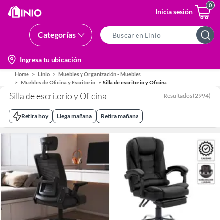
Inicia sesión
Categorías
Search
Bar
location-
Ingresa tu ubicación
icon
Home
Linio
Muebles y Organización - Muebles
Muebles de Oficina y Escritorio
Silla de escritorio y Oficina
Silla de escritorio y Oficina
Resultados
(
2994
)
Retira hoy
Llega mañana
Retira mañana