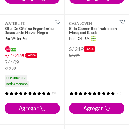
WATERLIFE
CASA JOVEN
Silla De Oficina Ergonómica
Silla Gamer Reclinable con
Basculante Nova- Negro
Masajead Black
Por WaterPro
Por TOTTUS
S/ 219
-45%
S/ 104.90
S/ 399
-65%
S/ 109
S/ 299
Llega mañana
Retira mañana
(28)
(60)
Agregar
Agregar