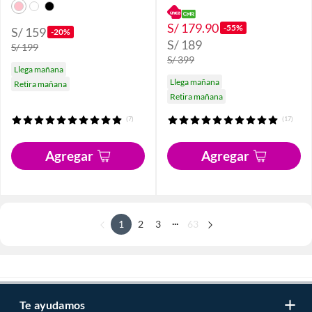
S/ 179.90
-55%
S/ 159
-20%
S/ 189
S/ 199
S/ 399
Llega mañana
Llega mañana
Retira mañana
Retira mañana
(7)
(17)
Agregar
Agregar
...
1
2
3
63
Te ayudamos