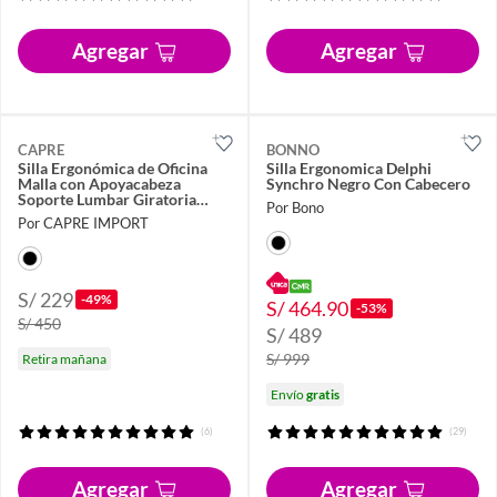
Agregar
Agregar
CAPRE
BONNO
Silla Ergonómica de Oficina
Silla Ergonomica Delphi
Malla con Apoyacabeza
Synchro Negro Con Cabecero
Soporte Lumbar Giratoria
Por Bono
Ajustable
Por CAPRE IMPORT
S/ 229
-49%
S/ 464.90
-53%
S/ 450
S/ 489
S/ 999
Retira mañana
Envío
gratis
(6)
(29)
Agregar
Agregar