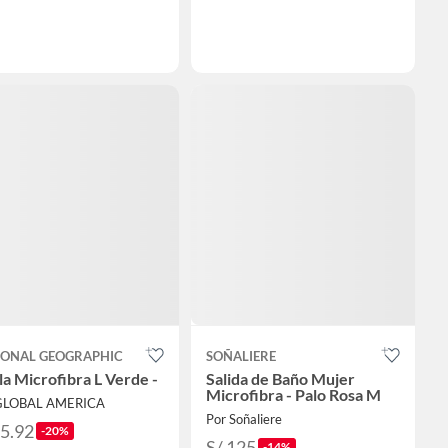
IONAL GEOGRAPHIC
SOÑALIERE
la Microfibra L Verde -
Salida de Baño Mujer
Microfibra - Palo Rosa M
GLOBAL AMERICA
Por Soñaliere
55.92
-20%
S/ 125
-14%