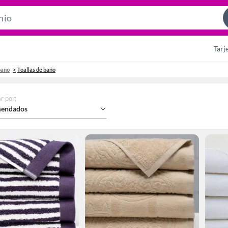
Search
Bar
Tarj
baño
Toallas de baño
r por
:
endados