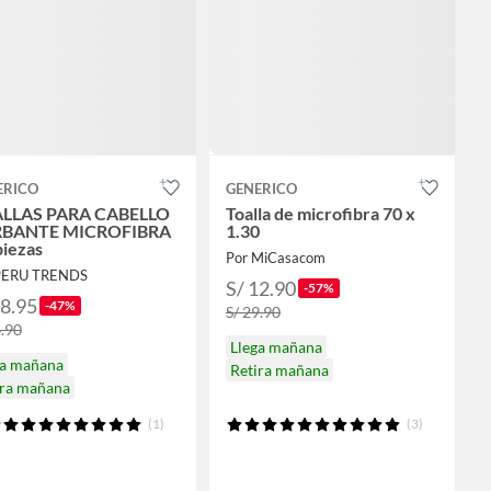
ERICO
GENERICO
LLAS PARA CABELLO
Toalla de microfibra 70 x
BANTE MICROFIBRA
1.30
piezas
Por MiCasacom
PERU TRENDS
S/ 12.90
-57%
28.95
-47%
S/ 29.90
4.90
Llega mañana
ga mañana
Retira mañana
ira mañana
(1)
(3)