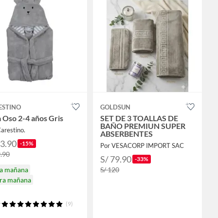
ESTINO
GOLDSUN
 Oso 2-4 años Gris
SET DE 3 TOALLAS DE
BAÑO PREMIUN SUPER
arestino.
ABSERBENTES
33.90
-15%
Por VESACORP IMPORT SAC
9.90
S/ 79.90
-33%
ga mañana
S/ 120
ira mañana
(9)