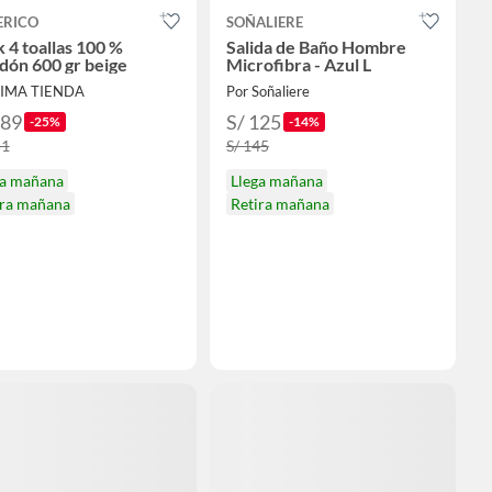
ERICO
SOÑALIERE
 4 toallas 100 %
Salida de Baño Hombre
dón 600 gr beige
Microfibra - Azul L
LIMA TIENDA
Por Soñaliere
189
S/ 125
-25%
-14%
51
S/ 145
ga mañana
Llega mañana
ira mañana
Retira mañana