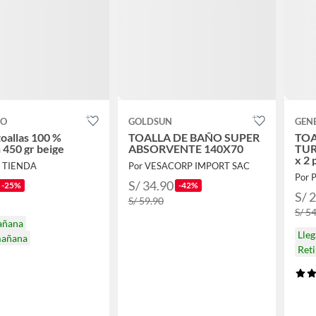
CO
GOLDSUN
GEN
toallas 100 %
TOALLA DE BAÑO SUPER
TOA
 450 gr beige
ABSORVENTE 140X70
TUR
x 2 
A TIENDA
Por VESACORP IMPORT SAC
Por 
S/ 34.90
-25%
-42%
S/ 
S/ 59.90
S/ 5
añana
Lle
mañana
Ret