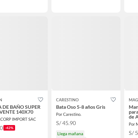
N
CARESTINO
MAG
A DE BAÑO SUPER
Bata Oso 5-8 años Gris
Man
VENTE 140X70
para
Por Carestino.
de 
ACORP IMPORT SAC
S/ 45.90
Por 
90
-42%
S/ 
Llega mañana