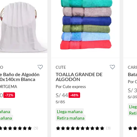
CO
CUTE
CAR
de Baño de Algodón
TOALLA GRANDE DE
Bata
70x140cm Blanca
ALGODÓN
Por C
PORTGEMA
Por Cute express
S/ 
90
S/ 44
-72%
-48%
S/ 3
S/ 85
Lle
añana
Llega mañana
Ret
mañana
Retira mañana
(5)
(3)