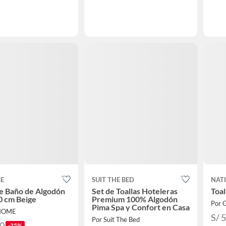
ME
SUIT THE BED
NAT
de Baño de Algodón
Set de Toallas Hoteleras
Toal
0 cm Beige
Premium 100% Algodón
Por 
Pima Spa y Confort en Casa
 HOME
S/ 
Por Suit The Bed
90
-25%