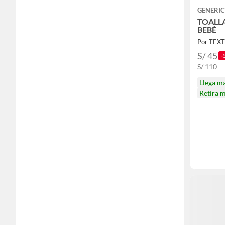
GENERI
TOALL
BEBÉ
Por TEX
S/ 45
-
S/ 110
Llega m
Retira 