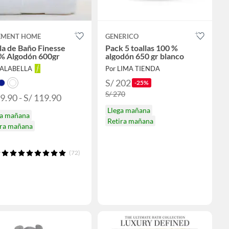
EMENT HOME
GENERICO
la de Baño Finesse
Pack 5 toallas 100 %
% Algodón 600gr
algodón 650 gr blanco
FALABELLA
Por LIMA TIENDA
S/ 202
-25%
S/ 270
9.90 - S/ 119.90
Llega mañana
ga mañana
Retira mañana
ira mañana
(72)