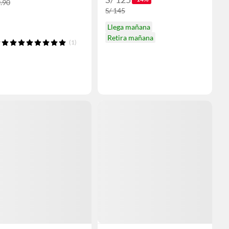
9.90
S/ 145
Llega mañana
Retira mañana
(1)