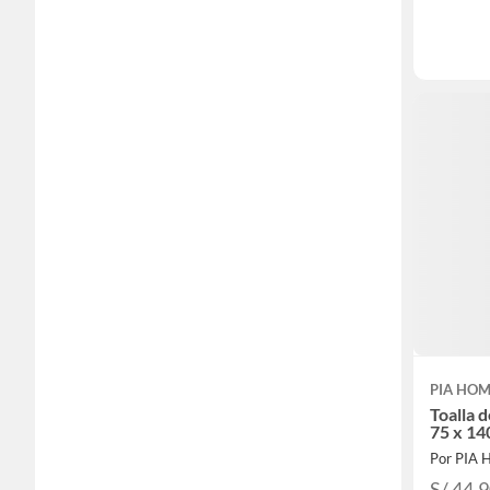
PIA HO
Toalla 
75 x 14
Por PIA
S/ 44.