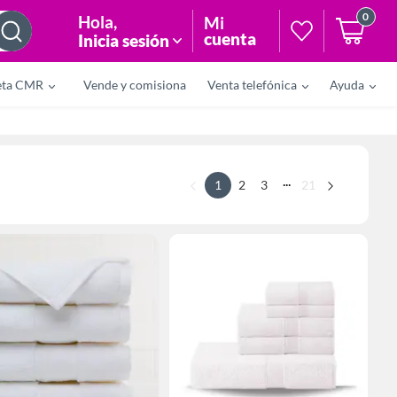
0
Hola
,
Mi
cuenta
Inicia sesión
eta CMR
Vende y comisiona
Venta telefónica
Ayuda
...
1
2
3
21