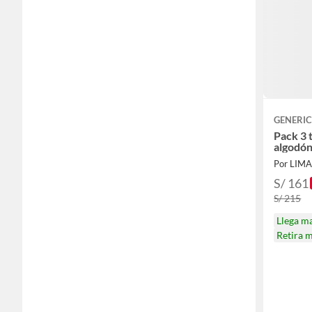
GENERI
Pack 3 
algodón
Por LIM
S/ 161
S/ 215
Llega m
Retira 