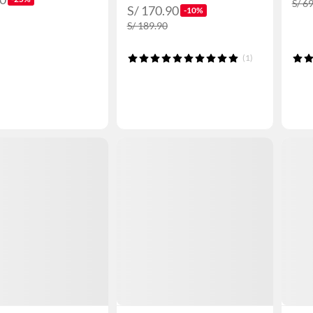
S/ 6
S/ 170.90
-10%
S/ 189.90
(1)