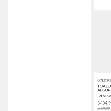
GOLDSU
TOALL
ABSOR
Por VES
S/ 34.
S/ 59.90