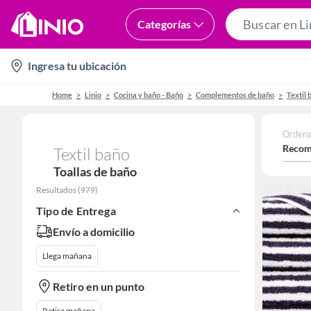
Categorías
location-
Ingresa tu ubicación
icon
Home
Linio
Cocina y baño - Baño
Complementos de baño
Textil 
Ordena
Recom
Textil baño
Toallas de baño
Resultados
(
979
)
Tipo de Entrega
Envío a domicilio
Llega mañana
Retiro en un punto
Retira mañana