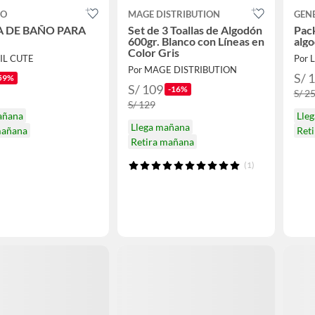
CO
MAGE DISTRIBUTION
GEN
A DE BAÑO PARA
Set de 3 Toallas de Algodón
Pack
600gr. Blanco con Líneas en
algo
Color Gris
TIL CUTE
Por 
Por MAGE DISTRIBUTION
S/ 
59%
S/ 109
-16%
S/ 2
S/ 129
añana
Lle
Llega mañana
mañana
Ret
Retira mañana
(1)