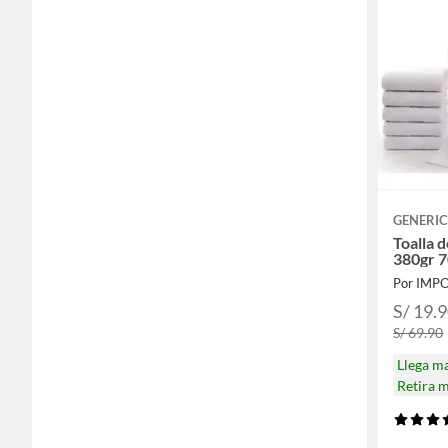
GENERI
Toalla 
380gr 
Por IM
S/ 19.
S/ 69.90
Llega m
Retira 