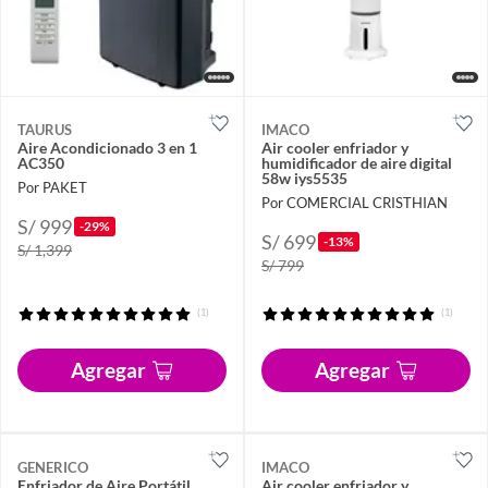
TAURUS
IMACO
Aire Acondicionado 3 en 1
Air cooler enfriador y
AC350
humidificador de aire digital
58w iys5535
Por PAKET
Por COMERCIAL CRISTHIAN
S/ 999
-29%
S/ 699
-13%
S/ 1,399
S/ 799
(1)
(1)
Agregar
Agregar
GENERICO
IMACO
Enfriador de Aire Portátil
Air cooler enfriador y