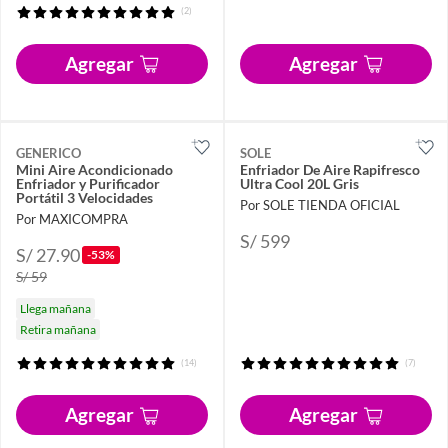
(2)
Agregar
Agregar
GENERICO
SOLE
Mini Aire Acondicionado
Enfriador De Aire Rapifresco
Enfriador y Purificador
Ultra Cool 20L Gris
Portátil 3 Velocidades
Por SOLE TIENDA OFICIAL
Por MAXICOMPRA
S/ 599
S/ 27.90
-53%
S/ 59
Llega mañana
Retira mañana
(14)
(7)
Agregar
Agregar