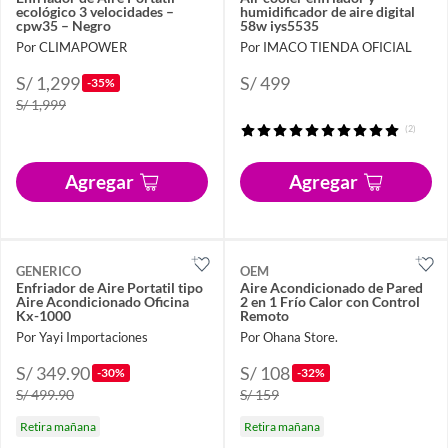
ecológico 3 velocidades –
humidificador de aire digital
cpw35 – Negro
58w iys5535
Por CLIMAPOWER
Por IMACO TIENDA OFICIAL
S/ 1,299
S/ 499
-35%
S/ 1,999
(2)
Agregar
Agregar
GENERICO
OEM
Enfriador de Aire Portatil tipo
Aire Acondicionado de Pared
Aire Acondicionado Oficina
2 en 1 Frío Calor con Control
Kx-1000
Remoto
Por Yayi Importaciones
Por Ohana Store.
S/ 349.90
S/ 108
-30%
-32%
S/ 499.90
S/ 159
Retira mañana
Retira mañana