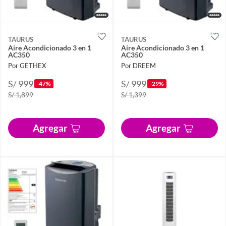
TAURUS
TAURUS
Aire Acondicionado 3 en 1
Aire Acondicionado 3 en 1
AC350
AC350
Por GETHEX
Por DREEM
S/ 999
S/ 999
-47%
-29%
S/ 1,899
S/ 1,399
Agregar
Agregar