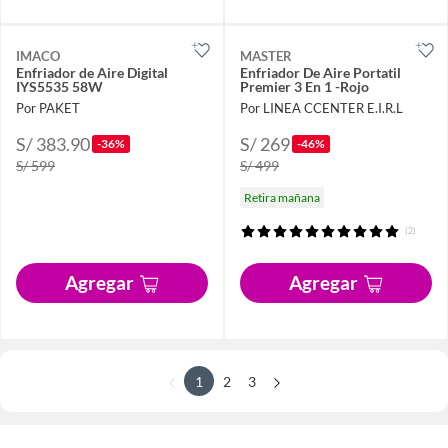
IMACO
MASTER
Enfriador de Aire Digital
Enfriador De Aire Portatil
IYS5535 58W
Premier 3 En 1 -Rojo
Por PAKET
Por LINEA CCENTER E.I.R.L
S/ 383.90
S/ 269
-36%
-46%
S/ 599
S/ 499
Retira mañana
(2)
Agregar
Agregar
1
2
3