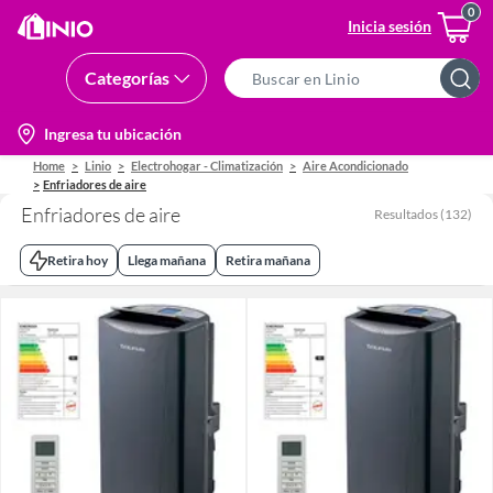
Inicia sesión
Categorías
Search
Bar
location-
Ingresa tu ubicación
icon
Home
Linio
Electrohogar - Climatización
Aire Acondicionado
Enfriadores de aire
Enfriadores de aire
Resultados
(
132
)
Retira hoy
Llega mañana
Retira mañana