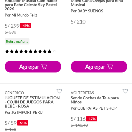
Andador Musical Caminador
Móvil Cuna Ovejas para niña
para Bebe Celeste Sky Pastel
Musical
2026
Por BABY SUENOS
Por Mi Mundo Feliz
S/ 210
S/ 299
-49%
S/ 590
Retira mañana
(1)
Agregar
Agregar
GENERICO
VOLTERETAS
JUGUETE DE ESTIMULACIÓN
Set de Coches de Tela para
- COJIN DE JUEGOS PARA
Niños
BEBÉ - ROSA
Por QUÉ PATAS PET SHOP
Por JG IMPORT PERU
S/ 116
-17%
S/ 59
-61%
S/ 140.40
S/ 150