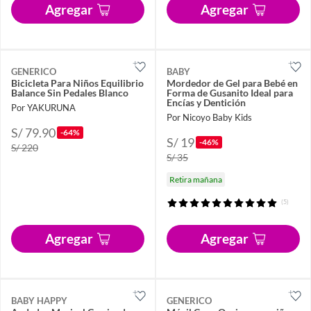
Agregar
Agregar
GENERICO
BABY
Bicicleta Para Niños Equilibrio
Mordedor de Gel para Bebé en
Balance Sin Pedales Blanco
Forma de Gusanito Ideal para
Encías y Dentición
Por YAKURUNA
Por Nicoyo Baby Kids
S/ 79.90
-64%
S/ 19
-46%
S/ 220
S/ 35
Retira mañana
(5)
Agregar
Agregar
BABY HAPPY
GENERICO