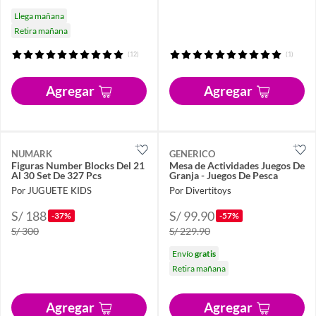
Llega mañana
Retira mañana
(12)
(1)
Agregar
Agregar
NUMARK
GENERICO
Figuras Number Blocks Del 21
Mesa de Actividades Juegos De
Al 30 Set De 327 Pcs
Granja - Juegos De Pesca
Por JUGUETE KIDS
Por Divertitoys
S/ 188
S/ 99.90
-37%
-57%
S/ 300
S/ 229.90
Envío
gratis
Retira mañana
Agregar
Agregar