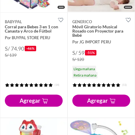
BABYPAL
GENERICO
Corral para Bebes 3 en 1 con
Móvil Giratorio Musical
Canasta y Arco de Fútbol
Rosado con Proyector para
Bebé
Por BUYPAL STORE PERU
Por JG IMPORT PERU
S/ 74.90
-46%
S/ 59
-51%
S/ 139
S/ 120
Llega mañana
Retira mañana
(14)
(11)
Agregar
Agregar