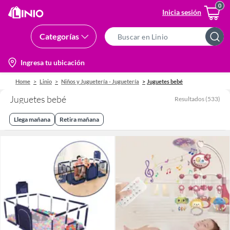
Inicia sesión
Categorías
Search
Bar
location-
Ingresa tu ubicación
icon
Home
Linio
Niños y Juguetería - Juguetería
Juguetes bebé
Juguetes bebé
Resultados
(
533
)
Llega mañana
Retira mañana