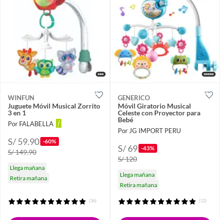
WINFUN
GENERICO
Juguete Móvil Musical Zorrito
Móvil Giratorio Musical
3 en 1
Celeste con Proyector para
Bebé
Por FALABELLA
Por JG IMPORT PERU
S/ 59.90
-60%
S/ 69
-43%
S/ 149.90
S/ 120
Llega mañana
Llega mañana
Retira mañana
Retira mañana
(36)
(12)