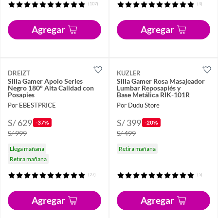
(107)
(4)
Agregar
Agregar
DREIZT
KUZLER
Silla Gamer Apolo Series
Silla Gamer Rosa Masajeador
Negro 180° Alta Calidad con
Lumbar Reposapiés y
Posapies
Base Metálica RIK-101R
Por EBESTPRICE
Por Dudu Store
S/ 629
S/ 399
-37%
-20%
S/ 999
S/ 499
Llega mañana
Retira mañana
Retira mañana
(27)
(5)
Agregar
Agregar