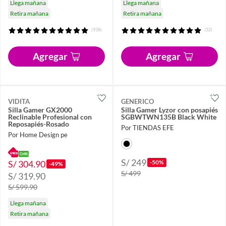
Llega mañana
Llega mañana
Retira mañana
Retira mañana
(938)
(32)
Agregar
Agregar
VIDITA
GENERICO
Silla Gamer GX2000
Silla Gamer Lyzor con posapiés
Reclinable Profesional con
SGBWTWN135B Black White
Reposapiés-Rosado
Por TIENDAS EFE
Por Home Design pe
S/ 249
S/ 304.90
-50%
-49%
S/ 499
S/ 319.90
S/ 599.90
Llega mañana
Retira mañana