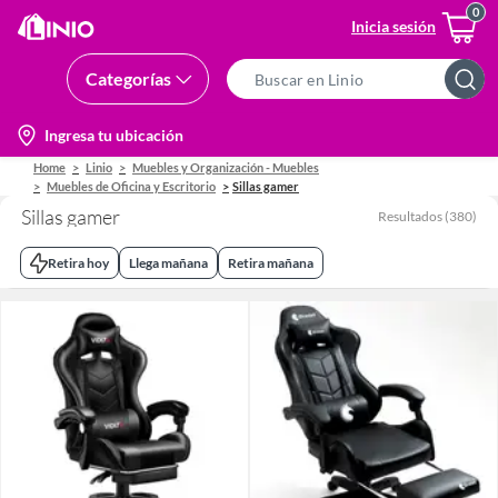
Inicia sesión
Categorías
Search
Bar
location-
Ingresa tu ubicación
icon
Home
Linio
Muebles y Organización - Muebles
Muebles de Oficina y Escritorio
Sillas gamer
Sillas gamer
Resultados
(
380
)
Retira hoy
Llega mañana
Retira mañana