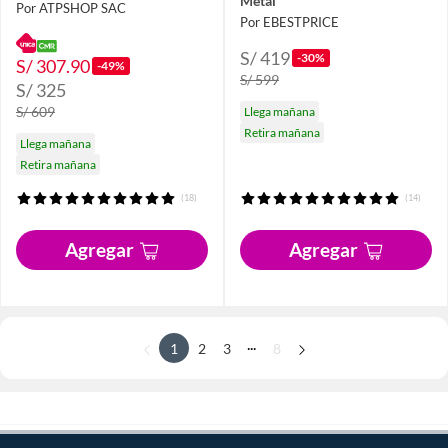
Metal
Por ATPSHOP SAC
Por EBESTPRICE
S/ 419
-30%
S/ 307.90
-49%
S/ 599
S/ 325
S/ 609
Llega mañana
Retira mañana
Llega mañana
Retira mañana
(18)
(14)
Agregar
Agregar
...
1
2
3
8