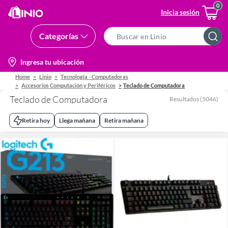
Inicia sesión
Categorías
Search
Bar
location-
Ingresa tu ubicación
icon
Home
Linio
Tecnología - Computadoras
Accesorios Computación y Periféricos
Teclado de Computadora
Teclado de Computadora
Resultados
(
5046
)
Retira hoy
Llega mañana
Retira mañana