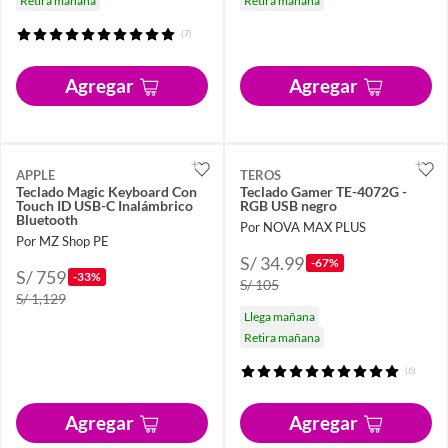
Retira mañana
Retira mañana
(7)
Agregar
Agregar
APPLE
TEROS
Teclado Magic Keyboard Con
Teclado Gamer TE-4072G -
Touch ID USB-C Inalámbrico
RGB USB negro
Bluetooth
Por NOVA MAX PLUS
Por MZ Shop PE
S/ 34.99
-67%
S/ 759
-33%
S/ 105
S/ 1,129
Llega mañana
Retira mañana
(6)
Agregar
Agregar