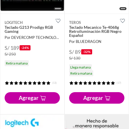
LOGITECH
TEROS
Teclado G213 Prodigy RGB
Teclado Mecanico Te-4068g
Gaming
Retroiluminación RGB Negro
Español
Por DEVERCOMP TECHNOLOGY
Por BLUEDRAGON
S/ 189
-24%
S/ 89
-32%
S/ 250
S/ 130
Retira mañana
Llega mañana
Retira mañana
(13)
(17)
Agregar
Agregar