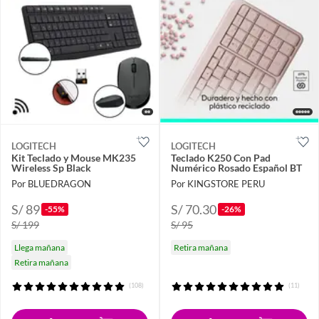
LOGITECH
LOGITECH
Kit Teclado y Mouse MK235
Teclado K250 Con Pad
Wireless Sp Black
Numérico Rosado Español BT
Por BLUEDRAGON
Por KINGSTORE PERU
S/ 89
S/ 70.30
-55%
-26%
S/ 199
S/ 95
Llega mañana
Retira mañana
Retira mañana
(108)
(11)