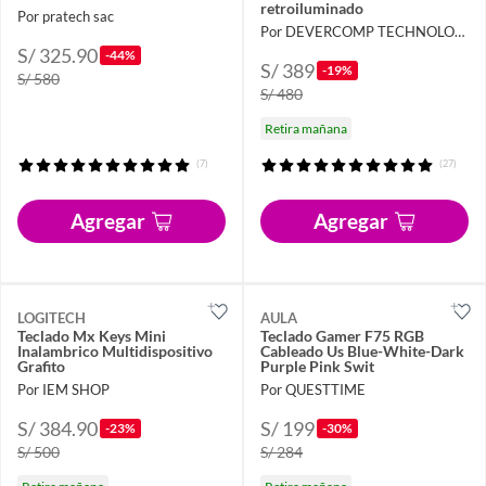
retroiluminado
Por pratech sac
Por DEVERCOMP TECHNOLOGY
S/ 325.90
-44%
S/ 389
-19%
S/ 580
S/ 480
Retira mañana
(7)
(27)
Agregar
Agregar
LOGITECH
AULA
Teclado Mx Keys Mini
Teclado Gamer F75 RGB
Inalambrico Multidispositivo
Cableado Us Blue-White-Dark
Grafito
Purple Pink Swit
Por IEM SHOP
Por QUESTTIME
S/ 384.90
S/ 199
-23%
-30%
S/ 500
S/ 284