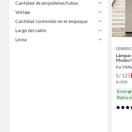
Cantidad de ampolletas/tubos
Voltaje
Cantidad contenido en el empaque
Largo del cable
Línea
GENERI
Lámpara
Modern
Por FIM
S/ 125
S/ 250
Envío
gr
Retira 