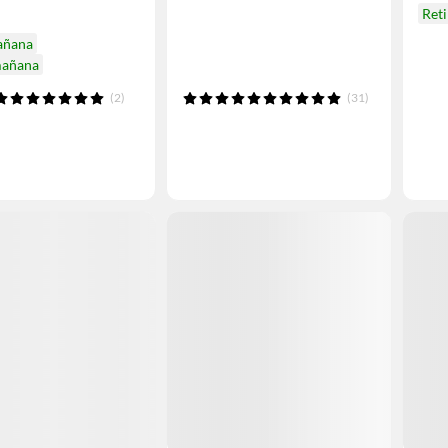
Ret
añana
mañana
(2)
(31)