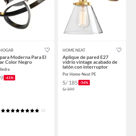
HOGAR
HOME NEAT
para Moderna Para El
Aplique de pared E27
ar Color Negro
vidrio vintage acabado de
latón con interruptor
Hiedra
Por Home-Neat PE
39
-61%
S/ 185
-54%
9
S/ 399
(2)