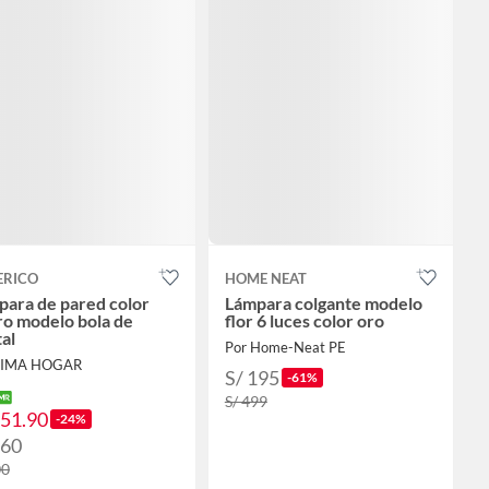
ERICO
HOME NEAT
para de pared color
Lámpara colgante modelo
ro modelo bola de
flor 6 luces color oro
tal
Por Home-Neat PE
FIMA HOGAR
S/ 195
-61%
S/ 499
151.90
-24%
160
00