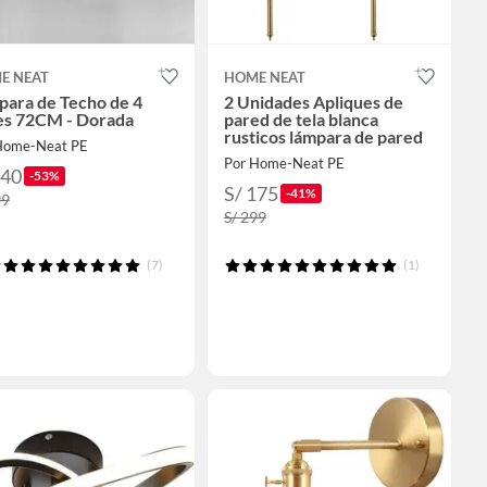
E NEAT
HOME NEAT
para de Techo de 4
2 Unidades Apliques de
es 72CM - Dorada
pared de tela blanca
rusticos lámpara de pared
Home-Neat PE
Por Home-Neat PE
140
-53%
S/ 175
-41%
99
S/ 299
(7)
(1)