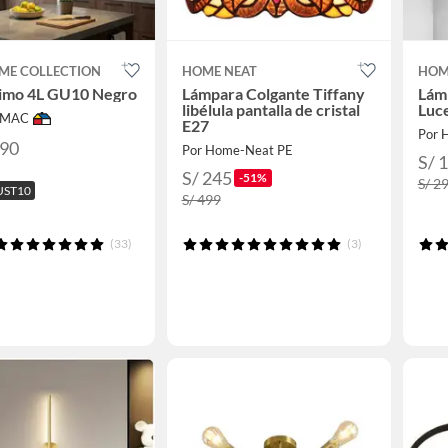
ME COLLECTION
HOME NEAT
HOM
Timo 4L GU10 Negro
Lámpara Colgante Tiffany
Lám
libélula pantalla de cristal
Luc
IMAC
E27
Por 
.90
Por Home-Neat PE
S/ 
S/ 245
-51%
S/ 2
UST10
S/ 499
(33)
(3)