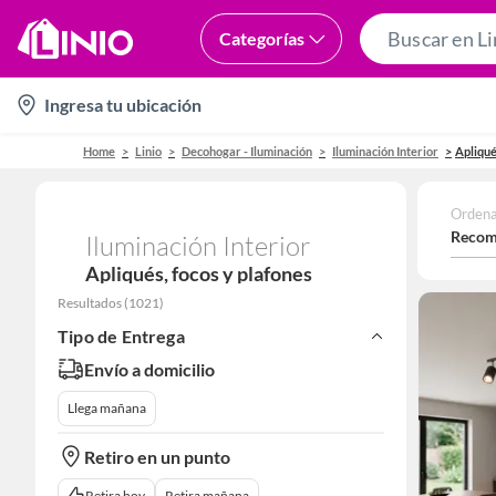
Categorías
location-
Ingresa tu ubicación
icon
Home
Linio
Decohogar - Iluminación
Iluminación Interior
Apliqué
Ordena
Recom
Iluminación Interior
Apliqués, focos y plafones
Resultados
(
1021
)
Tipo de Entrega
Envío a domicilio
Llega mañana
Retiro en un punto
Retira hoy
Retira mañana