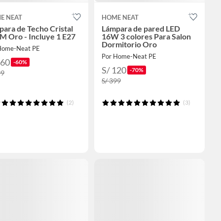
E NEAT
HOME NEAT
ara de Techo Cristal
Lámpara de pared LED
M Oro - Incluye 1 E27
16W 3 colores Para Salon
Dormitorio Oro
Home-Neat PE
Por Home-Neat PE
160
-60%
S/ 120
-70%
99
S/ 399
(2)
(3)