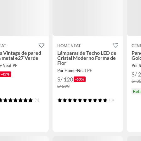
EAT
HOME NEAT
GEN
s Vintage de pared
Lámparas de Techo LED de
Pane
 metal e27 Verde
Cristal Moderno Forma de
Gol
Flor
e-Neat PE
Por S
Por Home-Neat PE
S/ 
-45%
S/ 120
-60%
S/ 3
S/ 299
Ret
(1)
(3)