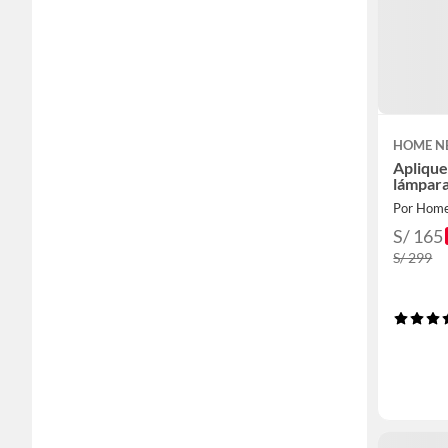
HOME N
Aplique
lámpara
Por Hom
S/ 165
S/ 299