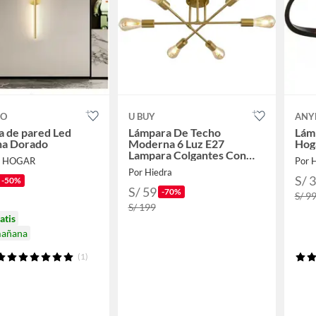
CO
U BUY
ANY
 de pared Led
Lámpara De Techo
Lám
a Dorado
Moderna 6 Luz E27
Hog
Lampara Colgantes Con
A HOGAR
Por 
Diy
Por Hiedra
S/ 
-50%
S/ 59
-70%
S/ 9
S/ 199
atis
mañana
(1)