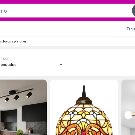
Search
Bar
Tarj
s, focos y plafones
r por
:
endados