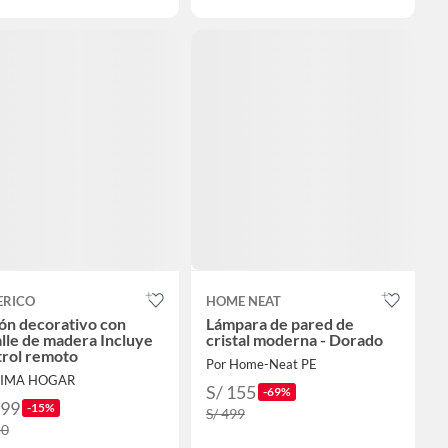
ERICO
HOME NEAT
ón decorativo con
Lámpara de pared de
lle de madera Incluye
cristal moderna - Dorado
trol remoto
Por Home-Neat PE
FIMA HOGAR
S/ 155
-69%
299
-15%
S/ 499
50