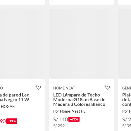
CO
HOME NEAT
GEN
 de pared Led
LED Lámpara de Techo
Plaf
a Negro 11 W
Moderna Ø18cm Base de
deta
Madera 3 Colores Blanco
con
A HOGAR
Por Home-Neat PE
Por 
S/ 110
S/ 
-63%
.90
-38%
S/ 299
S/ 3