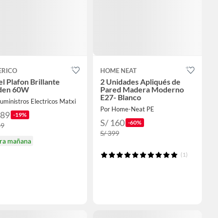
ERICO
HOME NEAT
l Plafon Brillante
2 Unidades Apliqués de
den 60W
Pared Madera Moderno
E27- Blanco
uministros Electricos Matxi
Por Home-Neat PE
289
-19%
S/ 160
-60%
59
S/ 399
ira mañana
(1)