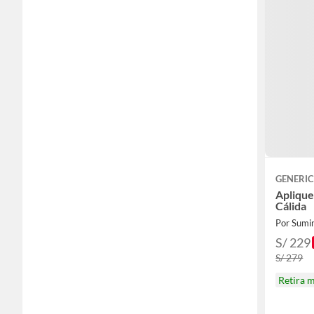
GENERI
Aplique
Cálida
Por Sumin
S/ 229
S/ 279
Retira 