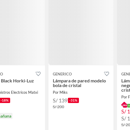
CO
GENERICO
GEN
 Black Horki-Luz
Lámpara de pared modelo
Lám
bola de cristal
neg
cris
istros Electricos Matxi
Por Miks
Por 
S/ 139
-18%
-31%
S/ 200
S/ 
mañana
S/ 
S/ 2