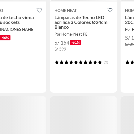
CO
HOME NEAT
HOM
 de techo viena
Lámparas de Techo LED
Lámp
6 sockets
acrílica 3 Colores Ø24cm
20C
Blanco
MINACIONES HAFIE
Por 
Por Home-Neat PE
S/ 
-46%
S/ 154
-61%
S/ 3
S/ 399
(2)