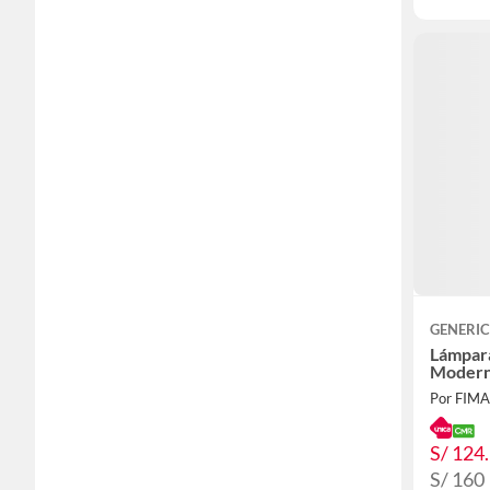
GENERI
Lámpara
Modern
Por FIM
S/ 124
S/ 160