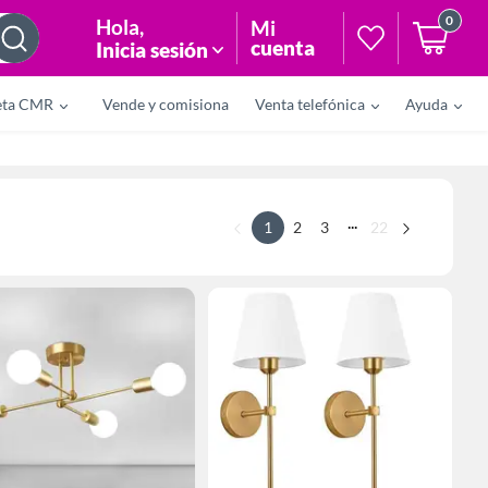
0
Hola
,
Mi
cuenta
Inicia sesión
eta CMR
Vende y comisiona
Venta telefónica
Ayuda
...
1
2
3
22