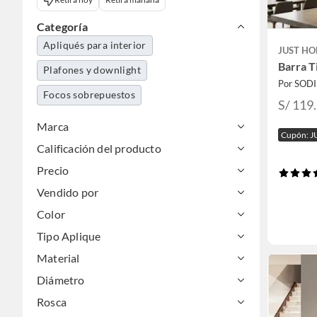
Categoría
Apliqués para interior
JUST HO
Barra 
Plafones y downlight
Por SOD
Focos sobrepuestos
S/ 119
Marca
Cupón: J
Calificación del producto
Precio
Vendido por
Color
Tipo Aplique
Material
Diámetro
Rosca