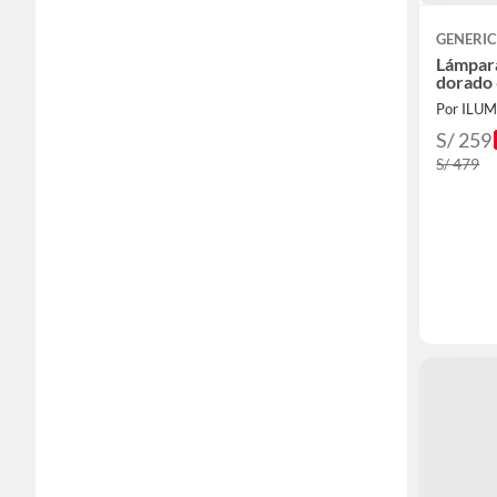
GENERI
Lámpara
dorado 
Por ILU
S/ 259
S/ 479