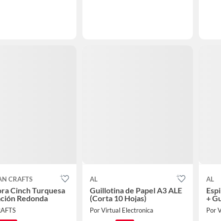
AN CRAFTS
AL
AL
ora Cinch Turquesa
Guillotina de Papel A3 ALE
Espi
ación Redonda
(Corta 10 Hojas)
+ Gu
RAFTS
Por Virtual Electronica
Por V