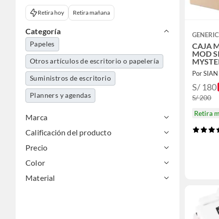
Retira hoy
Retira mañana
Categoría
GENERI
Papeles
CAJA 
MOD S
Otros artículos de escritorio o papelería
MYSTE
Por SIAN
Suministros de escritorio
S/ 180
Planners y agendas
S/ 200
Retira 
Marca
Calificación del producto
Precio
Color
Material