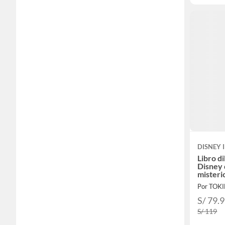
DISNEY 
Libro d
Disney 
misteri
Por TOK
S/ 79.
S/ 119