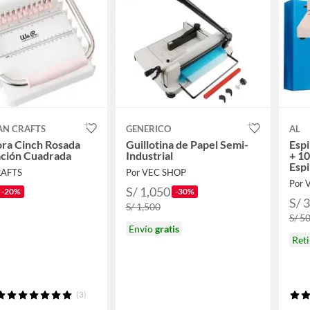
AN CRAFTS
GENERICO
AL
ora Cinch Rosada
Guillotina de Papel Semi-
Espi
ación Cuadrada
Industrial
+ 10
Espi
RAFTS
Por VEC SHOP
Por V
S/ 1,050
-20%
-30%
S/ 
S/ 1,500
S/ 5
Envío
gratis
Ret
(3)