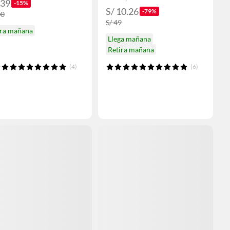
339
-15%
S/ 10.26
-79%
00
S/ 49
ira mañana
Llega mañana
Retira mañana
(4)
(6)