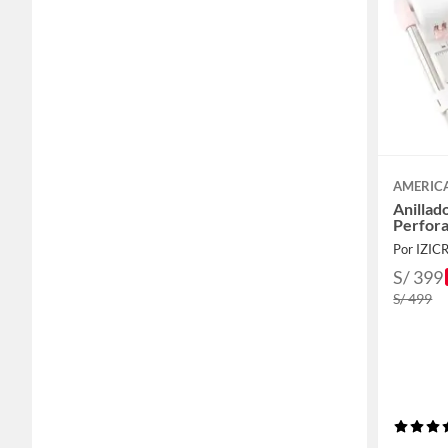
AMERIC
Anillad
Perfor
Por IZIC
S/ 399
S/ 499