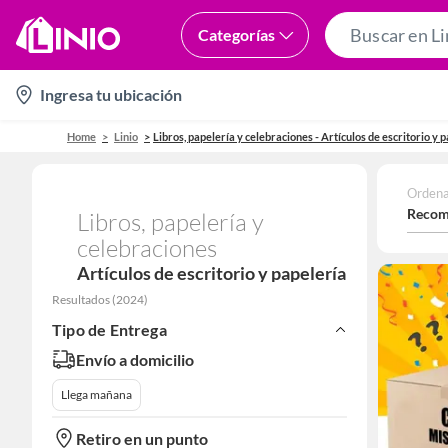
Categorías
location-
Ingresa tu ubicación
icon
Home
Linio
Libros, papelería y celebraciones - Artículos de escritorio y 
Ordena
Recom
Libros, papelería y
celebraciones
Artículos de escritorio y papelería
Resultados
(
2024
)
Tipo de Entrega
Envío a domicilio
Llega mañana
Retiro en un punto