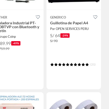
THER
GENERICO
ladora Industrial PT-
Guillotina de Papel A4
0BTVP con Bluetooth y
Por OPEN SERVICES PERU
etín
S/ 64
-29%
Grupo Coinp
S/ 90
889.99
-49%
,759.99
(21)