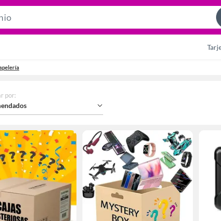
Search
Bar
Tarj
papelería
r por
:
endados