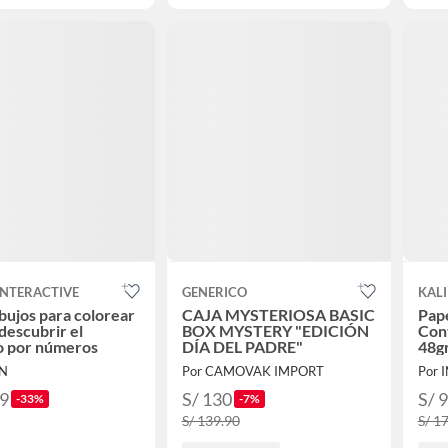
INTERACTIVE
GENERICO
KALI
ibujos para colorear
CAJA MYSTERIOSA BASIC
Pape
descubrir el
BOX MYSTERY "EDICIÓN
Con
o por números
DÍA DEL PADRE"
48g
sup
IN
Por CAMOVAK IMPORT
Por 
99
S/ 130
S/ 
-33%
-7%
S/ 139.90
S/ 1