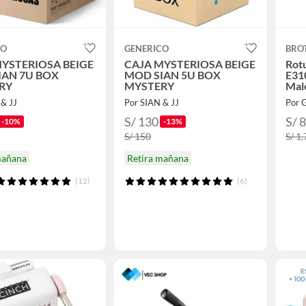
CO
GENERICO
BRO
MYSTERIOSA BEIGE
CAJA MYSTERIOSA BEIGE
Rotu
IAN 7U BOX
MOD SIAN 5U BOX
E31
RY
MYSTERY
Mal
 & JJ
Por SIAN & JJ
Por 
S/ 130
S/ 
-10%
-13%
S/ 150
S/ 1
mañana
Retira mañana
(12)
(6)