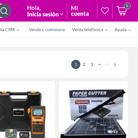
0
Hola
,
Mi
cuenta
Inicia sesión
eta CMR
Vende y comisiona
Venta telefónica
Ayuda
...
1
2
3
43