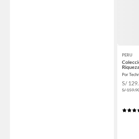
PERU
Colecc
Riqueza
Por Tech
S/ 129
S/ 159.9