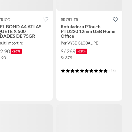
ERICO
BROTHER
EL BOND A4 ATLAS
Rotuladora PTouch
UETE X 500
PTD220 12mm USB Home
DADES DE 75GR
Office
ulti import rc
Por VYSE GLOBAL PE
22.90
S/ 269
-26%
-29%
0.90
S/ 379
(56)