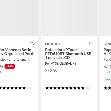
BROTHER
GEN
ión Monedas Serie
Rotuladora PTouch
Pape
 y Orgullo del Perú
PTD610BT Bluetooth USB
A4 
1 pulgada LCD
nology entertainment
Por 
Por VYSE GLOBAL PE
.90
S/ 
-19%
S/ 859
0
S/ 6
Ret
(1)
(61)