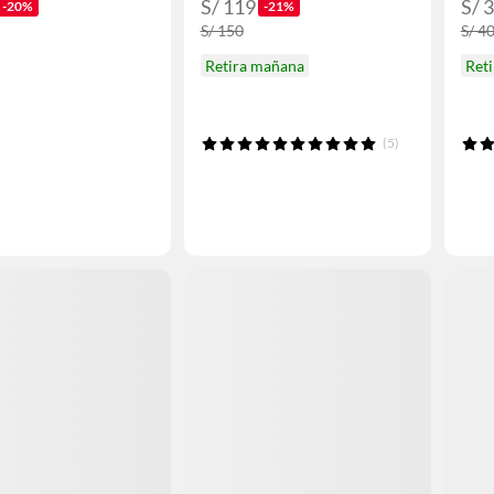
S/ 119
S/ 
-20%
-21%
S/ 150
S/ 4
Retira mañana
Ret
(5)