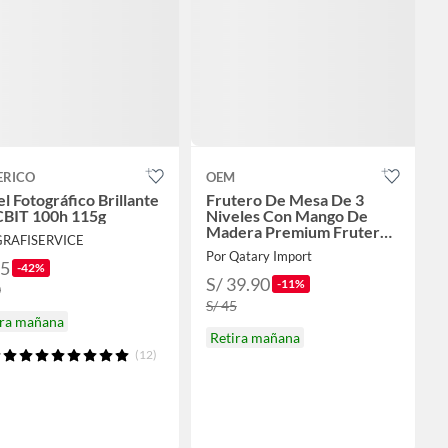
ERICO
OEM
l Fotográfico Brillante
Frutero De Mesa De 3
CBIT 100h 115g
Niveles Con Mango De
Madera Premium Frutero
GRAFISERVICE
Cesta
Por Qatary Import
35
-42%
S/ 39.90
-11%
0
S/ 45
ira mañana
Retira mañana
(12)