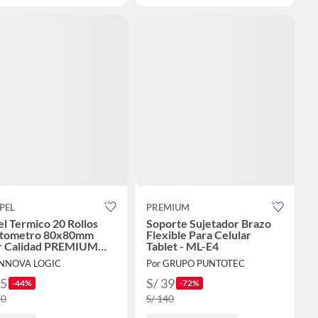
PEL
PREMIUM
l Termico 20 Rollos
Soporte Sujetador Brazo
tometro 80x80mm
Flexible Para Celular
r Calidad PREMIUM
Tablet - ML-E4
er blanco
INNOVA LOGIC
Por GRUPO PUNTOTEC
95
S/ 39
-44%
-72%
70
S/ 140