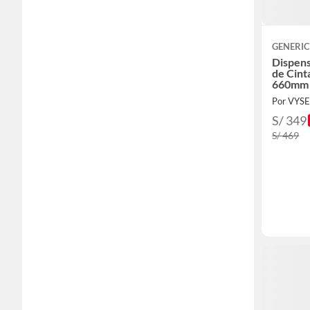
GENERI
Dispen
de Cin
660mm
Por VYS
S/ 349
S/ 469