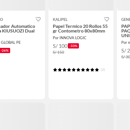
CO
KALIPEL
GEN
sador Automatico
Papel Termico 20 Rollos 55
PAP
ta KIUSUOZI Dual
gr Contometro 80x80mm
PAQ
UNI
Por INNOVA LOGIC
E GLOBAL PE
Por m
S/ 100
-33%
S/ 
-26%
S/ 150
S/ 3
(2)