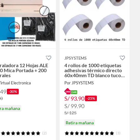
JPSYSTEMS
raladora 12 Hojas ALE
4 rollos de 1000 etiquetas
0 Mica Portada + 200
adhesivas térmico directo
rales
60x40mm TD blanco tuco 1
pulgada
irtual Electronica
Por JPSYSTEMS
349
-30%
S/ 93.90
00
-25%
S/ 99.90
ira mañana
S/ 125
Retira mañana
(2)
(3)