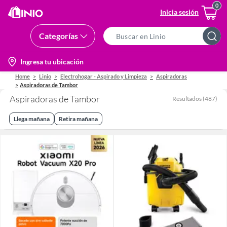
Inicia sesión
Categorías
Search
Bar
location-
Ingresa tu ubicación
icon
Home
Linio
Electrohogar - Aspirado y Limpieza
Aspiradoras
Aspiradoras de Tambor
Aspiradoras de Tambor
Resultados
(
487
)
Llega mañana
Retira mañana