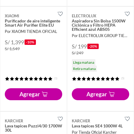
XIAOMI
ELECTROLUX
Purificador de aire inteligente
Aspiradora Sin Bolsa 1500W
Smart Air Purifier Elite EU
Ciclónica y Filtro HEPA
Efficient azul ABS05
Por XIAOMI TIENDA OFICIAL
Por ELECTROLUX GROUP TIENDA OFICIAL
S/ 1,399
-10%
S/ 199
-20%
S/ 1,549
S/ 249
Llega mañana
Retira mañana
(1)
(5)
Agregar
Agregar
KARCHER
KARCHER
Lava tapices Puzzi4/30 1700W
Lava tapices SE4 1000W 4L
30L
Por Tienda Oficial Karcher