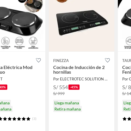
FINEZZA
TAU
a Eléctrica Mod
Cocina de Inducción de 2
Coci
Duo
hornillas
Fen
ET
Por ELECTROTEC SOLUTION DA
Por 
S/ 554
S/ 
40%
-45%
S/ 999
S/ 1
añana
Llega mañana
Lle
mañana
Retira mañana
Ret
(3)