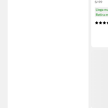
S/ 99
Llega m
Retira 