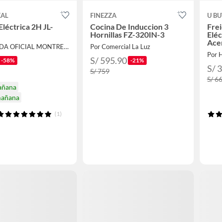
AL
FINEZZA
U B
Eléctrica 2H JL-
Cocina De Induccion 3
Frei
Hornillas FZ-320IN-3
Eléc
Ace
Por TIENDA OFICIAL MONTREAL
Por Comercial La Luz
Por 
S/ 595.90
-58%
-21%
S/ 
S/ 759
S/ 6
añana
mañana
(1)