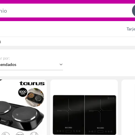
Search
Bar
Tarj
s
r por
:
endados