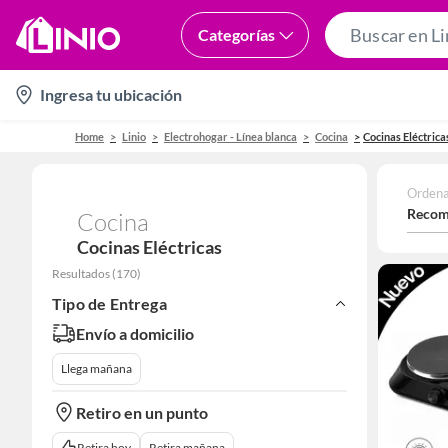
Categorías
location-
Ingresa tu ubicación
icon
Home
Linio
Electrohogar - Línea blanca
Cocina
Cocinas Eléctrica
Ordena
Recom
Cocina
Cocinas Eléctricas
Resultados
(
170
)
Tipo de Entrega
Envío a domicilio
Llega mañana
Retiro en un punto
Retira hoy
Retira mañana