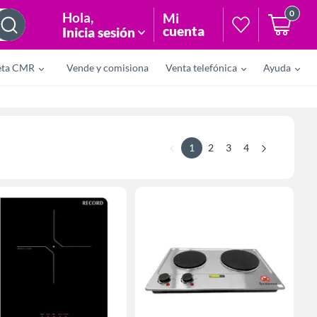
0
Hola
,
Mi
cuenta
Inicia sesión
eta CMR
Vende y comisiona
Venta telefónica
Ayuda
1
2
3
4