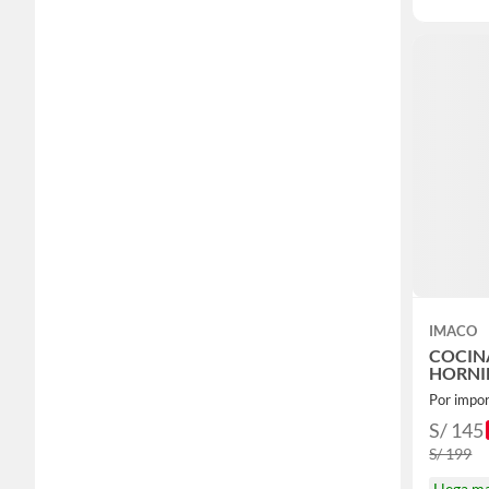
IMACO
COCINA
HORNI
S/ 145
S/ 199
Llega m