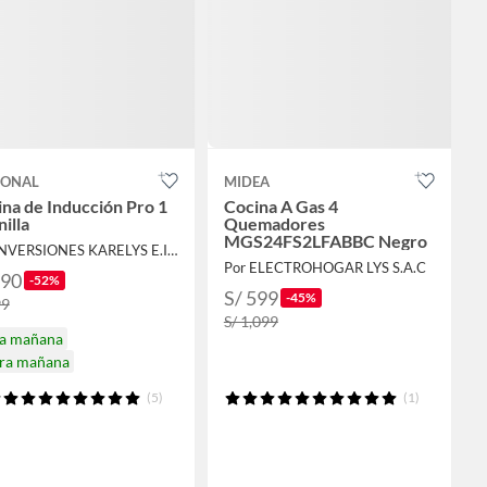
IONAL
MIDEA
na de Inducción Pro 1
Cocina A Gas 4
illa
Quemadores
MGS24FS2LFABBC Negro
Por INVERSIONES KARELYS E.I.R.L
Por ELECTROHOGAR LYS S.A.C
190
-52%
S/ 599
-45%
99
S/ 1,099
ga mañana
ira mañana
(5)
(1)