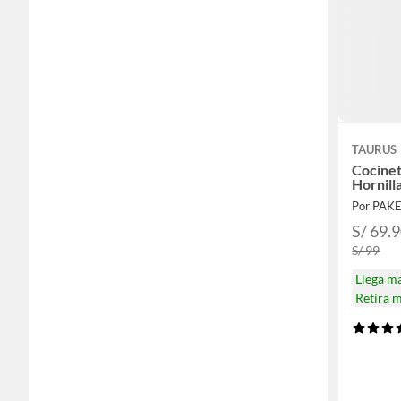
TAURUS
Cocinet
Por PAK
S/ 69.
S/ 99
Llega m
Retira 