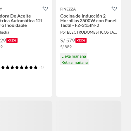
UY
FINEZZA
dora De Aceite
Cocina de Inducción 2
trica Automática 12l
Hornillas 3500W con Panel
ro Inoxidable
Táctil - FZ-315IN-2
Hiedra
Por ELECTRODOMESTICOS JARED
329
S/ 579
-51%
-35%
69
S/ 889
Llega mañana
Retira mañana
(1)