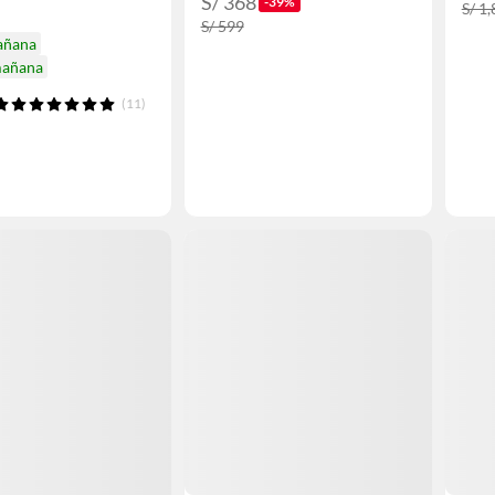
S/ 368
-39%
S/ 1
S/ 599
añana
mañana
(11)