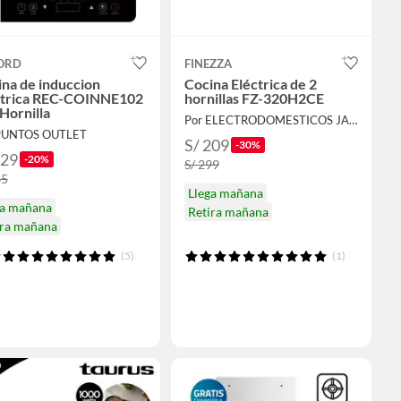
ORD
FINEZZA
na de induccion
Cocina Eléctrica de 2
ctrica REC-COINNE102
hornillas FZ-320H2CE
Hornilla
Por ELECTRODOMESTICOS JARED
PUNTOS OUTLET
S/ 209
-30%
229
-20%
S/ 299
85
Llega mañana
ga mañana
Retira mañana
ira mañana
(5)
(1)