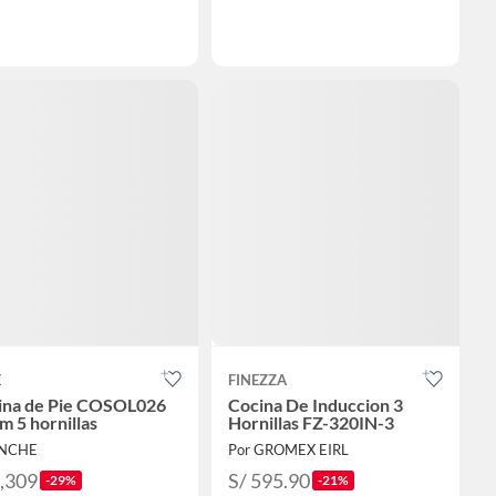
E
FINEZZA
ina de Pie COSOL026
Cocina De Induccion 3
m 5 hornillas
Hornillas FZ-320IN-3
INCHE
Por GROMEX EIRL
1,309
S/ 595.90
-29%
-21%