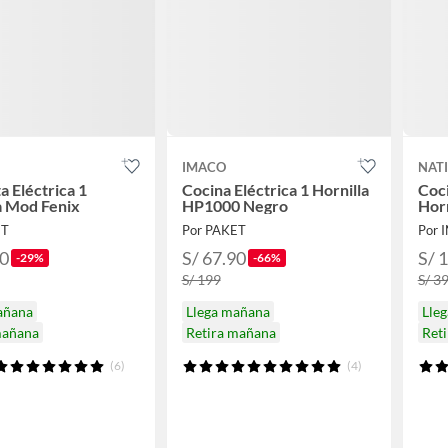
IMACO
NAT
a Eléctrica 1
Cocina Eléctrica 1 Hornilla
Coci
Hornilla Mod Fenix
HP1000 Negro
Horn
ET
Por PAKET
90
S/ 67.90
S/ 
-29%
-66%
S/ 199
S/ 3
añana
Llega mañana
Lle
mañana
Retira mañana
Ret
(6)
(4)