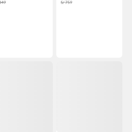
,849
S/ 759