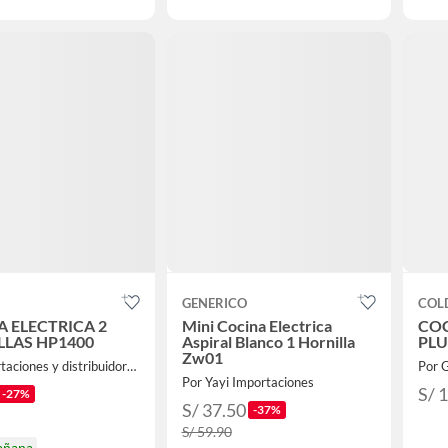
GENERICO
COL
 ELECTRICA 2
Mini Cocina Electrica
COC
LLAS HP1400
Aspiral Blanco 1 Hornilla
PLU
Zw01
Por importaciones y distribuidora A y F
Por Yayi Importaciones
S/ 
-27%
S/ 37.50
-37%
S/ 59.90
añana