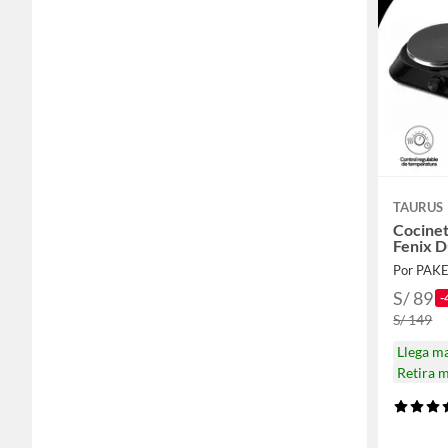
TAURUS
Cocinet
Fenix 
Por PAK
S/ 89
-
S/ 149
Llega m
Retira 