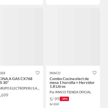
DEX
IMACO
INA A GAS CX768
Combo Cocina elect de
S 30”
mesa 1 hornilla + Hervidor
1.8 Litros
Por GRUPO ELECTROPERU S.A.C.
Por IMACO TIENDA OFICIAL
1,699
S/ 99
-38%
S/ 159