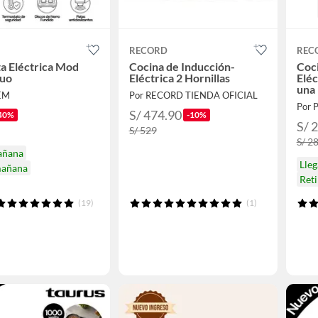
RECORD
REC
a Eléctrica Mod
Cocina de Inducción-
Coci
Duo
Eléctrica 2 Hornillas
Elé
una 
EM
Por RECORD TIENDA OFICIAL
Por 
S/ 474.90
40%
-10%
S/ 
S/ 529
S/ 2
añana
Lle
mañana
Ret
(19)
(1)