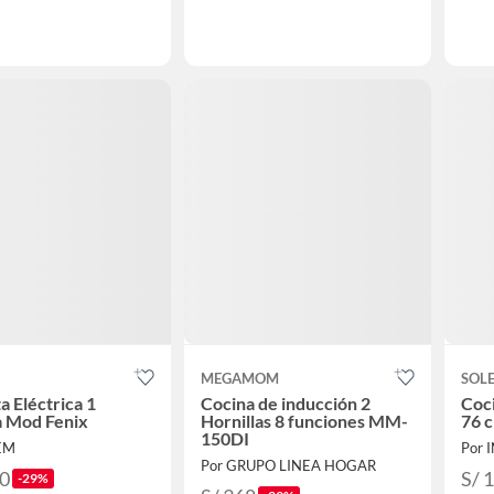
MEGAMOM
SOL
a Eléctrica 1
Cocina de inducción 2
Coc
Hornilla Mod Fenix
Hornillas 8 funciones MM-
76 c
150DI
EM
Por 
Por GRUPO LINEA HOGAR
90
S/ 
-29%