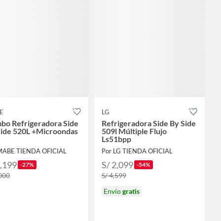
E
LG
bo Refrigeradora Side
Refrigeradora Side By Side
Side 520L +Microondas
509l Múltiple Flujo
Ls51bpp
MABE TIENDA OFICIAL
Por LG TIENDA OFICIAL
2,199
S/ 2,099
-27%
-54%
,000
S/ 4,599
Envío
gratis