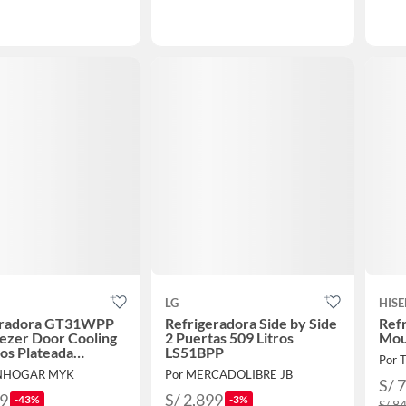
LG
HISE
eradora GT31WPP
Refrigeradora Side by Side
Ref
ezer Door Cooling
2 Puertas 509 Litros
Mou
ros Plateada
LS51BPP
Por 
a
CNHOGAR MYK
Por MERCADOLIBRE JB
S/ 
99
S/ 2,899
-43%
-3%
S/ 8