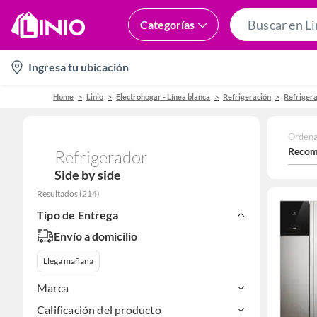
Categorías
location-
Ingresa tu ubicación
icon
Home
Linio
Electrohogar - Línea blanca
Refrigeración
Refriger
Ordena
Recom
Refrigerador
Side by side
Resultados
(
214
)
Tipo de Entrega
Envío a domicilio
Llega mañana
Marca
Calificación del producto