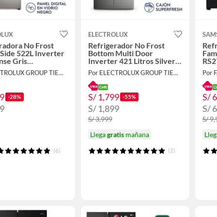
OLUX
ELECTROLUX
SAM
radora No Frost
Refrigerador No Frost
Refr
 Side 522L Inverter
Bottom Multi Door
Fam
nse Gris
Inverter 421 Litros Silver
RS2
2P5CI
ERQU40E2HWS
Por ELECTROLUX GROUP TIENDA OFICIAL
Por ELECTROLUX GROUP TIENDA OFICIAL
Por 
99
S/ 1,799
S/ 
-28%
-55%
99
S/ 1,899
S/ 
S/ 3,999
S/ 9
Llega
gratis
mañana
Lle
(6)
(2)