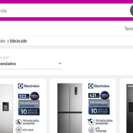
Search
Bar
Tarj
ador
Side by side
r por
:
endados