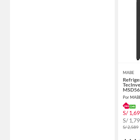
MABE
Refrige
TecInve
MSD56
Por MAB
S/ 1,6
S/ 1,7
S/ 2,589