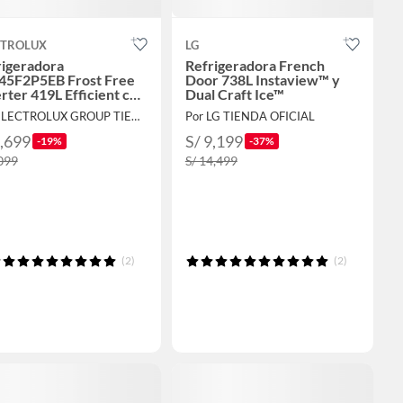
CTROLUX
LG
rigeradora
Refrigeradora French
45F2P5EB Frost Free
Door 738L Instaview™ y
rter 419L Efficient con
Dual Craft Ice™
oSense
Por ELECTROLUX GROUP TIENDA OFICIAL
Por LG TIENDA OFICIAL
1,699
S/ 9,199
-19%
-37%
,099
S/ 14,499
(2)
(2)