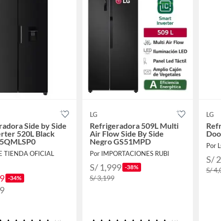
LG
LG
radora Side by Side
Refrigeradora 509L Multi
Ref
rter 520L Black
Air Flow Side By Side
Doo
5QMLSP0
Negro GS51MPD
Por 
E TIENDA OFICIAL
Por IMPORTACIONES RUBI
S/ 
S/ 1,999
-38%
S/ 4
99
S/ 3,199
-34%
99