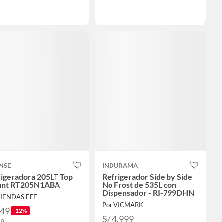
NSE
INDURAMA
rigeradora 205LT Top
Refrigerador Side by Side
nt RT205N1ABA
No Frost de 535L con
Dispensador - RI-799DHN
TIENDAS EFE
Por VICMARK
749
-12%
S/ 4,999
49