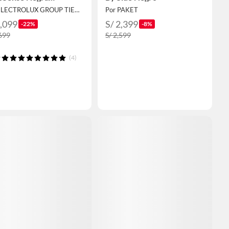
53F2P5CB
Por ELECTROLUX GROUP TIENDA OFICIAL
Por PAKET
2,099
S/ 2,399
-22%
-8%
,699
S/ 2,599
(4)