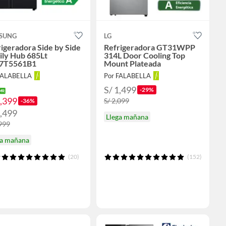
SUNG
LG
igeradora Side by Side
Refrigeradora GT31WPP
ily Hub 685Lt
314L Door Cooling Top
7T5561B1
Mount Plateada
FALABELLA
Por FALABELLA
S/ 1,499
-29%
6,399
S/ 2,099
-36%
6,499
Llega mañana
,999
ga mañana
(20)
(152)