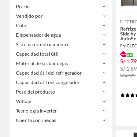
Precio
Vendido por
ELECTR
Color
Refrige
Side by
Dispensador de agua
AutoSe
ERS53F
Sistema de enfriamiento
Capacidad total útil
S/ 1,7
Material de las bandejas
S/ 1,8
Capacidad útil del refrigerador
S/ 2,499
Capacidad útil del congelador
Peso del producto
Voltaje
Tecnología inverter
Cuenta con ruedas