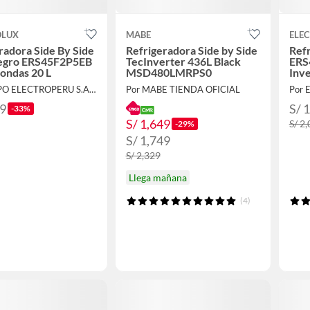
OLUX
MABE
ELE
radora Side By Side
Refrigeradora Side by Side
Ref
egro ERS45F2P5EB
TecInverter 436L Black
ERS
ondas 20 L
MSD480LMRPS0
Inve
Aut
Por GRUPO ELECTROPERU S.A.C.
Por MABE TIENDA OFICIAL
99
S/ 
-33%
S/ 1,649
S/ 2
-29%
S/ 1,749
S/ 2,329
Llega mañana
(4)