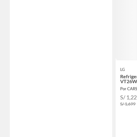
LG
Refrige
VT26WP
Por CAR
S/ 1,2
S/ 1,699