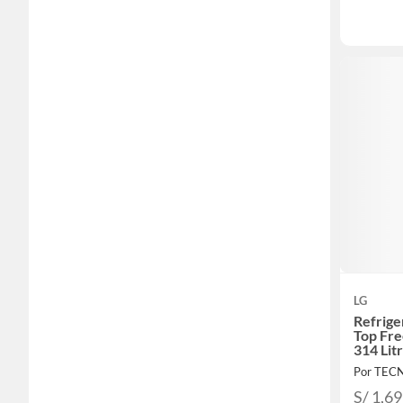
LG
Refrig
Top Fre
314 Lit
Platead
Por TE
S/ 1,6