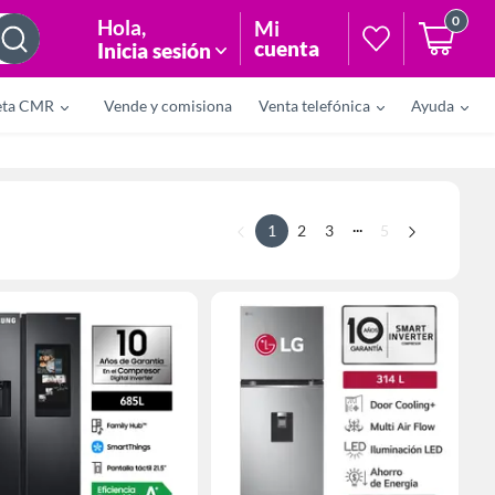
0
Hola
,
Mi
cuenta
Inicia sesión
eta CMR
Vende y comisiona
Venta telefónica
Ayuda
...
1
2
3
5