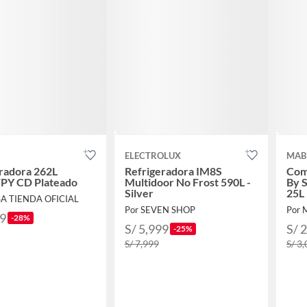
ELECTROLUX
MAB
radora 262L
Refrigeradora IM8S
Com
Y CD Plateado
Multidoor No Frost 590L -
By 
Silver
25L
SA TIENDA OFICIAL
Por SEVEN SHOP
Por 
29
-28%
S/ 5,999
S/ 
-25%
S/ 7,999
S/ 3