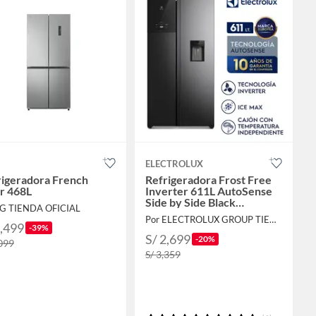
ELECTROLUX
rigeradora French
Refrigeradora Frost Free
r 468L
Inverter 611L AutoSense
Side by Side Black
LG TIENDA OFICIAL
ERS65F2P5BB
Por ELECTROLUX GROUP TIENDA OFICIAL
2,499
-39%
S/ 2,699
-20%
,099
S/ 3,359