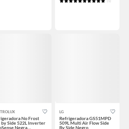
(1)
CTROLUX
LG
igeradora No Frost
Refrigeradora GS51MPD
 by Side 522L Inverter
509L Multi Air Flow Side
oSense Negra
By Side Negro