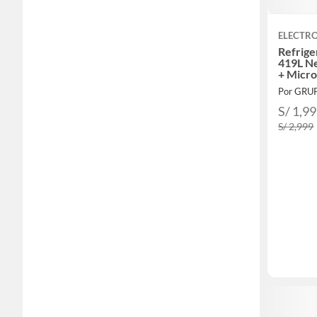
ELECTR
Refrige
419L N
+ Micro
S/ 1,9
S/ 2,999