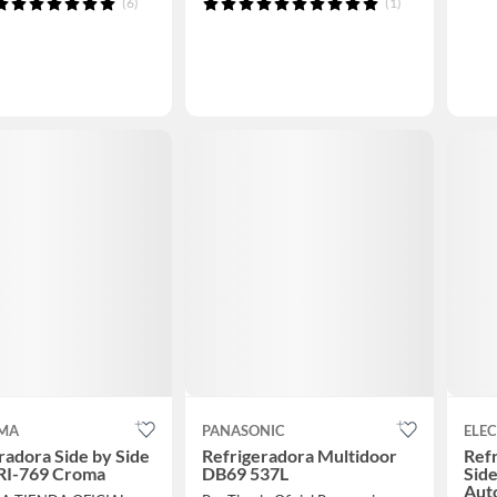
(6)
(1)
MA
PANASONIC
ELE
radora Side by Side
Refrigeradora Multidoor
Refr
 RI-769 Croma
DB69 537L
Side
Aut