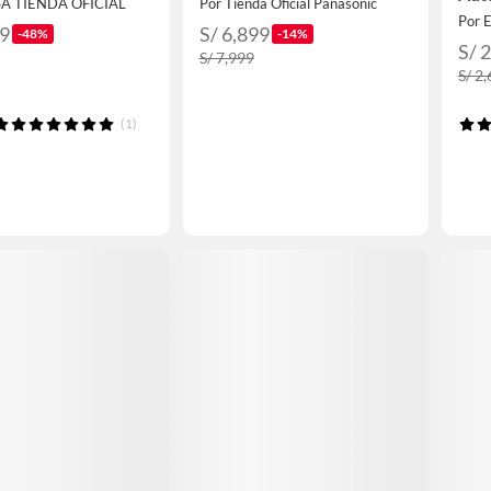
SA TIENDA OFICIAL
Por Tienda Oficial Panasonic
ERS
99
S/ 6,899
-48%
-14%
S/ 
S/ 7,999
S/ 2
(1)