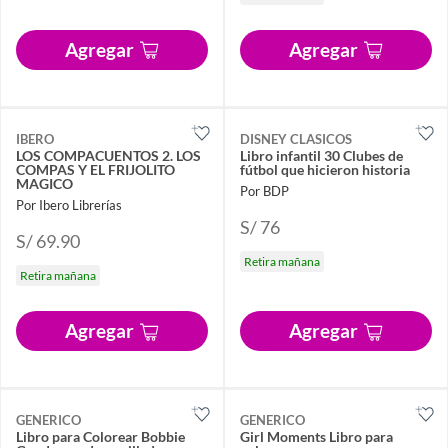
Agregar
Agregar
IBERO
DISNEY CLASICOS
LOS COMPACUENTOS 2. LOS
Libro infantil 30 Clubes de
COMPAS Y EL FRIJOLITO
fútbol que hicieron historia
MAGICO
Por BDP
Por Ibero Librerías
S/ 76
S/ 69.90
Retira mañana
Retira mañana
Agregar
Agregar
GENERICO
GENERICO
Libro para Colorear Bobbie
Girl Moments Libro para