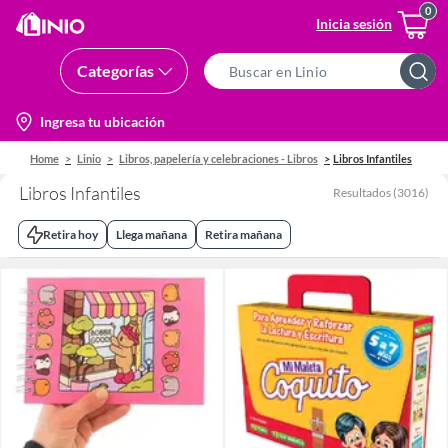
Inicia sesión
Categorías
Search
Bar
location-
Ingresa tu ubicación
icon
Home
Linio
Libros, papelería y celebraciones - Libros
Libros Infantiles
Libros Infantiles
Resultados
(
3016
)
Retira hoy
Llega mañana
Retira mañana