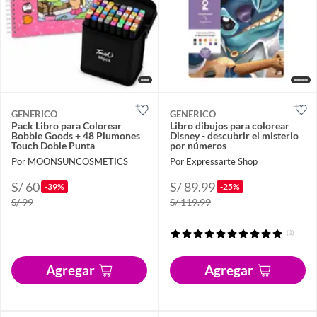
GENERICO
GENERICO
Pack Libro para Colorear
Libro dibujos para colorear
Bobbie Goods + 48 Plumones
Disney - descubrir el misterio
Touch Doble Punta
por números
Por MOONSUNCOSMETICS
Por Expressarte Shop
S/ 60
S/ 89.99
-39%
-25%
S/ 99
S/ 119.99
(1)
Agregar
Agregar