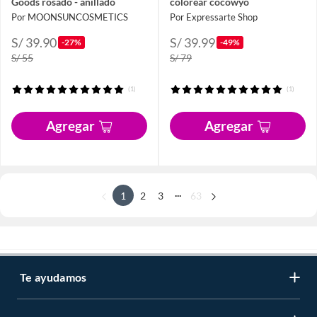
Goods rosado - anillado
colorear cocowyo
Por MOONSUNCOSMETICS
Por Expressarte Shop
S/ 39.90
S/ 39.99
-27%
-49%
S/ 55
S/ 79
(1)
(1)
Agregar
Agregar
...
1
2
3
63
Te ayudamos