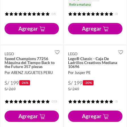
Retira mañana
(14)
(3)
Agregar
Agregar
LEGO
LEGO
Speed Champions 77256
Lego® Classic - Caja De
Máquina del Tiempo Back to
Ladrillos Creativos Mediana
the Future 357 piezas
10696
Por ARENZ JUGUETES PERU
Por Jusper PE
S/ 199
S/ 199
-26%
-20%
S/ 269
S/ 249
(213)
(1)
Agregar
Agregar