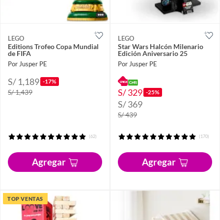
LEGO
LEGO
Editions Trofeo Copa Mundial
Star Wars Halcón Milenario
de FIFA
Edición Aniversario 25
Por Jusper PE
Por Jusper PE
S/ 1,189
-17%
S/ 329
S/ 1,439
-25%
S/ 369
S/ 439
(62)
(170)
Agregar
Agregar
TOP VENTAS