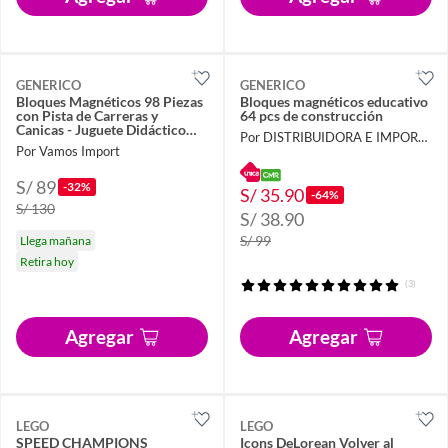
GENERICO
GENERICO
Bloques Magnéticos 98 Piezas
Bloques magnéticos educativo
con Pista de Carreras y
64 pcs de construcción
Canicas - Juguete Didáctico
Por DISTRIBUIDORA E IMPORTADORA
STEM
Por Vamos Import
S/ 89
-32%
S/ 35.90
-64%
S/ 130
S/ 38.90
S/ 99
Llega mañana
Retira hoy
(3)
Agregar
Agregar
LEGO
LEGO
SPEED CHAMPIONS
Icons DeLorean Volver al