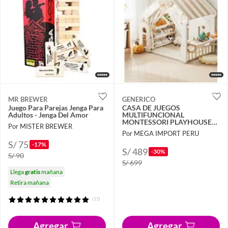
MR BREWER
GENERICO
Juego Para Parejas Jenga Para
CASA DE JUEGOS
Adultos - Jenga Del Amor
MULTIFUNCIONAL
MONTESSORI PLAYHOUSE
Por MISTER BREWER
ORGANIZADOR TABLA DE
Por MEGA IMPORT PERU
LEGO
S/ 75
-17%
S/ 489
-30%
S/ 90
S/ 699
Llega
gratis
mañana
Retira mañana
(11)
Agregar
Agregar