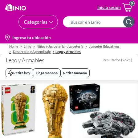
Inicia sesión
Categorías
Search
Bar
location-
Ingresa tu ubicación
icon
Home
Linio
Niños y Juguetería - Juguetería
Juguetes Educativos
Desarrollo y Aprendizaje
Lego y Armables
Lego y Armables
Resultados
(
2621
)
Retira hoy
Llega mañana
Retira mañana