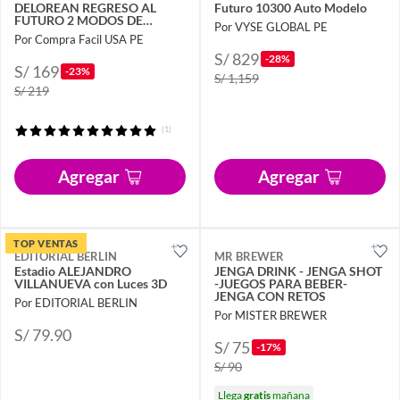
DELOREAN REGRESO AL
Futuro 10300 Auto Modelo
FUTURO 2 MODOS DE
Por VYSE GLOBAL PE
CONSTRUCCIÓN
Por Compra Facil USA PE
S/ 829
-28%
S/ 169
-23%
S/ 1,159
S/ 219
(1)
Agregar
Agregar
TOP VENTAS
EDITORIAL BERLIN
MR BREWER
Estadio ALEJANDRO
JENGA DRINK - JENGA SHOT
VILLANUEVA con Luces 3D
-JUEGOS PARA BEBER-
JENGA CON RETOS
Por EDITORIAL BERLIN
Por MISTER BREWER
S/ 79.90
S/ 75
-17%
S/ 90
Llega
gratis
mañana