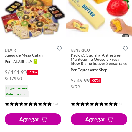
DEVIR
GENERICO
Juego de Mesa Catan
Pack x3 Squishy Antiestrés
Mantequilla Queso y Fresa
Por FALABELLA
Slow Rising Suaves Sensoriales
Por Expressarte Shop
S/ 161.90
-10%
S/ 179.90
S/ 49.99
-37%
S/ 79
Llega mañana
Retira mañana
(12)
(3)
Agregar
Agregar