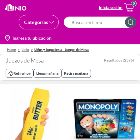
Inicia sesión
Categorías
Search
Bar
location-
Ingresa tu ubicación
icon
Home
Linio
Niños y Juguetería - Juegos de Mesa
Juegos de Mesa
Resultados
(
2396
)
Retira hoy
Llega mañana
Retira mañana