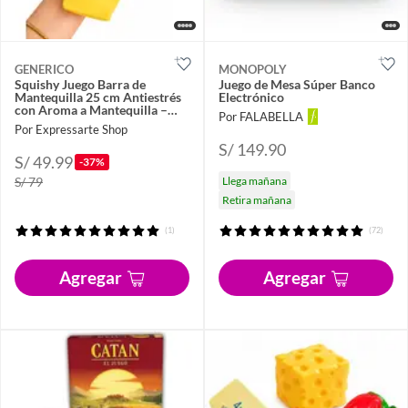
GENERICO
MONOPOLY
Squishy Juego Barra de
Juego de Mesa Súper Banco
Mantequilla 25 cm Antiestrés
Electrónico
con Aroma a Mantequilla –
Por FALABELLA
Extra Suave
Por Expressarte Shop
S/ 149.90
S/ 49.99
-37%
S/ 79
Llega mañana
Retira mañana
(1)
(72)
Agregar
Agregar