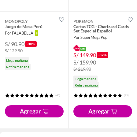
MONOPOLY
POKEMON
Juego de Mesa Perú
Cartas TCG - Charizard Cards
Set Especial Español
Por FALABELLA
Por SuperMegaPop
S/ 90.90
-30%
S/ 129.90
S/ 149.90
-32%
Llega mañana
S/ 159.90
Retira mañana
S/ 219.90
Llega mañana
Retira mañana
(40)
(25)
Agregar
Agregar