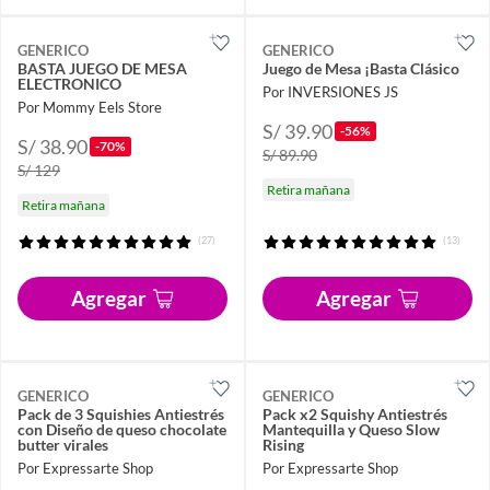
GENERICO
GENERICO
BASTA JUEGO DE MESA
Juego de Mesa ¡Basta Clásico
ELECTRONICO
Por INVERSIONES JS
Por Mommy Eels Store
S/ 39.90
-56%
S/ 38.90
-70%
S/ 89.90
S/ 129
Retira mañana
Retira mañana
(27)
(13)
Agregar
Agregar
GENERICO
GENERICO
Pack de 3 Squishies Antiestrés
Pack x2 Squishy Antiestrés
con Diseño de queso chocolate
Mantequilla y Queso Slow
butter virales
Rising
Por Expressarte Shop
Por Expressarte Shop