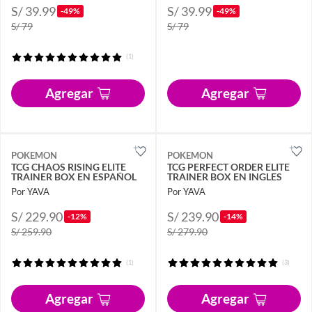
S/ 39.99
S/ 39.99
-49%
-49%
S/ 79
S/ 79
(1)
Agregar
Agregar
POKEMON
POKEMON
TCG CHAOS RISING ELITE
TCG PERFECT ORDER ELITE
TRAINER BOX EN ESPAÑOL
TRAINER BOX EN INGLES
Por YAVA
Por YAVA
S/ 229.90
S/ 239.90
-12%
-14%
S/ 259.90
S/ 279.90
(1)
(3)
Agregar
Agregar