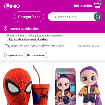
Inicia sesión
Categorías
Search
Bar
location-
Ingresa tu ubicación
icon
Home
Linio
Niños y Juguetería - Juguetería
Figuras de acción y coleccionables
Figuras de acción y coleccionables
Resultados
(
13262
)
Llega mañana
Retira mañana