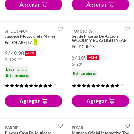
Agregar
Agregar
SPIDERMAN
TOY STORY
Juguete Motocicleta Marvel
Set de Figuras De Acción
WOODY Y BUZZLIGHTYEAR
Por FALABELLA
Por DCUROS
S/ 49.90
-62%
S/ 169
-42%
S/ 129.90
S/ 289
Llega mañana
Retira mañana
Retira mañana
(1)
(5)
Agregar
Agregar
BARBIE
PIXAR
Playset Casa De Muñecas
Muñeco Oficial Interactivo Toy