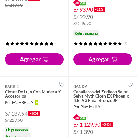
S/ 249.90
S/ 93.90
-62%
S/ 99.90
S/ 245.90
Retira mañana
(1)
(2)
Agregar
Agregar
BARBIE
BANDAI
Closet De Lujo Con Muñeca Y
Caballeros del Zodiaco Saint
Accesorios
Seiya Myth Cloth EX Phoenix
Ikki V3 Final Bronze JP
Por FALABELLA
Por Play Mall All
S/ 137.94
-40%
S/ 229.90
S/ 1,129.90
-34%
Llega mañana
S/ 1,390
Retira mañana