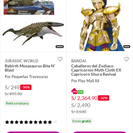
JURASSIC WORLD
BANDAI
Rebirth Mosasaurus Bite N’
Caballeros del Zodiaco
Blast
Capricornio Myth Cloth EX
Capricorn Shura Revival
Por Pequeñas Travesuras
Por Play Mall All
S/ 249
-50%
S/ 499.90
S/ 2,364.90
-32%
Retira mañana
S/ 2,490
S/ 3,500
Envío
gratis
(2)