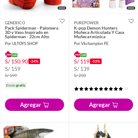
GENERICO
PUREPOWER
Pack Spiderman - Palomera
K-pop Demon Hunters
3D y Vaso Inspirado en
Muñeca Articulada Y Casa
Spiderman - 22cm Alto
Muñeca+música
Por ULTOYS SHOP
Por Vkchampion PE
S/ 150.90
S/ 119
-24%
-52%
S/ 159
S/ 139
S/ 199
S/ 250
Envío
gratis
(2)
Agregar
Agregar