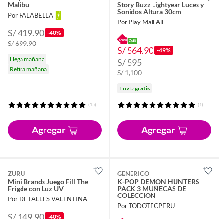
Malibu
Story Buzz Lightyear Luces y
Sonidos Altura 30cm
Por FALABELLA
Por Play Mall All
S/ 419.90
-40%
S/ 699.90
S/ 564.90
-49%
Llega mañana
S/ 595
Retira mañana
S/ 1,100
Envío
gratis
(15)
(1)
Agregar
Agregar
ZURU
GENERICO
Mini Brands Juego Fill The
K-POP DEMON HUNTERS
Frigde con Luz UV
PACK 3 MUÑECAS DE
COLECCION
Por DETALLES VALENTINA
Por TODOTECPERU
S/ 149.90
-40%