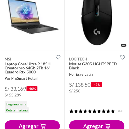
MSI
LOGITECH
Laptop Core Ultra 9 185H
Mouse G305 LIGHTSPEED
Creatorpro 64Gb 2Tb 16"
Black
Quadro Rtx 5000
Por Esys Latin
Por ProSmart Retail
S/ 138.50
-45%
S/ 33,169
-40%
S/ 250
S/ 55,289
Llega mañana
Retira mañana
(152)
Agregar
Agregar