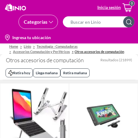
Inicia sesión
Categorías
Search
Bar
location-
Ingresa tu ubicación
icon
Home
Linio
Tecnología - Computadoras
Accesorios Computación y Periféricos
Otros accesorios de computación
Otros accesorios de computación
Resultados
(
21899
)
Retira hoy
Llega mañana
Retira mañana