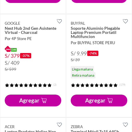
GOOGLE
BUYPAL
Nest Hub 2nd Gen Asistente
Soporte Aluminio Plegable
Virtual - Charcoal
Laptop Premium Portatil
Multifuncion
Por 4P Store PE
Por BUYPAL STORE PERU
S/ 9.99
-74%
S/ 379
-37%
S/ 39
S/ 409
S/ 599
Llega mañana
Retira mañana
(2)
(179)
Agregar
Agregar
ACER
ZEBRA
Laptop Predator Helios Neo
Terminal Móvil Tc15 64Gb