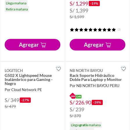
S/ 1,299
Llega mañana
-19%
Retira mañana
S/ 1,399
S/ 1,599
(2)
Agregar
Agregar
LOGITECH
NB NORTH BAYOU
G502 X Lightspeed Mouse
Rack Soporte Hidráulico
Inalámbrico para Gaming -
Doble Para Laptop y Monitor
Negro
Por NB NORTH BAYOU PERU
Por Cloud Network PE
S/ 349
-27%
S/ 226.90
-39%
S/ 479
S/ 239
S/ 370
Llega
gratis
mañana