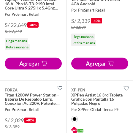
18 Ai Phn18-73-91S0 Intel
4Gb Android
Core Ultra 9 275Hx 5.4Ghz
Por ProSmart Retail
Ram 32
Por ProSmart Retail
S/ 2,339
-40%
S/ 22,649
-40%
S/ 3,899
S/ 37,749
Llega mañana
Llega mañana
Retira mañana
Retira mañana
Agregar
Agregar
FORZA
XP-PEN
Titan 1200W Power Station -
XPPen Artist 16 3rd Tableta
Batería De Respaldo Lmfp,
Gráfica con Pantalla 16
Conexión Ac 220V, Potente Y
Pulgadas Negro
Co
Por ProSmart Retail
Por XPPen Oficial Tienda PE
S/ 2,029
-40%
S/ 3,389