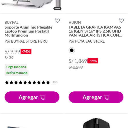
BUYPAL
HUION
Soporte Aluminio Plegable
TABLETA GRAFICA KAMVAS
Laptop Premium Portatil
16 (GEN 3) 16" IPS 2.5K QHD
Multifuncion
PANTALLA ARTÍSTICA CON
VIDRIO LAMINADO
Por BUYPAL STORE PERU
Por PCYA SAC STORE
S/ 9.99
-74%
S/ 39
S/ 1,869
-19%
Llega mañana
S/ 2,299
Retira mañana
(420)
Agregar
Agregar