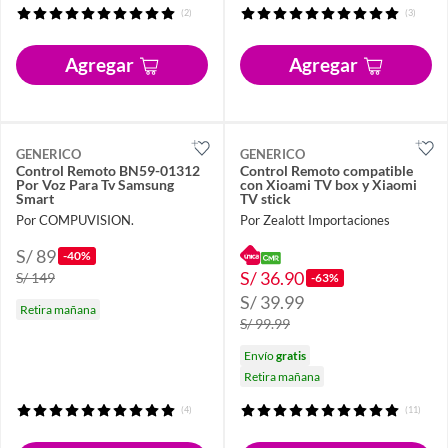
(2)
(3)
Agregar
Agregar
GENERICO
GENERICO
Control Remoto BN59-01312
Control Remoto compatible
Por Voz Para Tv Samsung
con Xioami TV box y Xiaomi
Smart
TV stick
Por COMPUVISION.
Por Zealott Importaciones
S/ 89
-40%
S/ 36.90
S/ 149
-63%
S/ 39.99
Retira mañana
S/ 99.99
Envío
gratis
Retira mañana
(4)
(11)