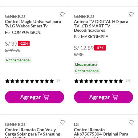
GENERICO
GENERICO
Control Magic Universal para
Antena TV DIGITAL HD para
Tv LG Webos Smart Tv
TV LCD SMART TV
Decodificadores
Por COMPUVISION.
Por MAXICOMPRA
S/ 39
-22%
S/ 12.89
-57%
S/ 49.90
S/ 30
Retira mañana
Llega mañana
Retira mañana
(19)
(193)
Agregar
Agregar
GENERICO
LG
Control Remoto Con Voz y
Control Remoto
Carga Solar para Tv Samsung
Akb75675304 Original Para