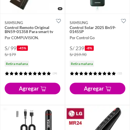
SAMSUNG
SAMSUNG
Control Remoto Original
Control Solar 2025 Bn59-
BN59-01358 Para smart tv
01455P
Por COMPUVISION.
Por Control Go
S/ 99
S/ 239
-45%
-8%
S/ 179
S/ 259.90
Retira mañana
Retira mañana
(24)
(12)
Agregar
Agregar