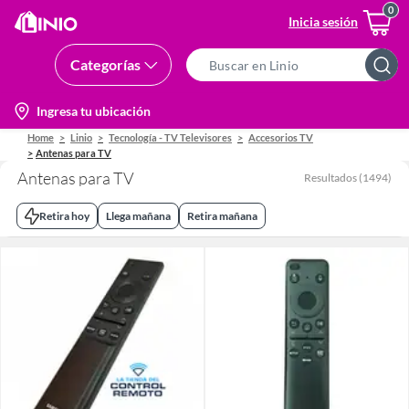
Inicia sesión
Categorías
Search
Bar
location-
Ingresa tu ubicación
icon
Home
Linio
Tecnología - TV Televisores
Accesorios TV
Antenas para TV
Antenas para TV
Resultados
(
1494
)
Retira hoy
Llega mañana
Retira mañana