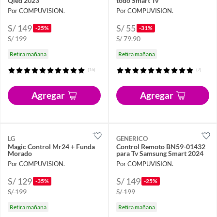
Qled 2023
todo Smart Tv
Por COMPUVISION.
Por COMPUVISION.
S/ 149
S/ 55
-25%
-31%
S/ 199
S/ 79.90
Retira mañana
Retira mañana
(16)
(7)
Agregar
Agregar
LG
GENERICO
Magic Control Mr24 + Funda
Control Remoto BN59-01432
Morado
para Tv Samsung Smart 2024
Por COMPUVISION.
Por COMPUVISION.
S/ 129
S/ 149
-35%
-25%
S/ 199
S/ 199
Retira mañana
Retira mañana