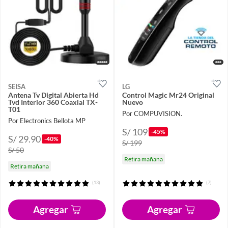
SEISA
LG
Antena Tv Digital Abierta Hd
Control Magic Mr24 Original
Tvd Interior 360 Coaxial TX-
Nuevo
T01
Por COMPUVISION.
Por Electronics Bellota MP
S/ 109
-45%
S/ 29.90
-40%
S/ 199
S/ 50
Retira mañana
Retira mañana
(13)
(7)
Agregar
Agregar