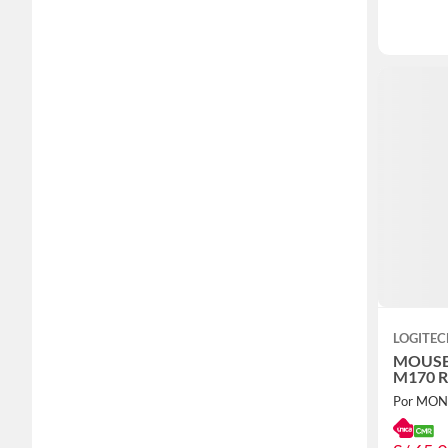
LOGITE
MOUSE
M170 
Por MO