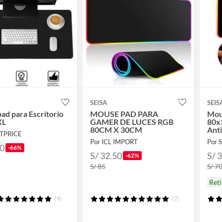
SEISA
SEIS
d para Escritorio
MOUSE PAD PARA
Mou
XL
GAMER DE LUCES RGB
80x
80CM X 30CM
Anti
STPRICE
10 
Por ICL IMPORT
Por 
90
-66%
S/ 32.50
S/ 
-62%
S/ 85
S/ 7
Ret
(9)
(7)