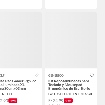
OLF
GENERICO
se Pad Gamer Rgb P2
Kit Reposamuñecas para
o Iluminada XL
Teclado y Mousepad
mx30cmx03mm
Ergonómico de Escritorio
CLN TECH
Por TU SOPORTE EN LINEA SAC
32.90
S/ 34.99
-59%
-36%