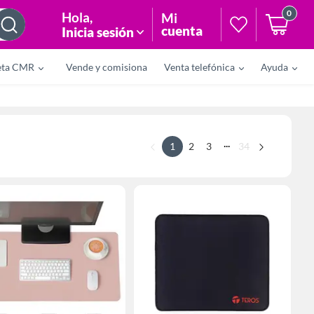
0
Hola
,
Mi
cuenta
Inicia sesión
eta CMR
Vende y comisiona
Venta telefónica
Ayuda
...
1
2
3
34