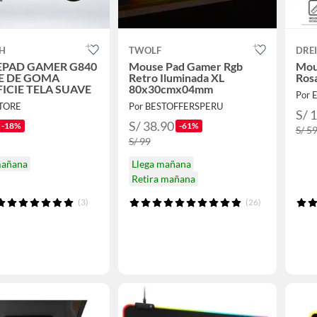
CH
TWOLF
DRE
PAD GAMER G840
Mouse Pad Gamer Rgb
Mou
SE DE GOMA
Retro Iluminada XL
Ros
ICIE TELA SUAVE
80x30cmx04mm
Por 
STORE
Por BESTOFFERSPERU
S/ 
S/ 38.90
-18%
-61%
S/ 5
S/ 99
mañana
Llega mañana
Retira mañana
(3)
(26)