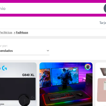
Search
Bar
Tarj
Periféricos
PadMouse
r por
:
endados