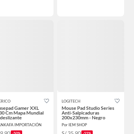
ERICO
LOGITECH
sepad Gamer XXL
Mouse Pad Studio Series
30 Cm Mapa Mundial
Anti-Salpicaduras
deslizante
200x230mm - Negro
 ANKAFA IMPORTACIÓN
Por IEM SHOP
29.90
S/ 35.90
-50%
-55%