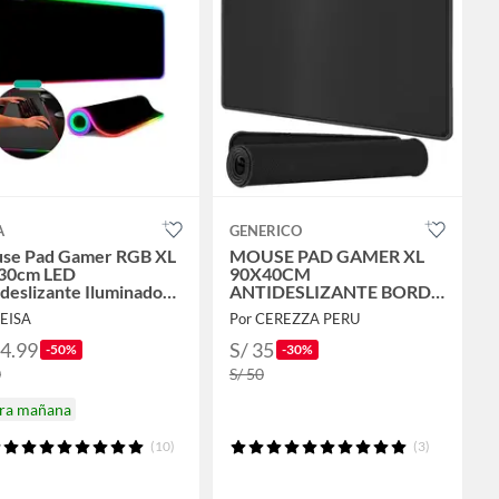
A
GENERICO
se Pad Gamer RGB XL
MOUSE PAD GAMER XL
30cm LED
90X40CM
deslizante Iluminado
ANTIDESLIZANTE BORDE
Modos
COSIDO NEGRO
SEISA
Por CEREZZA PERU
34.99
S/ 35
-50%
-30%
0
S/ 50
ira mañana
(10)
(3)