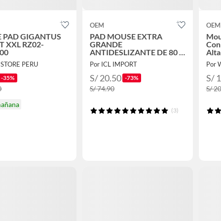
OEM
OEM
 PAD GIGANTUS
PAD MOUSE EXTRA
Mous
T XXL RZ02-
GRANDE
Con 
00
ANTIDESLIZANTE DE 80 X
Alta
30 CM ATAJOS
GSTORE PERU
Por ICL IMPORT
Por
MICROSOFT OFICE
PHOTOSHOP Y
S/ 20.50
S/ 
-35%
-73%
AUTOCAD
0
S/ 74.90
S/ 2
mañana
(3)