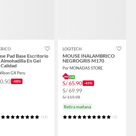
ERICO
LOGITECH
e Pad Base Escritorio
MOUSE INALAMBRICO
Almohadilla En Gel
NEGROGRIS M170
 Calidad
Por MONADAS STORE
Wilson GX Peru
10.50
-48%
S/ 65.90
-45%
0
S/ 69.99
S/ 119.98
Retira mañana
(14)
(3)