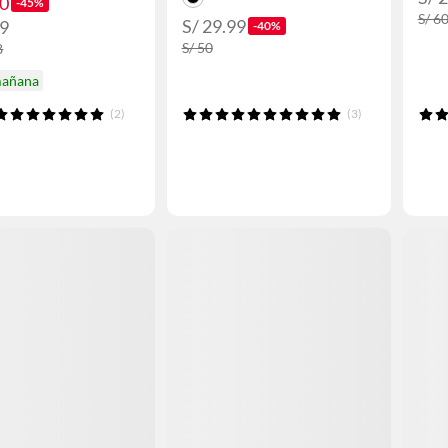
90
-45%
S/ 6
S/ 29.99
99
-40%
S/ 50
8
mañana
(2)
(3)