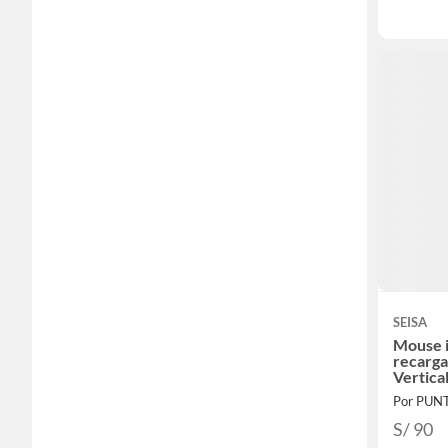
SEISA
Mouse 
recarg
Vertica
Por PUN
S/ 90