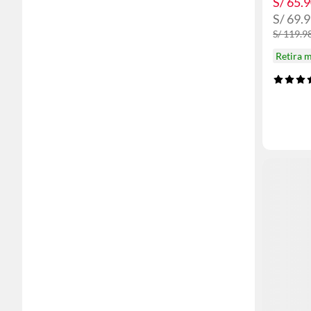
S/ 65.
S/ 69.
S/ 119.9
Retira 