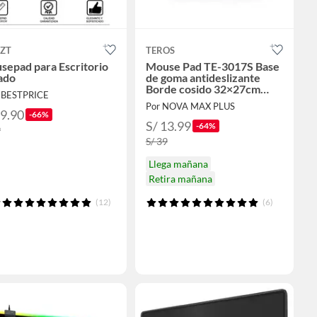
IZT
TEROS
sepad para Escritorio
Mouse Pad TE-3017S Base
ado
de goma antideslizante
Borde cosido 32×27cm
EBESTPRICE
Negro
Por NOVA MAX PLUS
19.90
-66%
S/ 13.99
-64%
9
S/ 39
Llega mañana
Retira mañana
(12)
(6)