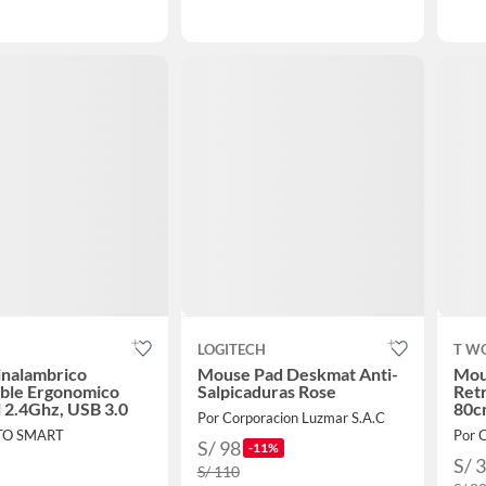
LOGITECH
T W
inalambrico
Mouse Pad Deskmat Anti-
Mou
able Ergonomico
Salpicaduras Rose
Retr
l 2.4Ghz, USB 3.0
80c
Por Corporacion Luzmar S.A.C
TO SMART
Por 
S/ 98
-11%
S/ 
S/ 110