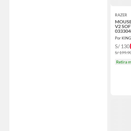
RAZER
MOUSE
V2 SOF
033304
Por KIN
S/ 130
S/ 199.9
Retira 