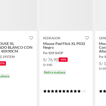
REDRAGON
GEN
OUSE XL
Mouse Pad Flick XL P032
Mous
DO BLANCO CON
Negro
Con 
 40X90CM
Alta
Por IEM SHOP
G SYSTEM
Por 
S/ 76.90
-45%
S/ 
37%
S/ 140
S/ 2
Retira mañana
mañana
(1)