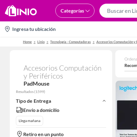
Categorías
location-
Ingresa tu ubicación
icon
Home
Linio
Tecnología - Computadoras
Accesorios Computación y 
Ordena
Recom
Accesorios Computación
y Periféricos
PadMouse
Resultados
(
1599
)
Tipo de Entrega
Envío a domicilio
Llega mañana
Retiro en un punto