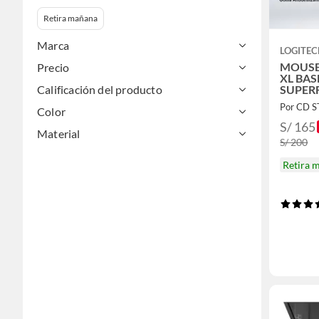
Retira mañana
Marca
LOGITE
MOUSE
Precio
XL BA
Calificación del producto
SUPERF
Por CD 
Color
S/ 165
Material
S/ 200
Retira 