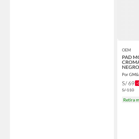
OEM
PAD M
CROMA
NEGRO
Por GM&
S/ 69
-
S/ 110
Retira 