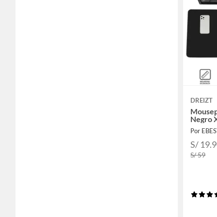
DREIZT
Mousepa
Negro 
Por EBE
S/ 19.
S/ 59