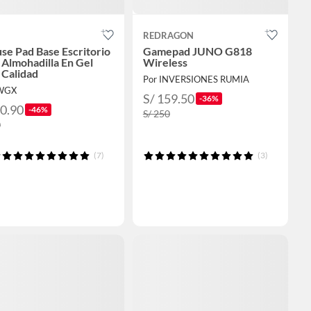
REDRAGON
e Pad Base Escritorio
Gamepad JUNO G818
Almohadilla En Gel
Wireless
 Calidad
Por INVERSIONES RUMIA
 WGX
S/ 159.50
-36%
10.90
-46%
S/ 250
0
(7)
(3)