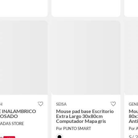
CH
SEISA
GEN
 INALAMBRICO
Mouse pad base Escritorio
Mou
ROSADO
Extra Largo 30x80cm
80x
Computador Mapa gris
Anti
NADAS STORE
Por PUNTO SMART
Por
S/ 