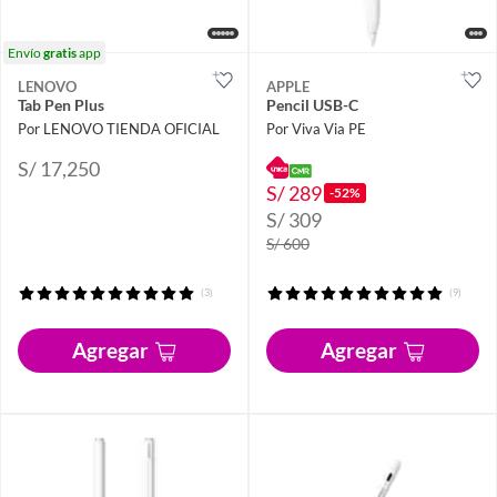
Envío
gratis
app
LENOVO
APPLE
Tab Pen Plus
Pencil USB-C
Por LENOVO TIENDA OFICIAL
Por Viva Via PE
S/ 17,250
S/ 289
-52%
S/ 309
S/ 600
(3)
(9)
Agregar
Agregar