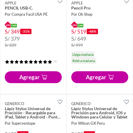
APPLE
APPLE
PENCIL USB-C.
Pencil Pro
Por Compra Facil USA PE
Por Oh Shop
S/ 349
S/ 519
-31%
-48%
S/ 379
S/ 649
S/ 509
S/ 999
Llega mañana
Retira mañana
(8)
Agregar
Agregar
GENERICO
GENERICO
Lápiz Stylus Universal de
Lápiz Stylus Universal de
Precisión - Recargable para
Precisión para Android, iOS y
iPad, Tablet y Android - Punta
Windows para Celular y Tablet
Fina
Por Superventape
Por Wilson GX Peru