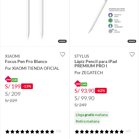
XIAOMI
STYLUS
Focus Pen Pro Blanco
Lápiz Pencil para iPad
PREMIUM PRO I
Por XIAOMI TIENDA OFICIAL
Por ZEGATECH
S/ 199
-13%
S/ 93.90
-62%
S/ 209
S/ 99.90
S/ 229
S/ 249
Llega
gratis
mañana
Retira mañana
(11)
(67)