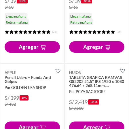
S/ 39
S/ 39
-22%
-41%
S/ 50
S/ 66
Llega mañana
Llega mañana
Retira mañana
Retira mañana
(21)
(35)
Agregar
Agregar
APPLE
HUION
Pencil Usb-c + Funda Anti
TABLETA GRAFICA KAMVAS
Golpes
GS2202 21.5" IPS 1920 x 1080
476.64 x 268.11mm,
Por GOLDEN USA SHOP
Alámbrico USB
Por PCYA SAC STORE
Windows,macOS,Android,Linux
S/ 399
Negro
-8%
S/ 2,419
-31%
S/ 432
S/ 3,500
Agregar
Agregar