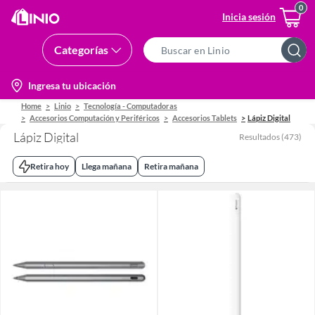
Inicia sesión
Categorías
Search
Bar
location-
Ingresa tu ubicación
icon
Home
Linio
Tecnología - Computadoras
Accesorios Computación y Periféricos
Accesorios Tablets
Lápiz Digital
Lápiz Digital
Resultados
(
473
)
Retira hoy
Llega mañana
Retira mañana