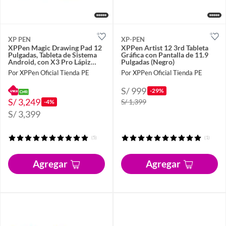
XP PEN
XP-PEN
XPPen Magic Drawing Pad 12
XPPen Artist 12 3rd Tableta
Pulgadas, Tableta de Sistema
Gráfica con Pantalla de 11.9
Android, con X3 Pro Lápiz
Pulgadas (Negro)
16,384 Niveles de Presión
Por XPPen Oficial Tienda PE
Por XPPen Oficial Tienda PE
S/ 999
-29%
S/ 3,249
S/ 1,399
-4%
S/ 3,399
(5)
(1)
Agregar
Agregar