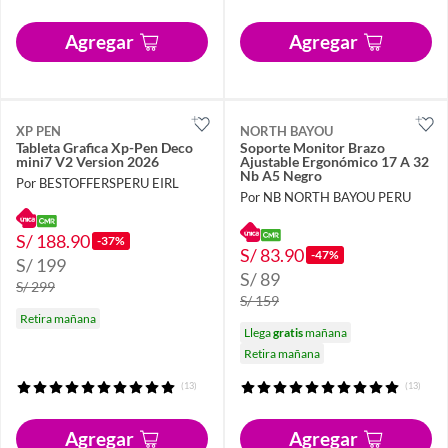
Agregar
Agregar
XP PEN
NORTH BAYOU
Tableta Grafica Xp-Pen Deco
Soporte Monitor Brazo
mini7 V2 Version 2026
Ajustable Ergonómico 17 A 32
Nb A5 Negro
Por BESTOFFERSPERU EIRL
Por NB NORTH BAYOU PERU
S/ 188.90
-37%
S/ 83.90
-47%
S/ 199
S/ 89
S/ 299
S/ 159
Retira mañana
Llega
gratis
mañana
Retira mañana
(13)
(13)
Agregar
Agregar