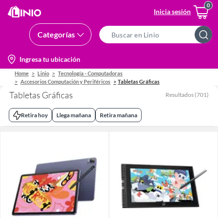
Inicia sesión
Categorías
Search
Bar
location-
Ingresa tu ubicación
icon
Home
Linio
Tecnología - Computadoras
Accesorios Computación y Periféricos
Tabletas Gráficas
Tabletas Gráficas
Resultados
(
701
)
Retira hoy
Llega mañana
Retira mañana