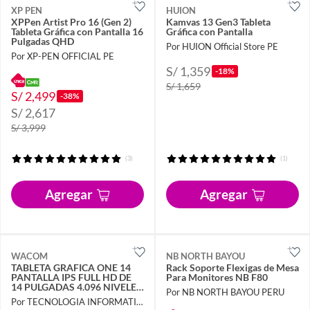
XP PEN
HUION
XPPen Artist Pro 16 (Gen 2)
Kamvas 13 Gen3 Tableta
Tableta Gráfica con Pantalla 16
Gráfica con Pantalla
Pulgadas QHD
Por HUION Official Store PE
Por XP-PEN OFFICIAL PE
S/ 1,359
-18%
S/ 1,659
S/ 2,499
-38%
S/ 2,617
S/ 3,999
(3)
(1)
Agregar
Agregar
WACOM
NB NORTH BAYOU
TABLETA GRAFICA ONE 14
Rack Soporte Flexigas de Mesa
PANTALLA IPS FULL HD DE
Para Monitores NB F80
14 PULGADAS 4.096 NIVELES
Por NB NORTH BAYOU PERU
DE PRESIÓN PARA DIBUJO
Por TECNOLOGIA INFORMATICA Y CONSULTORIA
DIGITAL PRECISO.