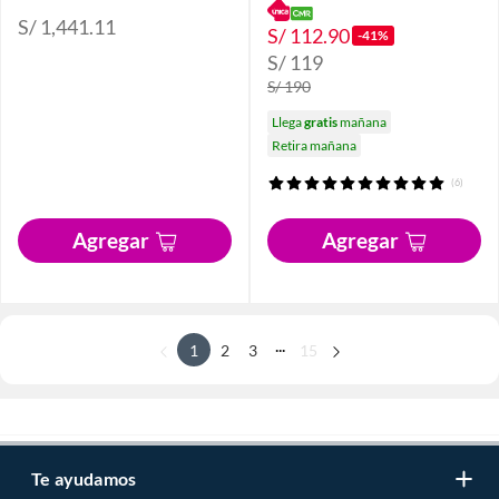
S/ 1,441.11
S/ 112.90
-41%
S/ 119
S/ 190
Llega
gratis
mañana
Retira mañana
(6)
Agregar
Agregar
...
1
2
3
15
Te ayudamos