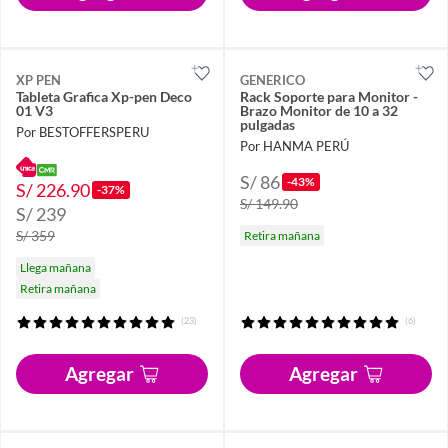
XP PEN
GENERICO
Tableta Grafica Xp-pen Deco
Rack Soporte para Monitor -
01 V3
Brazo Monitor de 10 a 32
pulgadas
Por BESTOFFERSPERU
Por HANMA PERÚ
S/ 86
-43%
S/ 226.90
-37%
S/ 149.90
S/ 239
S/ 359
Retira mañana
Llega mañana
Retira mañana
(23)
(6)
Agregar
Agregar