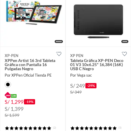
XP-PEN
XP PEN
XPPen Artist 16 3rd Tableta
Tableta Gráfica XP-PEN Deco
Gráfica con Pantalla 16
01 V3 10x6.25" 16,384 (16K)
Pulgadas Negro
USB C Negro
Por XPPen Oficial Tienda PE
Por Vega sac
S/ 249
-29%
S/ 349
S/ 1,299
-19%
S/ 1,399
S/ 1,599
(2)
(5)