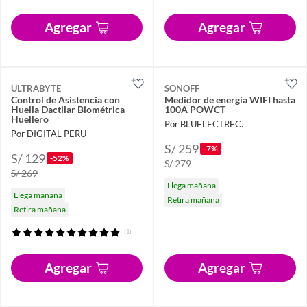
Agregar
Agregar
ULTRABYTE
SONOFF
Control de Asistencia con
Medidor de energía WIFI hasta
Huella Dactilar Biométrica
100A POWCT
Huellero
Por BLUELECTREC.
Por DIGITAL PERU
S/ 259
-7%
S/ 129
-52%
S/ 279
S/ 269
Llega mañana
Llega mañana
Retira mañana
Retira mañana
(1)
Agregar
Agregar