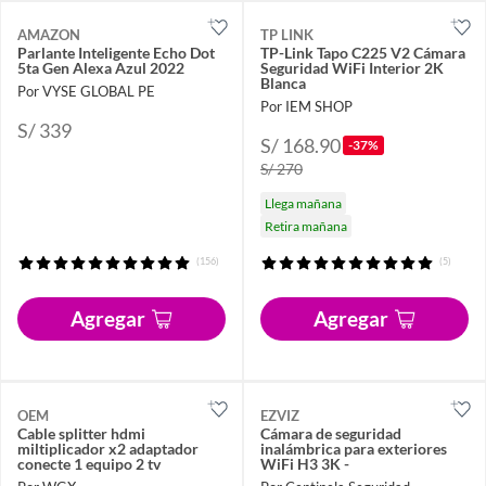
AMAZON
TP LINK
Parlante Inteligente Echo Dot
TP-Link Tapo C225 V2 Cámara
5ta Gen Alexa Azul 2022
Seguridad WiFi Interior 2K
Blanca
Por VYSE GLOBAL PE
Por IEM SHOP
S/ 339
S/ 168.90
-37%
S/ 270
Llega mañana
Retira mañana
(156)
(5)
Agregar
Agregar
OEM
EZVIZ
Cable splitter hdmi
Cámara de seguridad
miltiplicador x2 adaptador
inalámbrica para exteriores
conecte 1 equipo 2 tv
WiFi H3 3K -