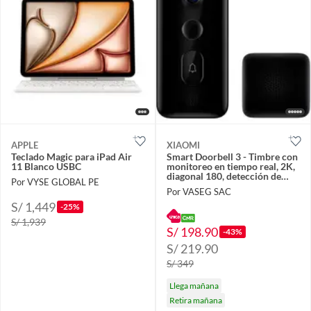
APPLE
XIAOMI
Teclado Magic para iPad Air
Smart Doorbell 3 - Timbre con
11 Blanco USBC
monitoreo en tiempo real, 2K,
diagonal 180, detección de
Por VYSE GLOBAL PE
movimiento con IA
Por VASEG SAC
S/ 1,449
-25%
S/ 1,939
S/ 198.90
-43%
S/ 219.90
S/ 349
Llega mañana
Retira mañana