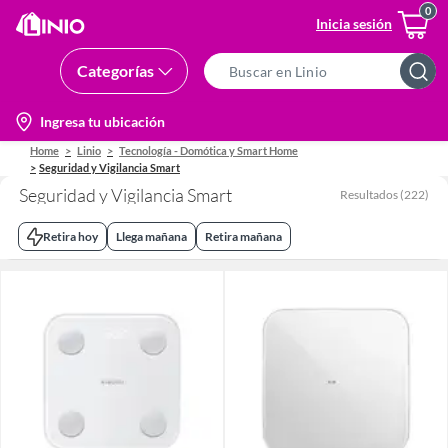
Inicia sesión
Categorías
Search
Bar
location-
Ingresa tu ubicación
icon
Home
Linio
Tecnología - Domótica y Smart Home
Seguridad y Vigilancia Smart
Seguridad y Vigilancia Smart
Resultados
(
222
)
Retira hoy
Llega mañana
Retira mañana