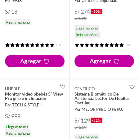
Por WGX
Por Centinela Seguridad
S/ 18
S/ 274
-30%
S/ 390
Retira mañana
Llega mañana
Retira mañana
(11)
(10)
Agregar
Agregar
HUBBLE
GENERICO
Monitor video pbebés 5” View
Sistema Biométrico De
Pro giro e inclinación
Asistencia Lector De Huellas
Dactilar
Por TECH & STYLEH
Por MEJOR PRECIO PERU.
S/ 999
S/ 129
-52%
Llega mañana
S/ 269
Retira mañana
Llega mañana