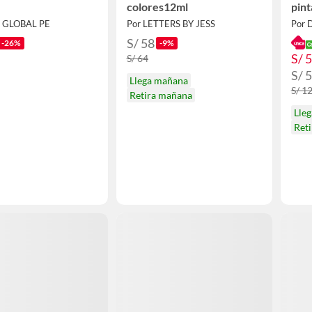
colores12ml
pint
E GLOBAL PE
Por LETTERS BY JESS
S/ 58
-26%
-9%
S/ 
S/ 64
S/ 
Llega mañana
S/ 1
Retira mañana
Lle
Ret