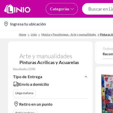
Categorías
location-
Ingresa tu ubicación
icon
Home
Linio
Música y Pasatiempos - Arte y manualidades
Pinturas A
Ordena
Recom
Arte y manualidades
Pinturas Acrílicas y Acuarelas
Resultados
(
298
)
Tipo de Entrega
Envío a domicilio
Llega mañana
Retiro en un punto
Retira mañana