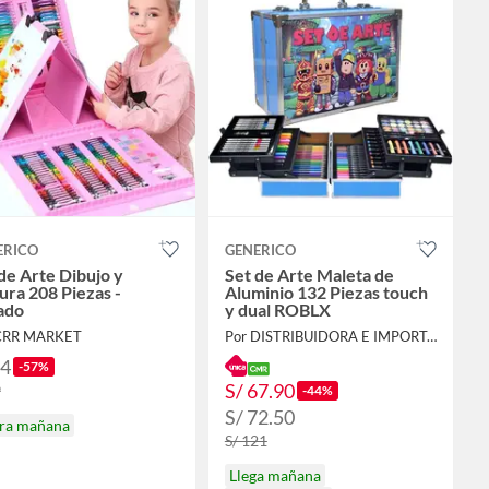
ERICO
GENERICO
de Arte Dibujo y
Set de Arte Maleta de
ura 208 Piezas -
Aluminio 132 Piezas touch
ado
y dual ROBLX
CRR MARKET
Por DISTRIBUIDORA E IMPORTADORA
34
-57%
S/ 67.90
9
-44%
S/ 72.50
ira mañana
S/ 121
Llega mañana