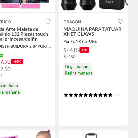
ERICO
DRAGON
de Arte Maleta de
MAQUINA PARA TATUAR
inio 132 Piezas touch
XNET CLAWS
al princesa/delfin
Por FUNKY STORE
Por DISTRIBUIDORA E IMPORTADORA
S/ 415
-8%
S/ 450
67.90
-44%
Llega mañana
72.50
Retira mañana
21
ga mañana
ira mañana
(1)