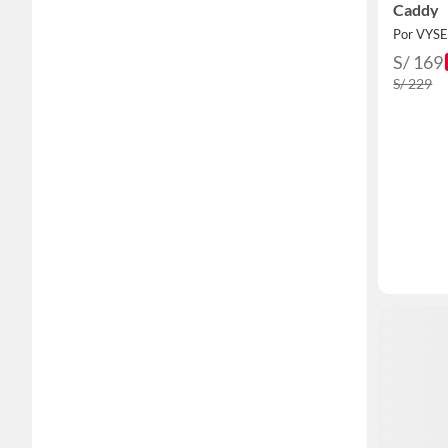
Caddy
Por VYS
S/ 169
S/ 229