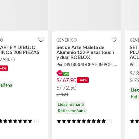
CO
GENERICO
GEN
 ARTE Y DIBUJO
Set de Arte Maleta de
SET
IÑOS 208 PIEZAS
Aluminio 132 Piezas touch
PL
y dual ROBLOX
ACU
 MARKET
ART
Por DISTRIBUIDORA E IMPORTADORA
Por 
INF
54%
S/ 
S/ 67.90
S/ 7
-44%
mañana
S/ 72.50
Lle
S/ 121
Ret
Llega mañana
Retira mañana
(2)
(1)