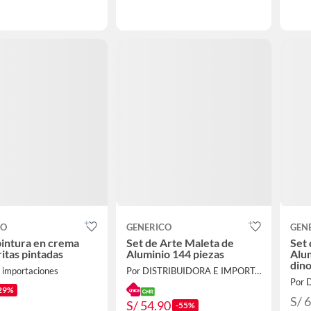
CO
GENERICO
GEN
pintura en crema
Set de Arte Maleta de
Set 
ritas pintadas
Aluminio 144 piezas
Alum
dino
 importaciones
Por DISTRIBUIDORA E IMPORTADORA
29%
S/ 
S/ 54.90
-55%