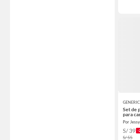
GENERI
Set de 
para ca
Por Jessy
S/ 39
-
S/ 55