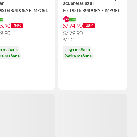
ar
acuarelas azul
Por DISTRIBUIDORA E IMPORTADORA
Por DISTRIBUIDORA E IMPORTADORA
55.90
S/ 74.90
-54%
-38%
59.90
S/ 79.90
21
S/ 121
ga mañana
Llega mañana
ira mañana
Retira mañana