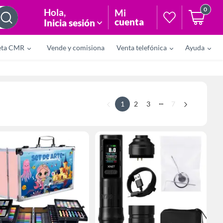
0
Hola
,
Mi
cuenta
Inicia sesión
eta CMR
Vende y comisiona
Venta telefónica
Ayuda
...
1
2
3
7