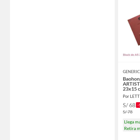
GENERI
Baohong
ARTIST
23x15 
Por LETT
S/ 68
-
S/ 78
Llega m
Retira 