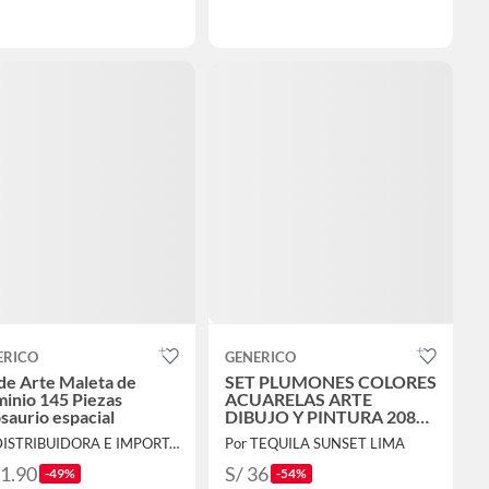
ERICO
GENERICO
de Arte Maleta de
SET PLUMONES COLORES
inio 145 Piezas
ACUARELAS ARTE
saurio espacial
DIBUJO Y PINTURA 208
PIEZAS NIÑOS MALETÍN
Por DISTRIBUIDORA E IMPORTADORA
Por TEQUILA SUNSET LIMA
KIT ARTÍSTICO
61.90
S/ 36
-49%
-54%