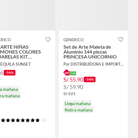
ERICO
GENERICO
 ARTE NIÑAS
Set de Arte Maleta de
UMONES COLORES
Aluminio 144 piezas
ARELAS KIT
PRINCESA UNICORNIO
ÍSTICO NIÑO
TEQUILA SUNSET
Por DISTRIBUIDORA E IMPORTADORA
ANTIL 208 PIEZAS
36
-54%
S/ 55.90
9
-54%
S/ 59.90
ga mañana
S/ 121
ira mañana
Llega mañana
Retira mañana
(3)