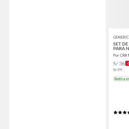
GENERI
SET DE
PARA N
Por CRR
S/ 36
-
S/ 79
Retira 