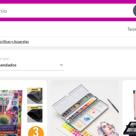
Search
Bar
Tarj
crílicas y Acuarelas
r por
:
endados