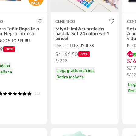
CO
GENERICO
GEN
ara Teñir Ropa tela
Miya Himi Acuarela en
Set 
r Negro intenso
pastilla Set 24 colores + 1
Alum
pincel
y du
INGO SHOP PERU
Por LETTERS BY JESS
99
-10%
S/ 166.50
-25%
S/ 
S/ 222
añana
S/ 
Llega
gratis
mañana
mañana
S/ 1
Retira mañana
Lle
Ret
(11)