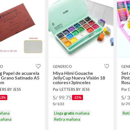
CO
GENERICO
GEN
 Papel de acuarela
Miya Himi Gouache
Set 
 Grano Satinado A5
JellyCup Nueva Visión 18
Pint
cm
colores+3pinceles
Ros
ERS BY JESS
Por LETTERS BY JESS
Por 
S/ 99.75
S/ 
13%
-25%
S/ 133
S/ 7
añana
Llega
gratis
mañana
Ret
mañana
Retira mañana