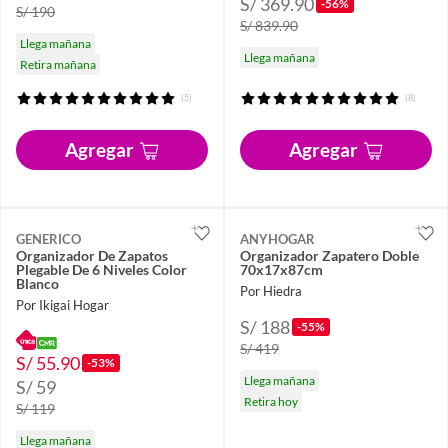
S/ 369.90
-56%
S/ 190
S/ 839.90
Llega mañana
Llega mañana
Retira mañana
(5)
(8)
Agregar
Agregar
GENERICO
ANYHOGAR
Organizador De Zapatos
Organizador Zapatero Doble
Plegable De 6 Niveles Color
70x17x87cm
Blanco
Por Hiedra
Por Ikigai Hogar
S/ 188
-55%
S/ 419
S/ 55.90
-53%
Llega mañana
S/ 59
Retira hoy
S/ 119
Llega mañana