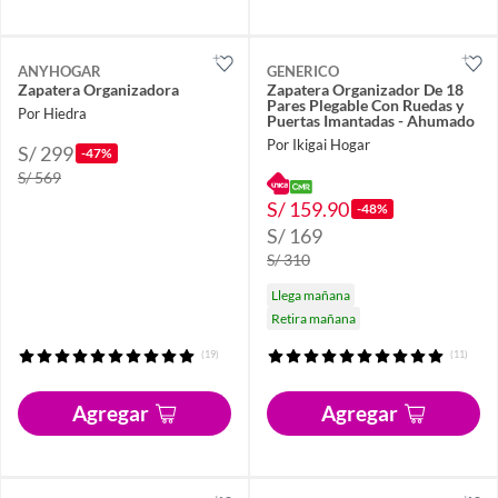
ANYHOGAR
GENERICO
Zapatera Organizadora
Zapatera Organizador De 18
Pares Plegable Con Ruedas y
Por Hiedra
Puertas Imantadas - Ahumado
Por Ikigai Hogar
S/ 299
-47%
S/ 569
S/ 159.90
-48%
S/ 169
S/ 310
Llega mañana
Retira mañana
(19)
(11)
Agregar
Agregar