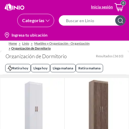
Inicia sesión
Categorías
Search
Bar
location-
Ingresa tu ubicación
icon
Home
Linio
Muebles y Organización - Organización
Organización de Dormitorio
Organización de Dormitorio
Resultados
(
3610
)
Retira hoy
Llega hoy
Llega mañana
Retira mañana