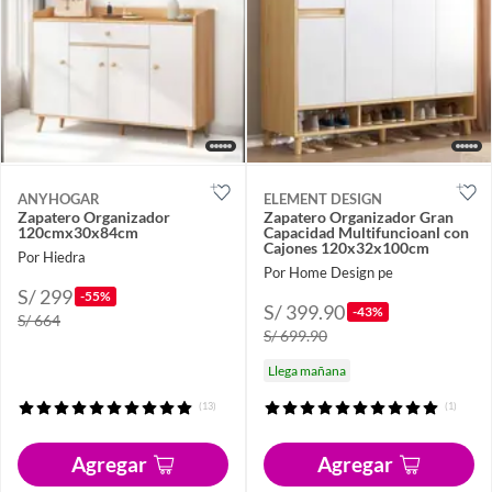
ANYHOGAR
ELEMENT DESIGN
Zapatero Organizador
Zapatero Organizador Gran
120cmx30x84cm
Capacidad Multifuncioanl con
Cajones 120x32x100cm
Por Hiedra
Por Home Design pe
S/ 299
-55%
S/ 399.90
-43%
S/ 664
S/ 699.90
Llega mañana
(13)
(1)
Agregar
Agregar