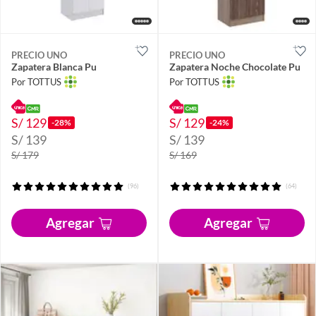
PRECIO UNO
PRECIO UNO
Zapatera Blanca Pu
Zapatera Noche Chocolate Pu
Por TOTTUS
Por TOTTUS
S/ 129
S/ 129
-28%
-24%
S/ 139
S/ 139
S/ 179
S/ 169
(96)
(64)
Agregar
Agregar