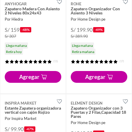
ANYHOGAR
ROHE
Zapatero Madera Con Asiento
Zapatero Organizador Con
2 Niveles 80x24x43
Asiento 3 Niveles
Por Hiedra
Por Home Design pe
S/ 159
S/ 199.90
-48%
-49%
S/ 307
S/ 389.90
Llega mañana
Llega mañana
Retira hoy
Retira mañana
(11)
(17)
Agregar
Agregar
INSPIRA MARKET
ELEMENT DESIGN
Estante Zapatera organizadora
Zapatero Organizador con 3
vertical con cajón Rojizo
Puertas y 2 Filas,Capacidad 18
Pares
Por Inspira Market
Por Home Design pe
S/ 99.90
-47%