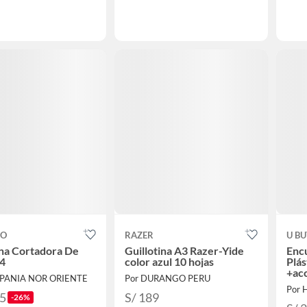
CO
RAZER
U B
ina Cortadora De
Guillotina A3 Razer-Yide
Enc
A4
color azul 10 hojas
Plás
+ac
PANIA NOR ORIENTE
Por DURANGO PERU
Por 
55
S/ 189
-26%