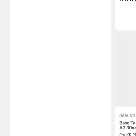
BAALAT
Base Ta
A3 30x
Por KR 