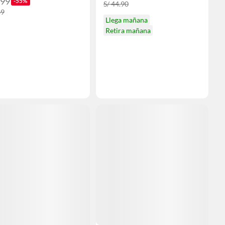
299
-55%
S/ 44.90
69
Llega mañana
Retira mañana