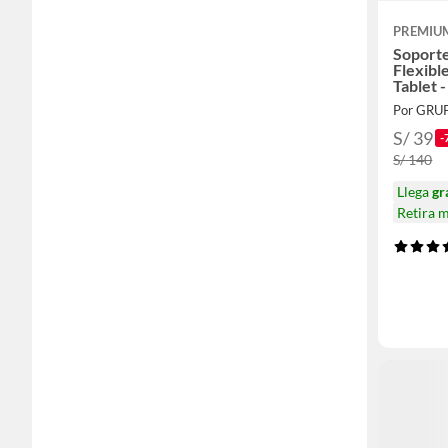
PREMIU
Soporte
Flexibl
Tablet 
Por GRU
S/ 39
-
S/ 140
Llega
gr
Retira 