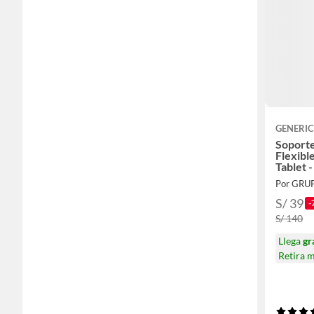
GENERI
Soporte
Flexibl
Tablet 
Por GRU
S/ 39
-
S/ 140
Llega
gr
Retira 