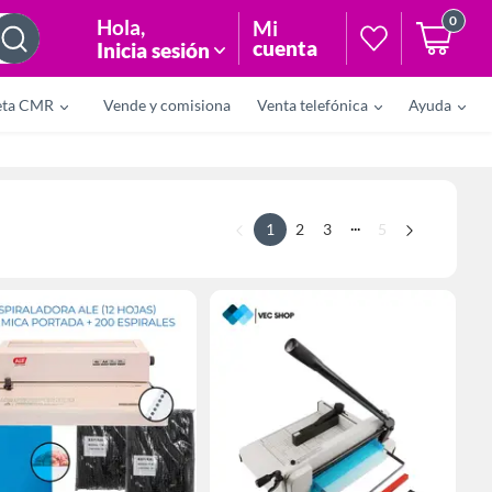
0
Hola
,
Mi
cuenta
Inicia sesión
eta CMR
Vende y comisiona
Venta telefónica
Ayuda
...
1
2
3
5