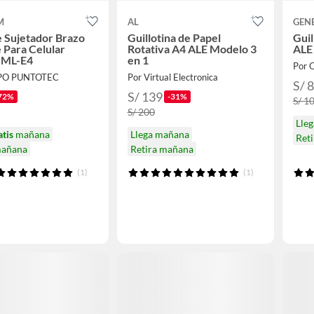
M
AL
GEN
 Sujetador Brazo
Guillotina de Papel
Guil
e Para Celular
Rotativa A4 ALE Modelo 3
ALE
- ML-E4
en 1
Por 
PO PUNTOTEC
Por Virtual Electronica
S/ 
S/ 139
72%
-31%
S/ 1
S/ 200
Lle
atis
mañana
Llega mañana
Ret
mañana
Retira mañana
(1)
(1)