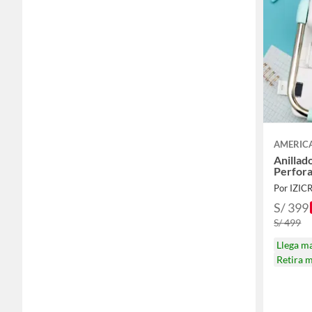
AMERIC
Anillad
Perfor
Por IZIC
S/ 399
S/ 499
Llega m
Retira 