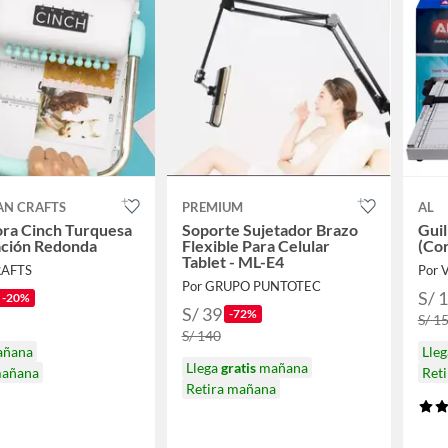
AN CRAFTS
PREMIUM
AL
ora Cinch Turquesa
Soporte Sujetador Brazo
Guil
ación Redonda
Flexible Para Celular
(Cor
Tablet - ML-E4
RAFTS
Por V
Por GRUPO PUNTOTEC
S/ 
-20%
S/ 39
-72%
S/ 1
S/ 140
añana
Lle
Llega
gratis
mañana
mañana
Ret
Retira mañana