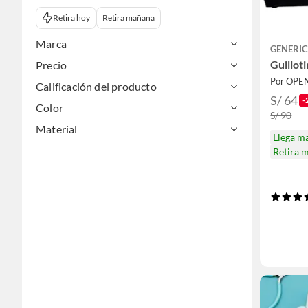
Retira hoy
Retira mañana
Marca
GENERI
Guillot
Precio
Por OPE
Calificación del producto
S/ 64
-
Color
S/ 90
Material
Llega m
Retira 