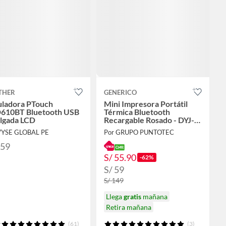
THER
GENERICO
uladora PTouch
Mini Impresora Portátil
610BT Bluetooth USB
Térmica Bluetooth
ulgada LCD
Recargable Rosado - DYJ-
C9
VYSE GLOBAL PE
Por GRUPO PUNTOTEC
859
S/ 55.90
-62%
S/ 59
S/ 149
Llega
gratis
mañana
Retira mañana
(61)
(3)