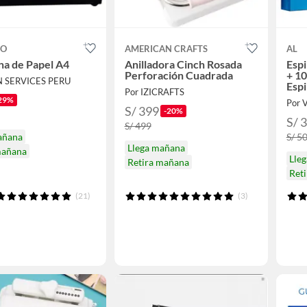
CO
AMERICAN CRAFTS
AL
ina de Papel A4
Anilladora Cinch Rosada
Espi
Perforación Cuadrada
+ 10
N SERVICES PERU
Espi
Por IZICRAFTS
29%
Por V
S/ 399
-20%
S/ 
S/ 499
añana
S/ 5
Llega mañana
mañana
Lle
Retira mañana
Ret
(21)
(3)