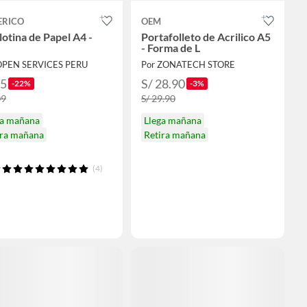
ERICO
OEM
lotina de Papel A4 -
Portafolleto de Acrilico A5
- Forma de L
OPEN SERVICES PERU
Por ZONATECH STORE
85
S/ 28.90
-22%
-3%
09
S/ 29.90
ga mañana
Llega mañana
ira mañana
Retira mañana
(4)