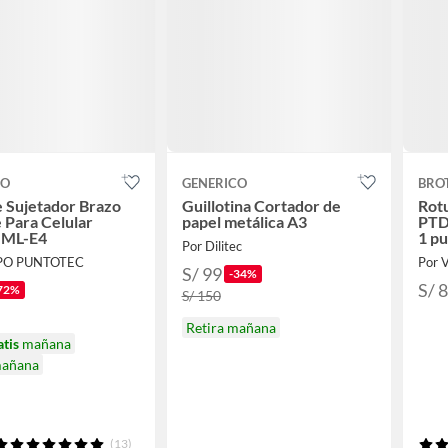
CO
GENERICO
BRO
 Sujetador Brazo
Guillotina Cortador de
Rot
e Para Celular
papel metálica A3
PTD
- ML-E4
1 p
Por Dilitec
PO PUNTOTEC
Por 
S/ 99
-34%
S/ 
72%
S/ 150
Retira mañana
atis
mañana
mañana
(13)