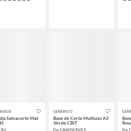
HKKO5
GENERICO
GEN
bla Salvacorte Mat
Base de Corte Multiuso A3
Base
45
Verde CBIT
Ros
PERU
Por GRAFISERVICE
Por 