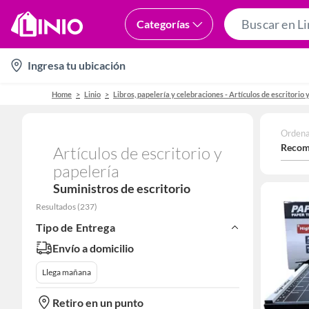
Categorías
location-
Ingresa tu ubicación
icon
Home
Linio
Libros, papelería y celebraciones - Artículos de escritorio 
Ordena
Recom
Artículos de escritorio y
papelería
Suministros de escritorio
Resultados
(
237
)
Tipo de Entrega
Envío a domicilio
Llega mañana
Retiro en un punto