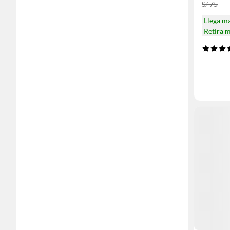
S/ 75
Llega m
Retira 