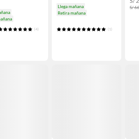
S/ 
Llega mañana
S/ 6
añana
Retira mañana
mañana
(4)
(1)