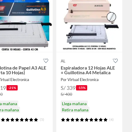
AL
lotina de Papel A3 ALE
Espiraladora 12 Hojas ALE
ta 10 Hojas)
+ Guillotina A4 Metalica
irtual Electronica
Por Virtual Electronica
119
S/ 339
-21%
-15%
50
S/ 400
ga mañana
Llega mañana
ira mañana
Retira mañana
(5)
(4)