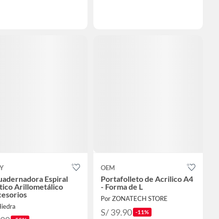
UY
OEM
uadernadora Espiral
Portafolleto de Acrilico A4
tico Arillometálico
- Forma de L
cesorios
Por ZONATECH STORE
Hiedra
S/ 39.90
-11%