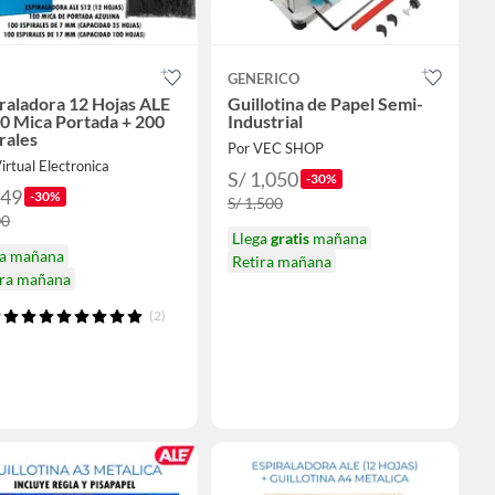
GENERICO
raladora 12 Hojas ALE
Guillotina de Papel Semi-
0 Mica Portada + 200
Industrial
rales
Por VEC SHOP
irtual Electronica
S/ 1,050
-30%
349
-30%
S/ 1,500
00
Llega
gratis
mañana
ga mañana
Retira mañana
ira mañana
(2)