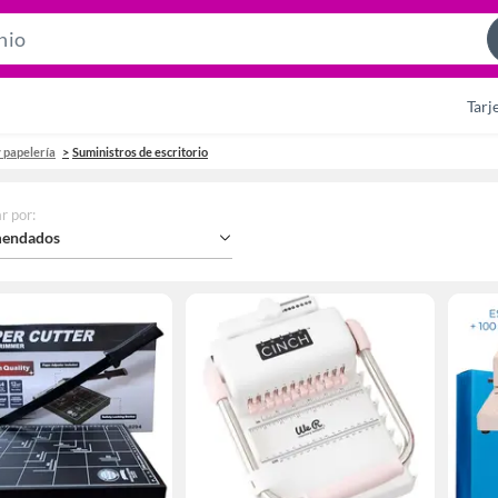
Search
Bar
Tarj
y papelería
Suministros de escritorio
r por
:
endados