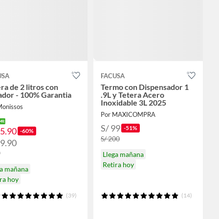
USA
FACUSA
ra de 2 litros con
Termo con Dispensador 1
ador - 100% Garantia
.9L y Tetera Acero
Inoxidable 3L 2025
Monissos
Por MAXICOMPRA
S/ 99
-51%
35.90
-60%
S/ 200
39.90
9
Llega mañana
Retira hoy
ga mañana
ra hoy
(39)
(14)