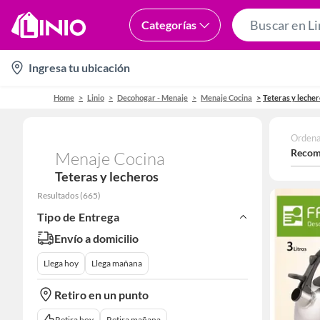
Categorías
location-
Ingresa tu ubicación
icon
Home
Linio
Decohogar - Menaje
Menaje Cocina
Teteras y lecher
Ordena
Recom
Menaje Cocina
Teteras y lecheros
Resultados
(
665
)
Tipo de Entrega
Envío a domicilio
Llega hoy
Llega mañana
Retiro en un punto
Retira hoy
Retira mañana