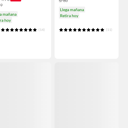
S/ 80
59
Llega mañana
ga mañana
Retira hoy
ra hoy
(14)
(11)