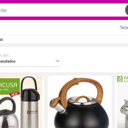
Search
Bar
Tarj
os
r por
:
endados