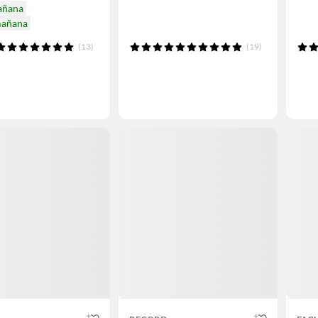
añana
mañana
(13)
(19)