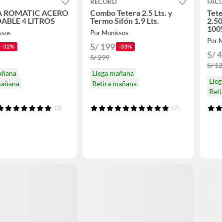
RECORD
FAC
A ROMATIC ACERO
Combo Tetera 2.5 Lts. y
Tete
ABLE 4 LITROS
Termo Sifón 1.9 Lts.
2.50
100
ssos
Por Monissos
Por 
S/ 199
-32%
-33%
S/ 
S/ 299
S/ 1
añana
Llega mañana
Lle
mañana
Retira mañana
Reti
(3)
(7)