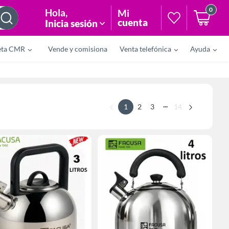
0
Hola
,
Mi
cuenta
Inicia sesión
eta CMR
Vende y comisiona
Venta telefónica
Ayuda
...
1
2
3
14