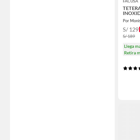
FACUSA
TETER
INOXID
Por Moni
S/ 129
S/ 189
Llega m
Retira 