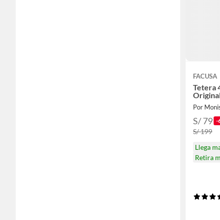
FACUSA
Tetera 
Origina
Por Moni
S/ 79
-
S/ 199
Llega m
Retira 