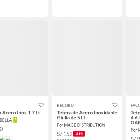
RECORD
FAC
 Acero Inox 1.7 Lt
Tetera de Acero Inoxidable
Tete
Giulia de 5 Lt -
4.6 
ABELLA
GA
Por MAGE DISTRIBUTION
90
Por 
S/ 152
-31%
S/ 
añana