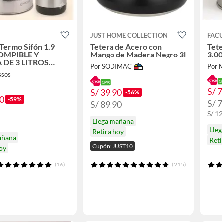
JUST HOME COLLECTION
FAC
Termo Sifón 1.9
Tetera de Acero con
Tete
ROMPIBLE Y
Mango de Madera Negro 3l
3.00
 DE 3 LITROS
Por SODIMAC
Por 
 INOX GARANTIA
ssos
S/ 
S/ 39.90
-56%
90
-59%
S/ 
S/ 89.90
S/ 1
Llega mañana
Lle
Retira hoy
añana
Reti
Cupón: JUST10
hoy
(16)
(215)