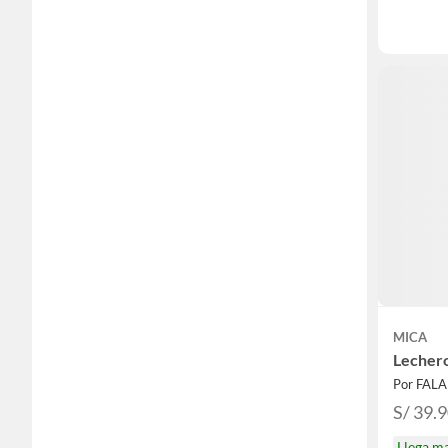
MICA
Lechero
Por FAL
S/ 39.
Llega m