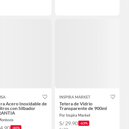
USA
INSPIRA MARKET
ra Acero Inoxidable de
Tetera de Vidrio
litros con Silbador
Transparente de 900ml
RANTIA
Por Inspira Market
Monissos
S/ 29.90
-63%
94.90
-40%