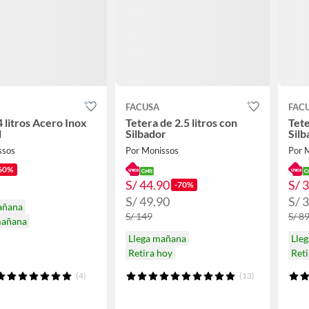
FACUSA
FAC
4 litros Acero Inox
Tetera de 2.5 litros con
Tete
l
Silbador
Silb
ssos
Por Monissos
Por 
60%
S/ 44.90
S/ 
-70%
S/ 49.90
S/ 
añana
S/ 149
S/ 8
mañana
Llega mañana
Lle
Retira hoy
Reti
(4)
(13)