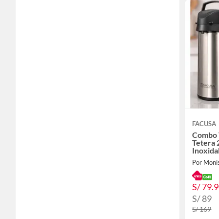
FACUSA
Combo 
Tetera 
Inoxida
Por Moni
S/ 79.
S/ 89
S/ 169