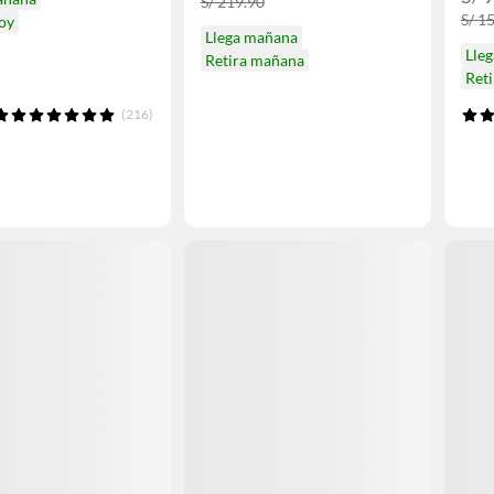
S/ 219.90
S/ 1
hoy
Llega mañana
Lle
Retira mañana
Reti
(216)