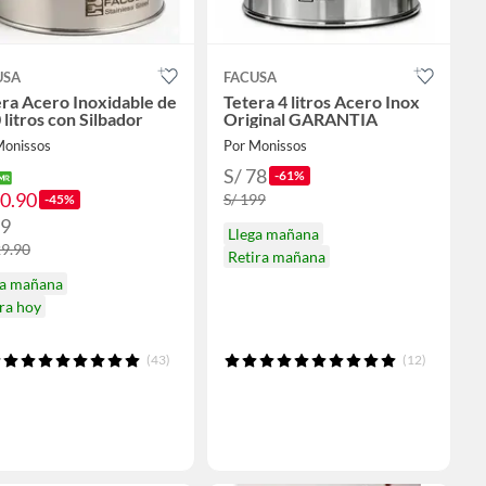
USA
FACUSA
ra Acero Inoxidable de
Tetera 4 litros Acero Inox
 litros con Silbador
Original GARANTIA
Monissos
Por Monissos
S/ 78
-61%
70.90
S/ 199
-45%
79
Llega mañana
29.90
Retira mañana
ga mañana
ra hoy
(43)
(12)