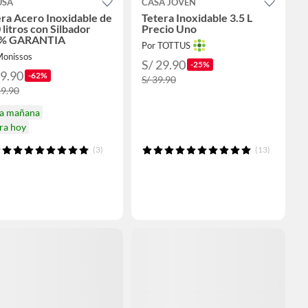
USA
CASA JOVEN
ra Acero Inoxidable de
Tetera Inoxidable 3.5 L
 litros con Silbador
Precio Uno
% GARANTIA
Por TOTTUS
Monissos
S/ 29.90
-25%
49.90
-62%
S/ 39.90
29.90
ga mañana
ra hoy
(3)
(13)