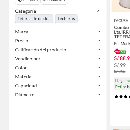
Categoría
Teteras de cocina
Lecheros
FACUSA
Combo 
Marca
Lts.IR
TETERA
Precio
ACERO
Por Moni
Calificación del producto
S/ 88.
Vendido por
S/ 99
Color
S/ 215
Material
Llega m
Capacidad
Retira 
Diámetro