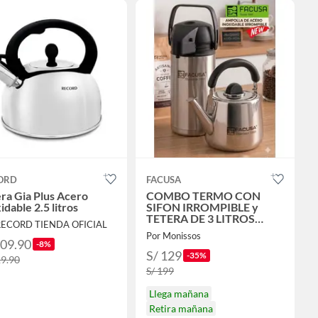
ORD
FACUSA
ra Gia Plus Acero
COMBO TERMO CON
idable 2.5 litros
SIFON IRROMPIBLE y
TETERA DE 3 LITROS
RECORD TIENDA OFICIAL
ACERO INOX
Por Monissos
109.90
-8%
S/ 129
-35%
19.90
S/ 199
Llega mañana
Retira mañana