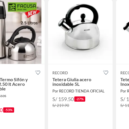
RECORD
REC
Termo Sifón y
Tetera Giulia acero
Tete
2.50 lt Acero
inoxidable 5L
Inox
ble
Por RECORD TIENDA OFICIAL
Por 
ssos
S/ 159.50
S/ 
-27%
S/ 219.90
S/ 1
90
-53%