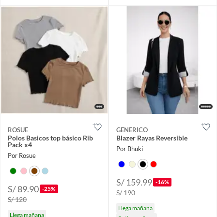
ROSUE
GENERICO
Polos Basicos top básico Rib
Blazer Rayas Reversible
Pack x4
Por Bhuki
Por Rosue
S/ 159.99
-16%
S/ 89.90
-25%
S/ 190
S/ 120
Llega mañana
Llega mañana