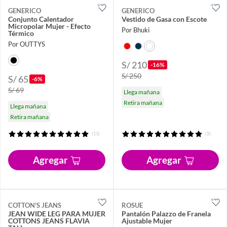
GENERICO
GENERICO
Conjunto Calentador
Vestido de Gasa con Escote
Micropolar Mujer - Efecto
Por Bhuki
Térmico
Por OUTTYS
S/ 210
-16%
S/ 250
S/ 65
-6%
S/ 69
Llega mañana
Retira mañana
Llega mañana
Retira mañana
(11)
(5)
Agregar
Agregar
COTTON'S JEANS
ROSUE
JEAN WIDE LEG PARA MUJER
Pantalón Palazzo de Franela
COTTONS JEANS FLAVIA
Ajustable Mujer