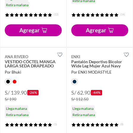
Retira mañana
Retira mañana
(12)
(14)
Agregar
Agregar
ANA RIVERO
ENKI
VESTIDO CÓCTEL MANGA
Pantalón Deportivo Bicolor
LARGA SEDA DRAPEADO
Wide Leg Mujer Azul Navy
Por Bhuki
Por ENKI MODASTYLE
S/ 139.90
S/ 62.90
-26%
-44%
S/ 190
S/ 112.50
Llega mañana
Llega mañana
Retira mañana
Retira mañana
(1)
(8)