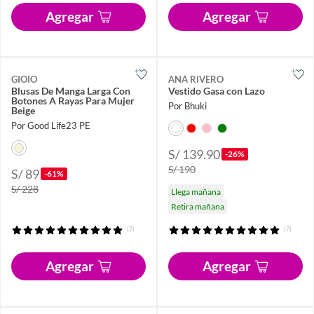
Agregar
Agregar
GIOIO
ANA RIVERO
Blusas De Manga Larga Con
Vestido Gasa con Lazo
Botones A Rayas Para Mujer
Por Bhuki
Beige
Por Good Life23 PE
S/ 139.90
-26%
S/ 190
S/ 89
-61%
S/ 228
Llega mañana
Retira mañana
(7)
(7)
Agregar
Agregar