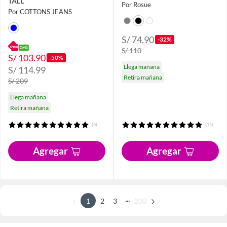
TALL
Por Rosue
Por COTTONS JEANS
S/ 74.90
-32%
S/ 110
S/ 103.90
-50%
Llega mañana
S/ 114.99
Retira mañana
S/ 209
Llega mañana
Retira mañana
(6)
(11)
Agregar
Agregar
...
1
2
3
200