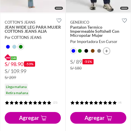
COTTON'S JEANS
GENERICO
JEAN WIDE LEG PARA MUJER
Pantalon Termico
COTTONS JEANS ALIA
Impermeable Softshell Con
Micropolar Mujer
Por COTTONS JEANS
Por Importadora Esn Cursor
S/ 89
-51%
S/ 98.90
-53%
S/ 180
S/ 109.99
S/ 209
Llega mañana
Retira mañana
(21)
(4)
Agregar
Agregar