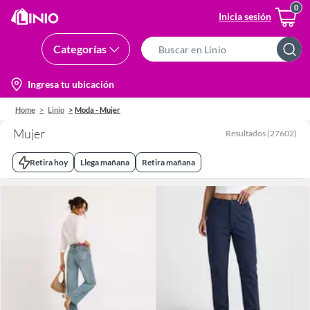
Inicia sesión
Categorías
Search
Bar
location-
Ingresa tu ubicación
icon
Home
Linio
Moda - Mujer
Mujer
Resultados
(
27602
)
Retira hoy
Llega mañana
Retira mañana