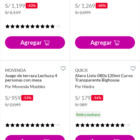
S/ 1,199
S/ 1,269
-43%
-40%
S/ 2,119
S/ 2,099
(1)
Agregar
Agregar
MOVENDA
QUICK
Juego de terraza Lechuza 4
Alero Listo 080x120mt Curvo
personas con mesa
Transparente Bighouse
Por Movenda Muebles
Por Hiedra
S/ 959
S/ 179
-53%
-54%
S/ 2,049
S/ 389
Retira mañana
(1)
(2)