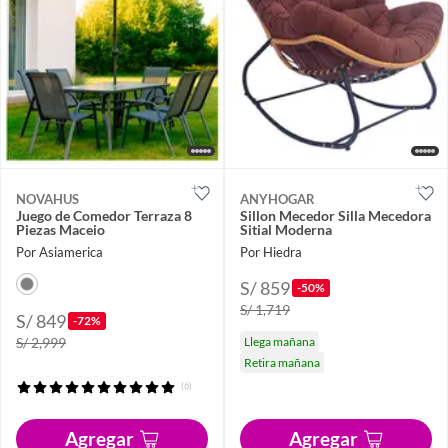
NOVAHUS
ANYHOGAR
Juego de Comedor Terraza 8
Sillon Mecedor Silla Mecedora
Piezas Maceio
Sitial Moderna
Por Asiamerica
Por Hiedra
S/ 859
-50%
S/ 1,719
S/ 849
-72%
S/ 2,999
Llega mañana
Retira mañana
(6)
Agregar
Agregar