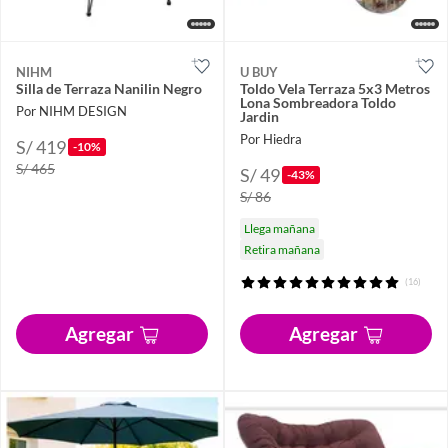
NIHM
U BUY
Silla de Terraza Nanilin Negro
Toldo Vela Terraza 5x3 Metros
Lona Sombreadora Toldo
Por NIHM DESIGN
Jardin
Por Hiedra
S/ 419
-10%
S/ 465
S/ 49
-43%
S/ 86
Llega mañana
Retira mañana
(16)
Agregar
Agregar