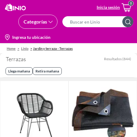
Inicia sesión
Categorías
Search
Bar
location-
Ingresa tu ubicación
icon
Home
Linio
Jardín y terraza - Terrazas
Terrazas
Resultados
(
844
)
Llega mañana
Retira mañana