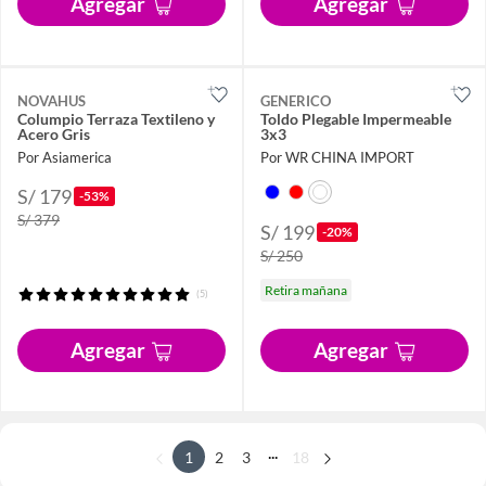
Agregar
Agregar
NOVAHUS
GENERICO
Columpio Terraza Textileno y
Toldo Plegable Impermeable
Acero Gris
3x3
Por Asiamerica
Por WR CHINA IMPORT
S/ 179
-53%
S/ 379
S/ 199
-20%
S/ 250
Retira mañana
(5)
Agregar
Agregar
...
1
2
3
18